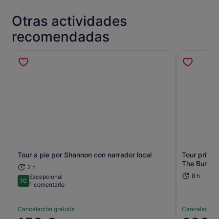
Otras actividades
recomendadas
Tour a pie por Shannon con narrador local
Tour privad
Se abre en una pestaña nueva
The Burren
2 h
8 h
Excepcional
10
10 sobre 10
1 comentario
Cancelación gratuita
Cancelación 