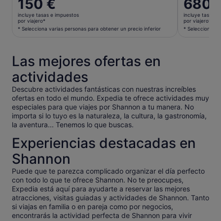
El
150 €
El
680 
precio
precio
incluye tasas e impuestos
incluye tasas e
es
es
por viajero*
por viajero*
de
de
* Selecciona varias personas para obtener un precio inferior
* Selecciona va
150 €
680 €
por
por
Las mejores ofertas en
viajero*
viajero*
* Selecciona
* Selecci
actividades
varias
varias
personas
personas
Descubre actividades fantásticas con nuestras increíbles
ofertas en todo el mundo. Expedia te ofrece actividades muy
para
para
especiales para que viajes por Shannon a tu manera. No
obtener
obtener
importa si lo tuyo es la naturaleza, la cultura, la gastronomía,
un
un
la aventura... Tenemos lo que buscas.
precio
precio
inferior
inferior
Experiencias destacadas en
Shannon
Puede que te parezca complicado organizar el día perfecto
con todo lo que te ofrece Shannon. No te preocupes,
Expedia está aquí para ayudarte a reservar las mejores
atracciones, visitas guiadas y actividades de Shannon. Tanto
si viajas en familia o en pareja como por negocios,
encontrarás la actividad perfecta de Shannon para vivir