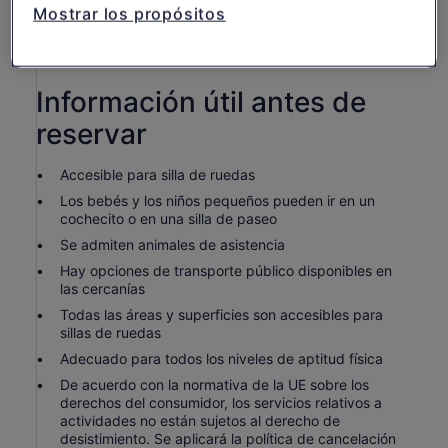
simulación de vuelo
Mostrar los propósitos
Instructor piloto
Transporte privado
Información útil antes de
reservar
Accesible para silla de ruedas
Los bebés y los niños pequeños pueden ir en un
cochecito o en una silla de paseo
Se admiten animales de asistencia
Hay opciones de transporte público disponibles en
las cercanías
Todas las áreas y superficies son accesibles para
sillas de ruedas
Adecuado para todos los niveles de aptitud física
De acuerdo con la normativa de la UE sobre los
derechos del consumidor, los servicios relativos a
actividades no están sujetos al derecho de
desistimiento. Se aplicará la política de cancelación