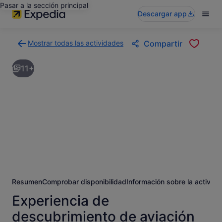
Pasar a la sección principal
Descargar app
Mostrar todas las actividades
Compartir
Volver
a
11+
la
página
con
los
resultados
de
actividades
Resumen
Comprobar disponibilidad
Información sobre la activida
Experiencia de
descubrimiento de aviación