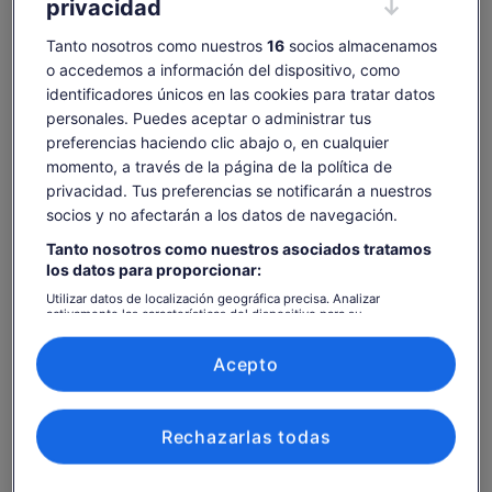
privacidad
Comprobar disponibilidad
Tanto nosotros como nuestros
16
socios almacenamos
Fechas
o accedemos a información del dispositivo, como
sáb, 8 ago - sáb, 22 ago
identificadores únicos en las cookies para tratar datos
personales. Puedes aceptar o administrar tus
Número de personas
preferencias haciendo clic abajo o, en cualquier
1 adulto
momento, a través de la página de la política de
privacidad. Tus preferencias se notificarán a nuestros
sáb., 8 ago.
dom., 9 ago.
lun., 10 ago.
mar., 11 ago.
mié., 
socios y no afectarán a los datos de navegación.
39 €
-
-
-
3
Tanto nosotros como nuestros asociados tratamos
los datos para proporcionar:
Es posible que el contenido de esta página se haya
traducido automáticamente.
Utilizar datos de localización geográfica precisa. Analizar
El
40 €
activamente las características del dispositivo para su
Ver texto original (inglés)
Ver entradas
precio
identificación. Almacenar la información en un dispositivo y/o
incluye tasas e impuestos
Se
Opinar sobre esta traducción
acceder a ella. Publicidad y contenido personalizados, medición de
es
por adulto
publicidad y contenido, investigación de audiencia y desarrollo de
abre
Acepto
de
servicios.
en
Qué incluye y qué no
40 €
Lista de asociados (proveedores)
una
por
pestaña
Rechazarlas todas
adulto
nueva
Visita guiada al museo
Resumen de teoría de vuelo y experiencia de