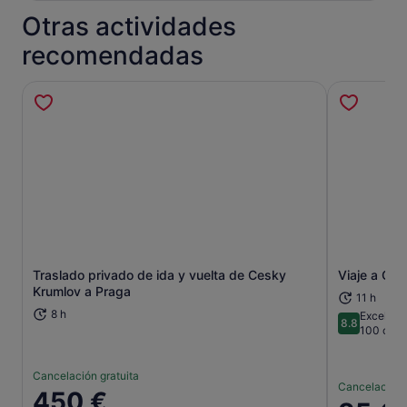
Otras actividades
recomendadas
Traslado privado de ida y vuelta de Cesky
Viaje a Ce
Se abre en una pestaña nueva
Krumlov a Praga
11 h
8 h
Excelent
8.8
8.8 sobre 
100 come
Cancelación gratuita
Cancelación 
El
450 €
El