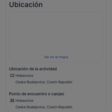
para
Ubicación
que
el
precio
sea
más
bajo
Ver en el mapa
Ubicación de la actividad
Holasovice
Ceske Budejovice, Czech Republic
Punto de encuentro o canjeo
Holasovice
Ceske Budejovice, Czech Republic