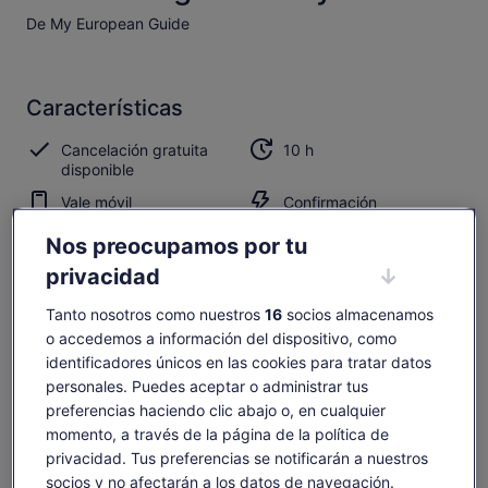
De My European Guide
Características
Cancelación gratuita
10 h
disponible
Vale móvil
Confirmación
instantánea
Nos preocupamos por tu
Recogida en una
privacidad
selección de hoteles
Tanto nosotros como nuestros
16
socios almacenamos
Resumen
o accedemos a información del dispositivo, como
identificadores únicos en las cookies para tratar datos
Excursión privada de un día con una nueva y cómoda
personales. Puedes aceptar o administrar tus
furgoneta Mercedes Clase V para un grupo de hasta 6
personas. Conductores experimentados, conocedores y
preferencias haciendo clic abajo o, en cualquier
confiables que también sirven como sus guías durante todo
momento, a través de la página de la política de
Ver más
el día, siempre con modales de conducción seguros y
privacidad. Tus preferencias se notificarán a nuestros
hablando muy buen inglés.
socios y no afectarán a los datos de navegación.