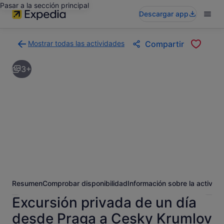
Pasar a la sección principal
Descargar app
Mostrar todas las actividades
Compartir
Volver
a
3+
la
página
con
los
resultados
de
actividades
Resumen
Comprobar disponibilidad
Información sobre la activida
Excursión privada de un día
desde Praga a Cesky Krumlov