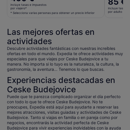
85 €
precio
precio
incluye tasas e impuestos
es
por viajero*
incluye tasas e
es
por adulto
de
* Selecciona varias personas para obtener un precio inferior
de
450 €
85 €
por
por
Las mejores ofertas en
viajero*
adulto
* Selecciona
actividades
varias
personas
Descubre actividades fantásticas con nuestras increíbles
ofertas en todo el mundo. Expedia te ofrece actividades muy
para
especiales para que viajes por Ceske Budejovice a tu
obtener
manera. No importa si lo tuyo es la naturaleza, la cultura, la
un
gastronomía, la aventura... Tenemos lo que buscas.
precio
inferior
Experiencias destacadas en
Ceske Budejovice
Puede que te parezca complicado organizar el día perfecto
con todo lo que te ofrece Ceske Budejovice. No te
preocupes, Expedia está aquí para ayudarte a reservar las
mejores atracciones, visitas guiadas y actividades de Ceske
Budejovice. Tanto si viajas en familia o en pareja como por
negocios, encontrarás la actividad perfecta de Ceske
Budejovice para vivir experiencias inolvidables con la ayuda