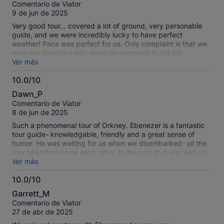
sobre
Comentario de Viator
was also under the impression they had booked a private
10
9 de jun de 2025
tour. At the end of the tour the driver said he would look into
a discount since we paid for a private tour. After speaking
Very good tour… covered a lot of ground, very personable
with him he made a lot of excuses and only offered a slight
guide, and we were incredibly lucky to have perfect
discount which he has not honored to date. I am certain
weather! Pace was perfect for us. Only complaint is that we
there are a lot of reputable tour guides on Orkney islands
were not provided with water as promised in the trip
that offer fantastic tours.
information (we probably should have asked). Also, probably
Ver más
because we started later in the morning (9:30 instead of
10.0/10
7:30, which was fine with us), we did not go to Broch of
10.0
Gurness. It would have been nice to visit Maeshowe .
Dawn_P
sobre
Comentario de Viator
10
8 de jun de 2025
Such a phenomenal tour of Orkney. Ebenezer is a fantastic
tour guide- knowledgable, friendly and a great sense of
humor. He was waiting for us when we disembarked- all the
tour operators know each other at the port so it was easy to
find him. He made sure we were able to see everything on
Ver más
the tour list, made lunch reservations for us in advance to
10.0/10
ensure wed have time for dining and be seated, and made
10.0
sure we were back to the boat on time. I’d definitely
Garrett_M
recommend this tour and Ebenezer as a guide. A fabulous
sobre
Comentario de Viator
day and Orkney is so beautiful.
10
27 de abr de 2025