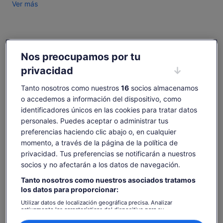
Ver más
conservados del mundo. Desde el antiguo pueblo de Skara
Brae hasta el majestuoso Anillo de Brodgar, nuestros tours le
ofrecen una oportunidad única para seguir los pasos de
aquellos que dieron forma a la historia hace miles de años.
Comprobar disponibilidad
Descubre los secretos del antiguo paisaje de las Orcadas y
Nos preocupamos por tu
descubre las historias detrás de estos sitios notables. Y sin
Cambiar fechas
olvidar el papel que Scapa Flow jugó en ambas guerras
Cambiar
privacidad
fechas
mundiales y el magnífico “Milagro del campo 60” La capilla
dom., 9 ago.
lun., 10 ago.
mar., 11 ago.
mié., 12 ago.
jue., 13 ago.
Tanto nosotros como nuestros
16
socios almacenamos
italiana y muchos más.
-
-
187 €
187 €
-
o accedemos a información del dispositivo, como
identificadores únicos en las cookies para tratar datos
Es posible que el contenido de esta página se haya
personales. Puedes aceptar o administrar tus
traducido automáticamente.
El
187 €
preferencias haciendo clic abajo o, en cualquier
Ver texto original (inglés)
Ver entradas
precio
momento, a través de la página de la política de
incluye tasas e impuestos
Se
Opinar sobre esta traducción
es
por adulto
privacidad. Tus preferencias se notificarán a nuestros
abre
de
en
socios y no afectarán a los datos de navegación.
187 €
una
por
Tanto nosotros como nuestros asociados tratamos
pestaña
Itinerario de la actividad
adulto
los datos para proporcionar:
nueva
Utilizar datos de localización geográfica precisa. Analizar
activamente las características del dispositivo para su
Skara Brae
identificación. Almacenar la información en un dispositivo y/o