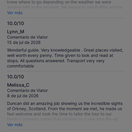
knew where to go depending on the weather we were
dealing with in the moment. We hoped to see Puffins and he
found them for us!
Ver más
10.0/10
10.0
Lynn_M
sobre
Comentario de Viator
10
15 de jul de 2026
Wonderful guide. Very knowledgeable . Great places visited,
well worth every penny. Time given to look and read at
stops. All questions answered. Transport very very
commfortable
10.0/10
10.0
Melissa_C
sobre
Comentario de Viator
10
8 de jul de 2026
Duncan did an amazing job showing us the incredible sights
of Orkney, Scotland. From the moment we met, he made us
feel welcome and took the time to tailor the tour to our
family's interests rather than sticking to a one-size-fits-all
itinerary. His extensive knowledge of Orkney's history,
Ver más
archaeology, and local culture brought every stop to life, and