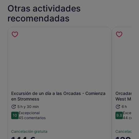
Otras actividades
recomendadas
Excursión de un día a las Orcadas - Comienza
Orcadas: Ex
Se abre en una pestaña nueva
en Stromness
West Mainl
5 h y 30 min
6 h
Excepcional
Excepcio
10
9.8
10 sobre 10
9.8 sobre 
45 comentarios
44 comen
Cancelación gratuita
Cancelación 
El
El