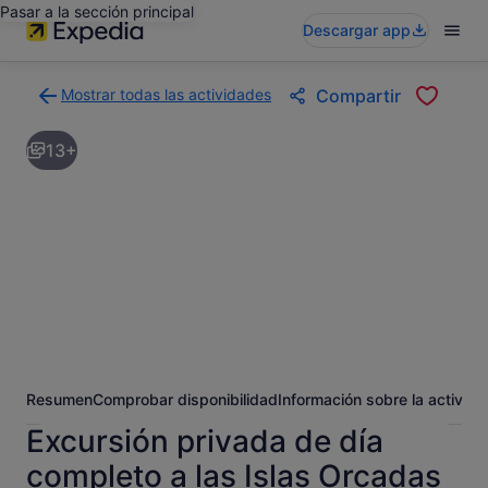
Pasar a la sección principal
Descargar app
Mostrar todas las actividades
Compartir
Volver
a
13+
la
página
con
los
resultados
de
actividades
Resumen
Comprobar disponibilidad
Información sobre la activida
Excursión privada de día
completo a las Islas Orcadas