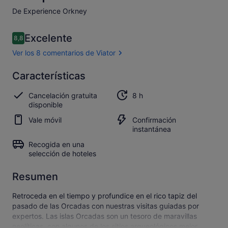
De Experience Orkney
Comentarios
Excelente
8,8
8,8 de 10
Ver los 8 comentarios de Viator
Excelente
Características
8.8
8.8 sobre 10
Abrir los
Cancelación gratuita
8 h
8 comentarios
disponible
de Viator
Vale móvil
Confirmación
instantánea
Recogida en una
selección de hoteles
Resumen
Retroceda en el tiempo y profundice en el rico tapiz del
pasado de las Orcadas con nuestras visitas guiadas por
expertos. Las islas Orcadas son un tesoro de maravillas
neolíticas, con algunos de los sitios arqueológicos mejor