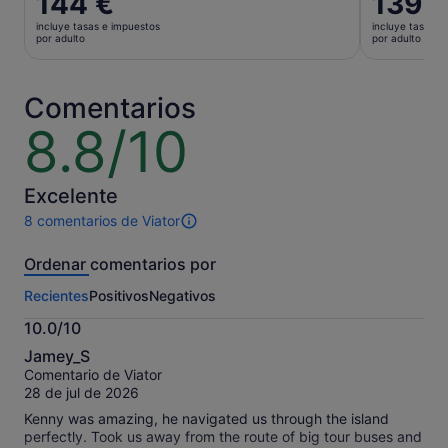
144 €
139 €
precio
precio
incluye tasas e impuestos
incluye tasas e
es
es
por adulto
por adulto
de
de
144 €
139 €
por
por
Comentarios
adulto
adulto
8.8/10
8.8
sobre
10
Excelente
8 comentarios de Viator
8 comentarios
de
Ordenar comentarios por
esta
actividad.
Recientes
Positivos
Negativos
Más
información
10.0/10
sobre
10.0
nuestros
Jamey_S
sobre
comentarios
Comentario de Viator
10
contrastados.
28 de jul de 2026
Kenny was amazing, he navigated us through the island
perfectly. Took us away from the route of big tour buses and