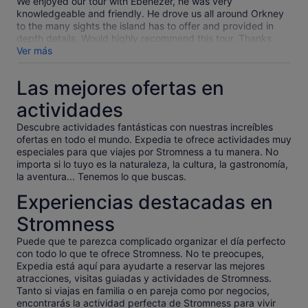
We enjoyed our tour with Ebenezer, he was very
knowledgeable and friendly. He drove us all around Orkney
to the many sights the island has to offer and provided in
depth details. Would highly recommend this tour. Thanks
Ebenezer for an amazing time!
Ver más
Las mejores ofertas en
actividades
Descubre actividades fantásticas con nuestras increíbles
ofertas en todo el mundo. Expedia te ofrece actividades muy
especiales para que viajes por Stromness a tu manera. No
importa si lo tuyo es la naturaleza, la cultura, la gastronomía,
la aventura... Tenemos lo que buscas.
Experiencias destacadas en
Stromness
Puede que te parezca complicado organizar el día perfecto
con todo lo que te ofrece Stromness. No te preocupes,
Expedia está aquí para ayudarte a reservar las mejores
atracciones, visitas guiadas y actividades de Stromness.
Tanto si viajas en familia o en pareja como por negocios,
encontrarás la actividad perfecta de Stromness para vivir