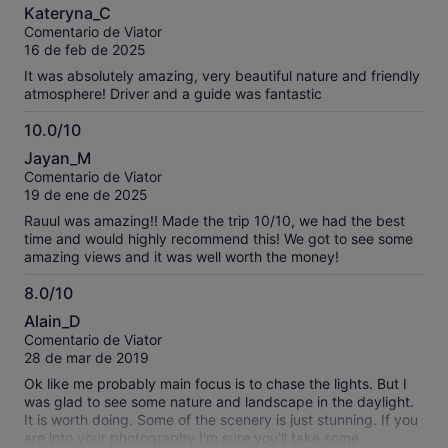
10.0
behind. We did so at the office location #1. They didn't have
Kateryna_C
the child seat in the van that they'd said they would provide
sobre
Comentario de Viator
for our 3 year old. After making it sound like we were silly for
10
16 de feb de 2025
wanting him in a carseat they begrudgingly drove 10 mins to
location 2 to pick up the child seat. When we finished the
It was absolutely amazing, very beautiful nature and friendly
tour they took us back to location 2 and said the tour was
atmosphere! Driver and a guide was fantastic
over and we had to walk back to location 1 carrying our child
(in -15 degrees) to pick up the stroller that had been left at
10.0/10
location 1. We were offered a hot chocolate and a small
10.0
Jayan_M
biscuit but they didn't provide a gluten free option for my
sobre
Comentario de Viator
sister who has an autoimmune disease which had been
10
19 de ene de 2025
noted upon booking. The tour guide shared some good
information on the drive to the beach but nothing on the way
Rauul was amazing!! Made the trip 10/10, we had the best
back. The beach and landscape was beautiful and we did
time and would highly recommend this! We got to see some
see Reindeer. The driver did stop and let us out which was a
amazing views and it was well worth the money!
real highlight and another staff member took photos of us
which was awesome. Overall, a good experience but not
8.0/10
good value for money considering the price.
8.0
Alain_D
sobre
Comentario de Viator
10
28 de mar de 2019
Ok like me probably main focus is to chase the lights. But I
was glad to see some nature and landscape in the daylight.
It is worth doing. Some of the scenery is just stunning. If you
are into your photography I'm sure you'll take some