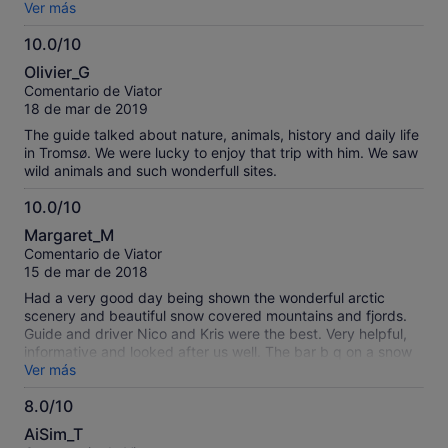
magnificent snaps.
Ver más
10.0/10
10.0
Olivier_G
sobre
Comentario de Viator
10
18 de mar de 2019
The guide talked about nature, animals, history and daily life
in Tromsø. We were lucky to enjoy that trip with him. We saw
wild animals and such wonderfull sites.
10.0/10
10.0
Margaret_M
sobre
Comentario de Viator
10
15 de mar de 2018
Had a very good day being shown the wonderful arctic
scenery and beautiful snow covered mountains and fjords.
Guide and driver Nico and Kris were the best. Very helpful,
informative and looked after us well. The bar b q on a snow
covered beach was surreal. Highly recommended.
Ver más
8.0/10
8.0
AiSim_T
sobre