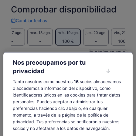
con aperitivos y bebidas de cortesía para un viaje más
Comprobar disponibilidad
agradable. Viaja en grupo pequeño para disfrutar de una
experiencia más personalizada y auténtica, y aprende la
Cambiar fechas
historia de la región a lo largo del camino.
Cambiar
fechas
Aspectos destacados:
lun., 17 ago.
mar., 18 ago.
mié., 19 ago.
jue., 20 ago.
vie., 21 ago.
Regresa a la naturaleza en un tour en autobús desde
-
-
100 €
-
100 €
Tromsø
Visita dos fiordos increíbles, Ersfjord y Grøtfjord
Es posible que el contenido de esta página se haya
Aprender sobre la historia local de la zona
traducido automáticamente.
El
100 €
Nos preocupamos por tu
Ver texto original (inglés)
Ver entradas
precio
privacidad
incluye tasas e impuestos
Se
Opinar sobre esta traducción
es
por adulto
abre
de
en
Tanto nosotros como nuestros
16
socios almacenamos
Qué incluye y qué no
100 €
una
o accedemos a información del dispositivo, como
por
pestaña
identificadores únicos en las cookies para tratar datos
adulto
nueva
Hotel drop-off
personales. Puedes aceptar o administrar tus
Guía local
preferencias haciendo clic abajo o, en cualquier
Trajes térmicos
momento, a través de la página de la política de
privacidad. Tus preferencias se notificarán a nuestros
Conductor
socios y no afectarán a los datos de navegación.
Zapatos de invierno (horario de invierno)