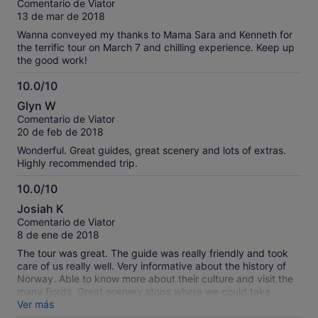
Comentario de Viator
10
13 de mar de 2018
Wanna conveyed my thanks to Mama Sara and Kenneth for
the terrific tour on March 7 and chilling experience. Keep up
the good work!
10.0/10
10.0
Glyn W
sobre
Comentario de Viator
10
20 de feb de 2018
Wonderful. Great guides, great scenery and lots of extras.
Highly recommended trip.
10.0/10
10.0
Josiah K
sobre
Comentario de Viator
10
8 de ene de 2018
The tour was great. The guide was really friendly and took
care of us really well. Very informative about the history of
Norway. Able to know more about their culture and visit the
many fjords. Great scenery stops where we could take
wonderful photos
Ver más