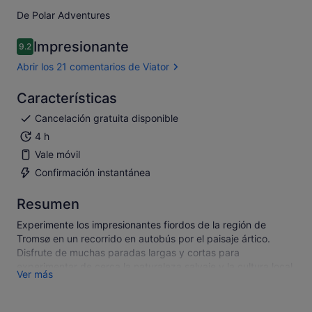
De Polar Adventures
Impresionante
9.2
9.2 sobre 10
Abrir los 21 comentarios de Viator
Características
Cancelación gratuita disponible
4 h
Vale móvil
Confirmación instantánea
Resumen
Experimente los impresionantes fiordos de la región de
Tromsø en un recorrido en autobús por el paisaje ártico.
Disfrute de muchas paradas largas y cortas para
experimentar de cerca la naturaleza salvaje y la cultura local.
Ver más
Viaja por pueblos pequeños y busca animales salvajes en su
entorno natural. Aproveche muchas oportunidades para
tomar fotos y tenga la oportunidad de probar la comida local