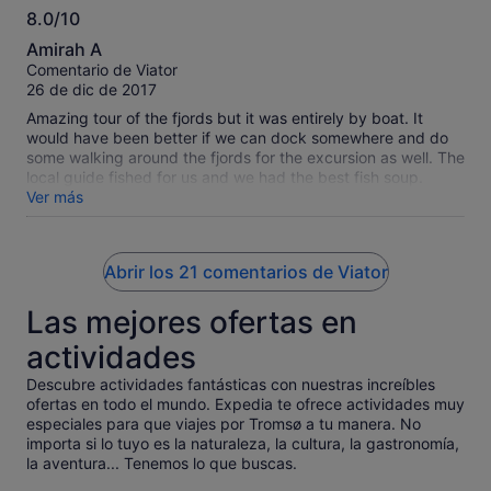
8.0/10
8.0
Amirah A
sobre
Comentario de Viator
10
26 de dic de 2017
Amazing tour of the fjords but it was entirely by boat. It
would have been better if we can dock somewhere and do
some walking around the fjords for the excursion as well. The
local guide fished for us and we had the best fish soup.
Thank you!
Ver más
Abrir los 21 comentarios de Viator
Las mejores ofertas en
actividades
Descubre actividades fantásticas con nuestras increíbles
ofertas en todo el mundo. Expedia te ofrece actividades muy
especiales para que viajes por Tromsø a tu manera. No
importa si lo tuyo es la naturaleza, la cultura, la gastronomía,
la aventura... Tenemos lo que buscas.