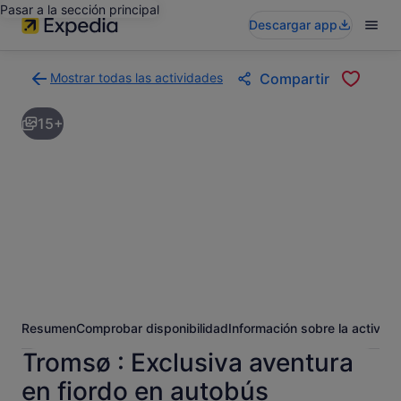
Pasar a la sección principal
Descargar app
Mostrar todas las actividades
Compartir
Volver
a
15+
la
página
con
los
resultados
de
actividades
Resumen
Comprobar disponibilidad
Información sobre la activida
Tromsø : Exclusiva aventura
en fiordo en autobús