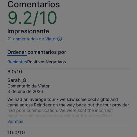
por
y
Comentarios
adulto
el
9.2/10
9.2
actual
sobre
es
10
de
Impresionante
100 €
por
21 comentarios de Viator
21 comentarios
adulto
de
Ordenar comentarios por
esta
actividad.
Recientes
Positivos
Negativos
Más
información
6.0/10
sobre
6.0
nuestros
Sarah_G
sobre
comentarios
Comentario de Viator
10
contrastados.
3 de ene de 2026
We had an average tour - we saw some cool sights and
came across Reindeer on the way back but the tour provider
had poor communication. We were sent the incorrect
meeting point so we were waiting at the wrong Polar
Adventures office. We even asked 2 staff members who told
Ver más
us we were in the right spot but we weren't. The driver called
10.0/10
us and picked us up but said we needed to leave our stroller