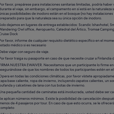
Por favor, prepárese para instalaciones sanitarias limitadas, podría habe
durante el viaje, sin embargo, el campamento en sí está en la naturaleza s
únicas posibilidades de inodoro están en el bosque (no hay instalaciones
preparado para que la naturaleza sea su única opción de inodoro.
Solo dejamos en lugares de entrega establecidos: Scandic Ishavhotel, Sm
Wandering Owl office, Aeropuerto, Catedral del Ártico, Tromsø Camping
Cruise Dock
Por favor, informe de cualquier requisito dietético específico en el mome
estado médico si es necesario
Debe viajar con seguro de viaje.
Por favor traiga su pasaporte en caso de que necesite cruzar a Finlandia 
FIRMA NUESTRA EWAIVER. Necesitamos que un participante lo firme e
asegurándose de que los nombres de todos los participantes estén en 
Opera en todas las condiciones climáticas, por favor vístete apropiadam
capa base caliente, ropa de invierno, incluyendo zapatos calientes, un 
bufanda y calcetines de lana con tus botas de invierno.
Una pequeña cantidad de caminatas está involucrada, usted debe ser 
Se aplican números mínimos. Existe la posibilidad de cancelación después
menos de 4 pasajeros por tour. En caso de que esto ocurra, se le ofrecer
completo