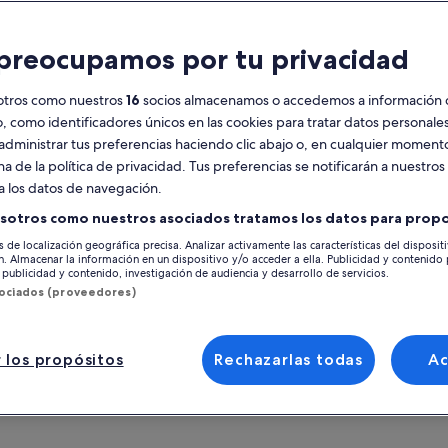
racterísticas
preocupamos por tu privacidad
Vale móvil
Confirmación
instantánea
otros como nuestros
16
socios almacenamos o accedemos a información 
o, como identificadores únicos en las cookies para tratar datos personal
esumen
administrar tus preferencias haciendo clic abajo o, en cualquier momento
na de la política de privacidad. Tus preferencias se notificarán a nuestros
ga con nosotros a su búsqueda de Aurora
Ver 
a los datos de navegación.
a una experiencia increíble y ética bajo la
sotros como nuestros asociados tratamos los datos para propo
ora Boreal. Deja atrás la contaminación
Ubicación de la ac
ínica en Tromsø y viaja a la naturaleza ártica.
s de localización geográfica precisa. Analizar activamente las características del disposit
 más
ón. Almacenar la información en un dispositivo y/o acceder a ella. Publicidad y contenido
ante este recorrido, nuestro pequeño equipo
Tromsø
publicidad y contenido, investigación de audiencia y desarrollo de servicios.
guías de Aurora comprueba los pronósticos y
Tromsø, Troms og
sociados (proveedores)
liza el conocimiento local para decidir el mejor
Punto de encuentr
ar para perseguir la aurora boreal. Cuando
ontremos el mejor lugar, nos vestiremos con
Fredrik Langes ga
 los propósitos
Rechazarlas todas
A
jes térmicos cálidos, haremos una fogata
2 Fredrik Langes 
gedora y disfrutaremos de una comida
9008, Tromsø, Tr
iente.
le mostrará cómo usar su cámara, fotografiar
Aurora, y nuestros guías tomarán fotos de