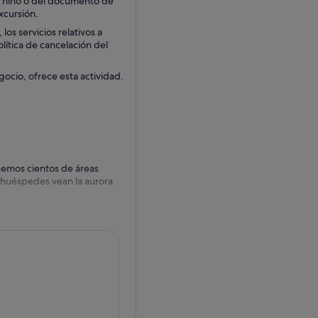
l niño o del documento de
xcursión.
os servicios relativos a
olítica de cancelación del
gocio, ofrece esta actividad.
emos cientos de áreas
 huéspedes vean la aurora