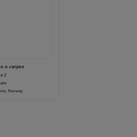
o o canjeo
te 2
gate
oms, Norway