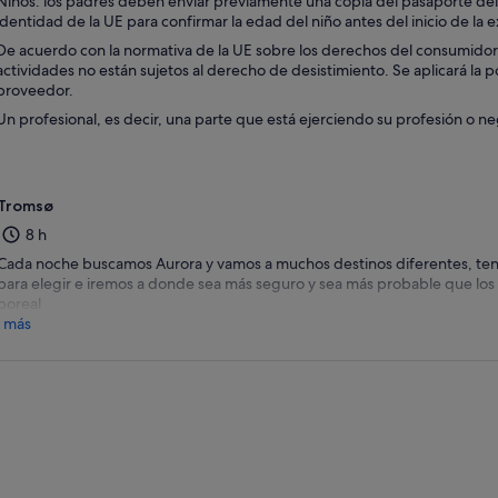
Niños: los padres deben enviar previamente una copia del pasaporte de
identidad de la UE para confirmar la edad del niño antes del inicio de la e
De acuerdo con la normativa de la UE sobre los derechos del consumidor, l
actividades no están sujetos al derecho de desistimiento. Se aplicará la p
proveedor.
Un profesional, es decir, una parte que está ejerciendo su profesión o ne
Tromsø
8 h
Cada noche buscamos Aurora y vamos a muchos destinos diferentes, ten
para elegir e iremos a donde sea más seguro y sea más probable que los
boreal
 más