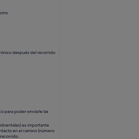
roms
rónico después del recorrido
o para poder enviarle las
mbientales) es importante
ontacto en el camino (número
 recorrido.