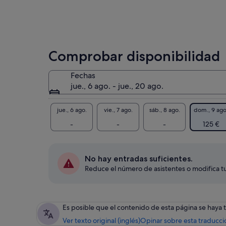
Comprobar disponibilidad
Fechas
jue., 6 ago. - jue., 20 ago.
jue., 6 ago.
vie., 7 ago.
sáb., 8 ago.
dom., 9 ago
-
-
-
125 €
No hay entradas suficientes.
Reduce el número de asistentes o modifica tu
Es posible que el contenido de esta página se haya
Ver texto original (inglés)
Opinar sobre esta traducci