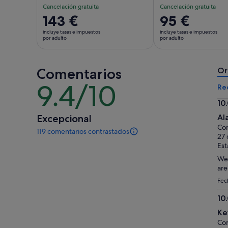
Cancelación gratuita
Cancelación gratuita
El
143 €
El
95 €
precio
precio
incluye tasas e impuestos
incluye tasas e impuestos
es
es
por adulto
por adulto
de
de
143 €
95 €
Comentarios
por
por
Or
adulto
adulto
9.4/10
9.4
Re
sobre
10
10
10.
Excepcional
Al
so
Com
119 comentarios contrastados
10
119 comentarios
27 
de
Est
esta
We 
actividad.
are
Más
información
Fec
sobre
10
nuestros
10.
comentarios
Ke
contrastados.
so
Com