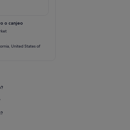
o o canjeo
rket
ornia, United States of
o?
?
a?