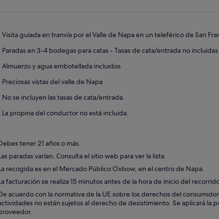
abre
en
una
pestaña
Visita guiada en tranvía por el Valle de Napa en un teleférico de San Fra
nueva
Paradas en 3-4 bodegas para catas - Tasas de cata/entrada no incluidas 
Almuerzo y agua embotellada incluidos
Preciosas vistas del valle de Napa
No se incluyen las tasas de cata/entrada.
La propina del conductor no está incluida.
Debes tener 21 años o más.
Las paradas varían. Consulta el sitio web para ver la lista.
La recogida es en el Mercado Público Oxbow, en el centro de Napa.
La facturación se realiza 15 minutos antes de la hora de inicio del recorri
De acuerdo con la normativa de la UE sobre los derechos del consumidor, l
actividades no están sujetos al derecho de desistimiento. Se aplicará la p
proveedor.