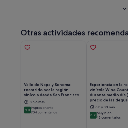
Otras actividades recomend
Valle de Napa y Sonoma:
Experiencia en la r
recorrido por la región
vinícola Wine Coun
vinícola desde San Francisco
durante medio día (
precio de las degus
Se abre en una pestaña nueva
Se 
8 h o más
5 h y 30 min
Impresionante
9.0
9.0 sobre 10
704 comentarios
Muy bien
8.2
8.2 sobre 10
43 comentarios