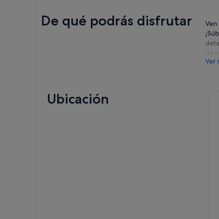
De qué podrás disfrutar
Ven 
¡Súb
deta
de l
Ver 
olvi
aven
sobr
disf
Ubicación
bod
Las 
Back
vino
La c
La t
cómo
terr
regr