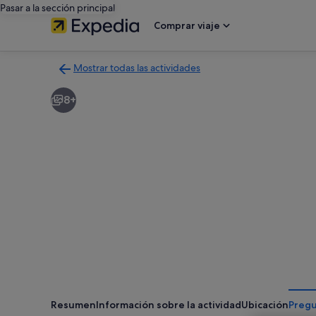
Pasar a la sección principal
Comprar viaje
Mostrar todas las actividades
Volver
a
8+
la
página
con
los
resultados
de
actividades
Resumen
Información sobre la actividad
Ubicación
Pregu