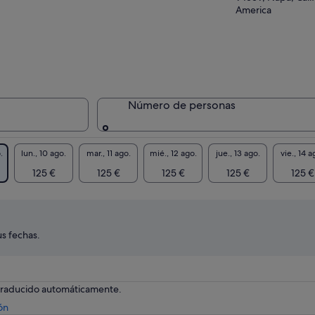
America
Número de personas
.
lun., 10 ago.
mar., 11 ago.
mié., 12 ago.
jue., 13 ago.
vie., 14 a
125 €
125 €
125 €
125 €
125 €
s fechas.
 traducido automáticamente.
Se
ón