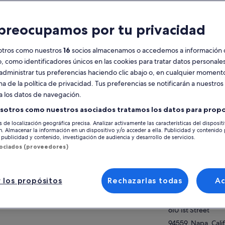
racterísticas
preocupamos por tu privacidad
Cancelación
6 h y 30 min
gratuita disponible
otros como nuestros
16
socios almacenamos o accedemos a información 
Vale móvil
Confirmación
o, como identificadores únicos en las cookies para tratar datos personal
instantánea
administrar tus preferencias haciendo clic abajo o, en cualquier momento
na de la política de privacidad. Tus preferencias se notificarán a nuestros
esumen
Ver 
a los datos de navegación.
Viaja en un auténtico teleférico de San
sotros como nuestros asociados tratamos los datos para propo
Francisco
Ubicación de la ac
s de localización geográfica precisa. Analizar activamente las características del disposit
Paradas en 3 bodegas o salas de degustación
ón. Almacenar la información en un dispositivo y/o acceder a ella. Publicidad y contenido
Oxbow Public Ma
más almuerzo.
publicidad y contenido, investigación de audiencia y desarrollo de servicios.
644 1st Street
sociados (proveedores)
Comida y agua incluidas
94559, Napa, Calif
Grupos de tamaño limitado
America
 más
 los propósitos
Rechazarlas todas
A
Punto de encuentr
Oxbow Public Ma
610 1st Street
94559, Napa, Calif