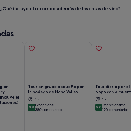
¿Qué incluye el recorrido además de las catas de vino?
adas
egión
Tour en grupo pequeño por
Tour diario por el
try
la bodega de Napa Valley
Napa con almuerz
incluye el
7 h
7 h
taciones)
abre en una pestaña nueva
Se abre en una pestaña nueva
Se
Excepcional
Impresionante
9.8
9.0
9.8 sobre 10
9.0 sobre 10
380 comentarios
190 comentarios