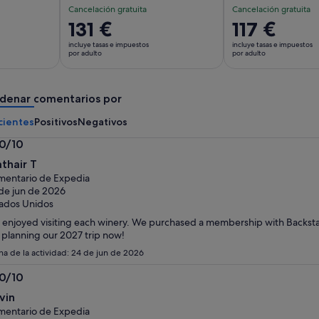
Cancelación gratuita
Cancelación gratuita
El
131 €
El
117 €
precio
precio
incluye tasas e impuestos
incluye tasas e impuestos
es
es
por adulto
por adulto
de
de
131 €
117 €
denar comentarios por
por
por
adulto
adulto
cientes
Positivos
Negativos
.0/10
0
athair T
bre
entario de Expedia
de jun de 2026
ados Unidos
enjoyed visiting each winery. We purchased a membership with Backsta
 planning our 2027 trip now!
ha de la actividad: 24 de jun de 2026
.0/10
0
vin
bre
entario de Expedia