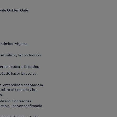
puente Golden Gate
 admiten viajeras
 el tráfico y la conducción
rrear costes adicionales.
ués de hacer la reserva
do, entendido y aceptado la
obre el itinerario y las
es.
izarlo. Por razones
factible una vez confirmada