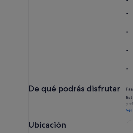
De qué podrás disfrutar
Pas
Est
y e
hor
Ver
par
Ubicación
Sal
pan