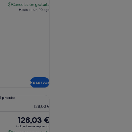
es
Cancelación gratuita
Cancelación
de
Hasta el lun, 10 ago
gratuita
128,03 €
Reservar
l precio
128,03 €
El
128,03 €
precio
incluye tasas e impuestos
es