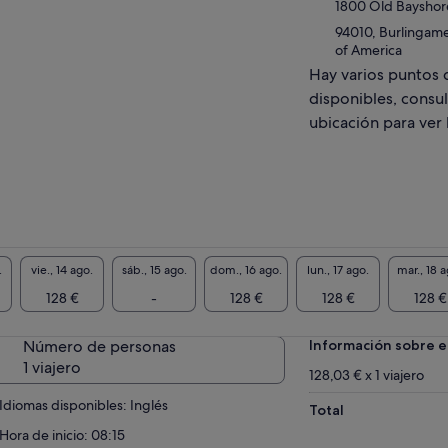
1800 Old Baysho
94010, Burlingame,
of America
Hay varios puntos 
disponibles, consul
ubicación para ver 
.
vie., 14 ago.
sáb., 15 ago.
dom., 16 ago.
lun., 17 ago.
mar., 18 a
128 €
-
128 €
128 €
128 €
Número de personas
Información sobre e
1 viajero
128,03 € x 1 viajero
Idiomas disponibles: Inglés
Total
Hora de inicio: 08:15