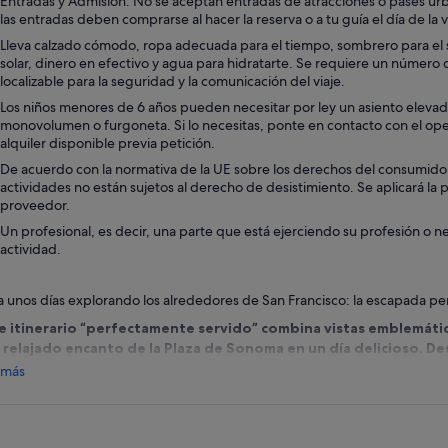
Entradas y Admisión: No se aceptan entradas de atracciones o pases ur
las entradas deben comprarse al hacer la reserva o a tu guía el día de la vi
Lleva calzado cómodo, ropa adecuada para el tiempo, sombrero para el s
solar, dinero en efectivo y agua para hidratarte. Se requiere un número 
localizable para la seguridad y la comunicación del viaje.
Los niños menores de 6 años pueden necesitar por ley un asiento elevad
monovolumen o furgoneta. Si lo necesitas, ponte en contacto con el ope
alquiler disponible previa petición.
De acuerdo con la normativa de la UE sobre los derechos del consumidor, 
actividades no están sujetos al derecho de desistimiento. Se aplicará la p
proveedor.
Un profesional, es decir, una parte que está ejerciendo su profesión o n
actividad.
a unos días explorando los alrededores de San Francisco: la escapada pe
e itinerario “perfectamente servido” combina vistas emblemátic
l relajado encanto de la Plaza de Sonoma en un día delicioso. D
izonte hasta sorbos de viñedos, es una experiencia vinícola qu
 más
tes iguales, sin necesidad de ser un experto.
 de Union Square
. Reúnete con tu guía y ponte cómodo para disfrutar 
orámico por los eclécticos barrios de San Francisco. Piensa en teleféricos,