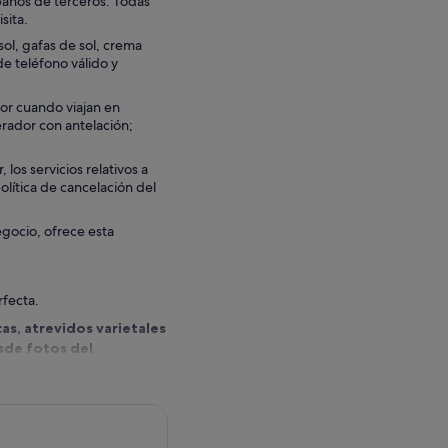
banos de terceros. Todas
sita.
ol, gafas de sol, crema
de teléfono válido y
or cuando viajan en
rador con antelación;
los servicios relativos a
olítica de cancelación del
egocio, ofrece esta
rfecta.
as, atrevidos varietales
esde fotos del
e merece la pena a
de un recorrido
 edificios victorianos en