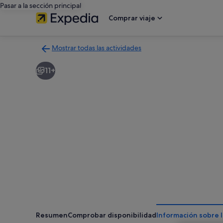
Pasar a la sección principal
Comprar viaje
Mostrar todas las actividades
Volver
a
11+
la
página
con
los
resultados
de
actividades
Resumen
Comprobar disponibilidad
Información sobre l