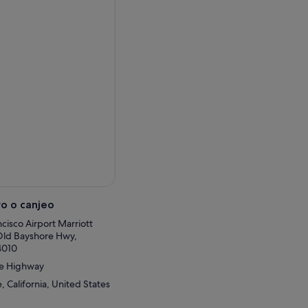
de Twitter).
o conocido ofrece vistas
ños van a impresionar a sus
e den envidia antes de
cluida
¡Votada como la que
 parte del histórico grupo
razón del valle de Sonoma.
c bajo árboles centenarios.
ás sabrosa. Tanto si te
to para cenar, comprar y
o o canjeo
luida
No, no es ese tipo de
ntos atrevidos, catas de
cisco Airport Marriott
po de lugar en el que
Old Bayshore Hwy,
endo”.
4010
re Highway
 con unas vistas de cine del
en todo su esplendor, con
 California, United States
a”.