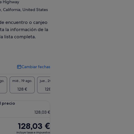
re Highway
 California, United States
de encuentro o canjeo
ta la información de la
la lista completa.
Cambiar fechas
Cambiar
fechas
go.
mié., 19 ago.
jue., 20 ago.
vie., 21 ago.
sáb., 22 ago.
dom., 2
128 €
128 €
128 €
128 €
128
l precio
128,03 €
El
128,03 €
precio
incluye tasas e impuestos