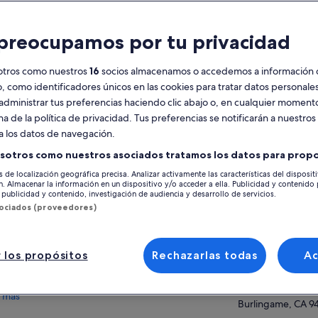
racterísticas
preocupamos por tu privacidad
Cancelación
9 h
gratuita
otros como nuestros
16
socios almacenamos o accedemos a información 
disponible
o, como identificadores únicos en las cookies para tratar datos personal
administrar tus preferencias haciendo clic abajo o, en cualquier momento
Vale móvil
Confirmación
instantánea
na de la política de privacidad. Tus preferencias se notificarán a nuestros
Ver 
a los datos de navegación.
esumen
sotros como nuestros asociados tratamos los datos para propo
Ubicación de la ac
s de localización geográfica precisa. Analizar activamente las características del disposit
Instantáneas dignas del horizonte desde
ón. Almacenar la información en un dispositivo y/o acceder a ella. Publicidad y contenido
Napa Valley
Treasure Island
publicidad y contenido, investigación de audiencia y desarrollo de servicios.
Napa Valley
Saborea vinos galardonados en la
sociados (proveedores)
ultramoderna Bodega Artesa
Napa Valley, Calif
America
Pasea por el encanto histórico de la Plaza de
Sonoma y almuerza
 los propósitos
Rechazarlas todas
A
Punto de encuentr
Captura el puente Golden Gate desde
8:15 AM – San Fran
Battery Spencer
Waterfront 1800 
 más
Burlingame, CA 9