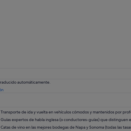
 traducido automáticamente.
Se
ón
abre
en
una
pestaña
Transporte de ida y vuelta en vehículos cómodos y mantenidos por prof
nueva
Guías expertos de habla inglesa (o conductores-guías) que distinguen 
Catas de vino en las mejores bodegas de Napa y Sonoma (todas las tasas