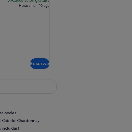
Cancelación gratuita
Cancelación
de
Hasta el lun, 10 ago
gratuita
128,03 €
Reservar
esionales
el Cab del Chardonnay
 incluidas)