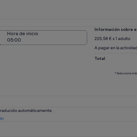
Información sobre e
Hora de inicio
225,58 € x 1 adulto
05:00
A pagar en la activida
Total
* Selecciona más
 traducido automáticamente.
Se
ón
abre
en
una