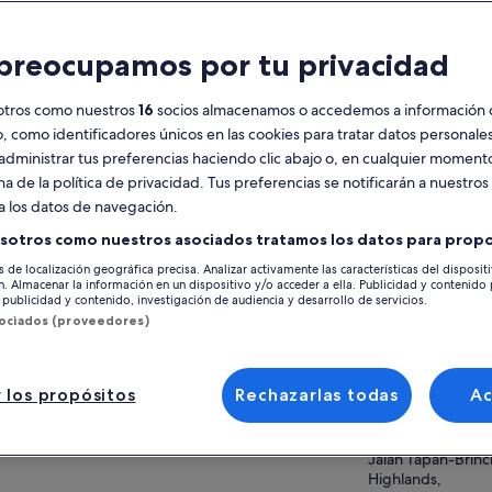
racterísticas
preocupamos por tu privacidad
Cancelación
10 h
gratuita
otros como nuestros
16
socios almacenamos o accedemos a información 
disponible
o, como identificadores únicos en las cookies para tratar datos personal
administrar tus preferencias haciendo clic abajo o, en cualquier momento
Vale móvil
Confirmación
instantánea
na de la política de privacidad. Tus preferencias se notificarán a nuestros
Ver 
a los datos de navegación.
Recogida en una
selección de
sotros como nuestros asociados tratamos los datos para propo
hoteles
Ubicación de la ac
s de localización geográfica precisa. Analizar activamente las características del disposit
ón. Almacenar la información en un dispositivo y/o acceder a ella. Publicidad y contenido
Lata Iskandar
esumen
publicidad y contenido, investigación de audiencia y desarrollo de servicios.
Jalan Tapah-Brin
sociados (proveedores)
Highlands,
TAMOS OFRECIENDO ALGO DIFERENTE DE
RO PROVEEDOR / PROVEEDOR Y
35000, Tapah, Per
OPORCIONAMOS UNA LARGA EXTRA
 los propósitos
Rechazarlas todas
A
Punto de encuentr
RAS SIN NINGÚN CARGO EN ABSOLUTO.
 más
Lata Iskandar
eron Highlands, a 1500 m sobre el nivel del
Jalan Tapah-Brin
 con una temperatura promedio de 20 °C es
Highlands,
osa por su pintoresca plantación de té, granja