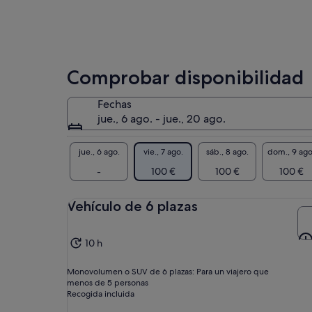
varios
de 
adultos
bri
para
pue
obtener
Tod
un
ent
Comprobar disponibilidad
precio
son
inferior
tur
Fechas
aqu
jue., 6 ago. - jue., 20 ago.
inc
otr
com
jue., 6 ago.
vie., 7 ago.
sáb., 8 ago.
dom., 9 ago
No
-
100 €
100 €
100 €
MÁ
SE
Vehículo de 6 plazas
CU
10 h
Monovolumen o SUV de 6 plazas: Para un viajero que
menos de 5 personas
Recogida incluida