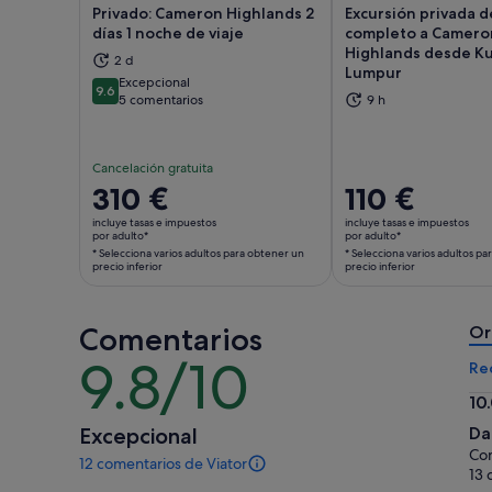
Privado: Cameron Highlands 2
Excursión privada d
días 1 noche de viaje
completo a Camero
Highlands desde Ku
2 d
Lumpur
Se abre en una pestaña nueva
Se 
Excepcional
9.6
9.6 sobre 10
5 comentarios
9 h
Cancelación gratuita
El
310 €
El
110 €
precio
precio
incluye tasas e impuestos
incluye tasas e impuestos
es
es
por adulto*
por adulto*
* Selecciona varios adultos para obtener un
* Selecciona varios adultos p
de
de
precio inferior
precio inferior
310 €
110 €
por
por
adulto*
adulto*
Comentarios
Or
* Selecciona
* Selecciona
9.8/10
9.8
Re
varios
varios
sobre
adultos
adultos
10
10
para
para
10.
Excepcional
Da
obtener
obtener
so
Com
12 comentarios de Viator
un
un
10
12 comentarios
13 
precio
precio
de