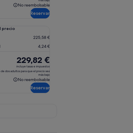
más bajo
de
No reembolsable
No
273,03 €
Reservar
reembolsable
l precio
225,58 €
d
4,24 €
El
229,82 €
precio
incluye tasas e impuestos
es
 de dos adultos para que el precio sea
más bajo
de
No reembolsable
No
229,82 €
Reservar
reembolsable