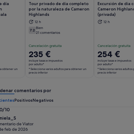
e día
Tour privado de día completo
Excursión de día 
n
por la naturaleza de Cameron
Cameron Highlan
ala
Highlands
(privada)
abre en una pestaña nueva
Se abre en una pestaña nueva
Se
12 h
12 h
Bien
7.2
7.2 sobre 10
21 comentarios
Cancelación gratuita
Cancelación gratuita
El
235 €
El
254 €
precio
precio
incluye tasas e impuestos
incluye tasas e impuestos
es
es
por adulto*
por adulto*
ara obtener un
* Selecciona varios adultos para obtener un
* Selecciona varios adultos
de
de
precio inferior
precio inferior
235 €
254 €
por
por
adulto*
adulto*
denar comentarios por
* Selecciona
* Selecciona
cientes
Positivos
Negativos
varios
varios
adultos
adultos
.0/10
para
para
0
niela_S
obtener
obtener
bre
entario de Viator
un
un
de feb de 2026
precio
precio