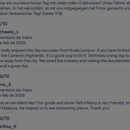
war ein wunderschöner Tag mit vielen tollen Erlebnissen! Unser Fahrer is
inferior
inferior
ahren. Er hat viel erklärt, ist mit uns mitgegangen hat Fotos gemacht un
dum fantastischer Tag! Danke 🫶🏼
0/10
0
chaela_L
bre
entario de Viator
e feb de 2026
really enjoyed this day excursion from Kuala Lumpur- if you have limited
 the Cameron Highlands, it’s a good way to do it. Definitely a long day b
be away from the city. We loved the scenery and visiting the tea plantati
rall a great day.
.0/10
0
ena_S
bre
entario de Viator
e feb de 2026
was an excellent day! Our guide and driver Saiful Mpoy is very friendly, 
 Malaysia. He helped us to see interesting places. Thank you!
.0/10
0
nthia_K