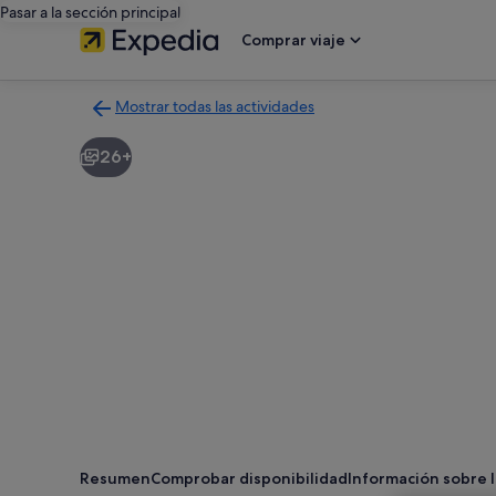
Pasar a la sección principal
Comprar viaje
Mostrar todas las actividades
Volver
a
26+
la
página
con
los
resultados
de
actividades
Resumen
Comprobar disponibilidad
Información sobre l