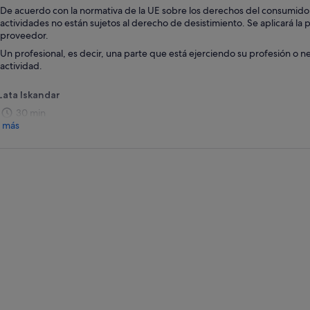
pestaña
De acuerdo con la normativa de la UE sobre los derechos del consumidor, 
nueva
actividades no están sujetos al derecho de desistimiento. Se aplicará la p
proveedor.
Un profesional, es decir, una parte que está ejerciendo su profesión o n
actividad.
Lata Iskandar
30 min
 más