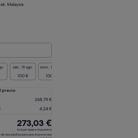
ak, Malaysia
go.
sáb., 15 ago.
dom., 16 ago.
lun., 17 ago.
mar., 18 ago.
mié., 1
100 €
100 €
65 €
65 €
65
l precio
268,79 €
d
4,24 €
El
273,03 €
precio
incluye tasas e impuestos
es
 de dos adultos para que el precio sea