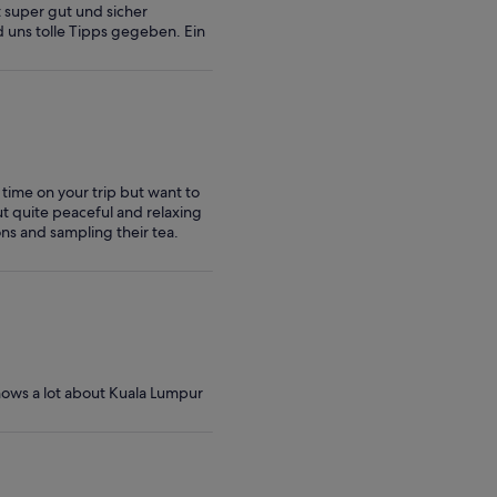
t super gut und sicher
inferior
d uns tolle Tipps gegeben. Ein
 time on your trip but want to
ut quite peaceful and relaxing
ons and sampling their tea.
knows a lot about Kuala Lumpur