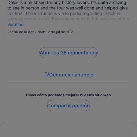
Delos is a must see for any history lovers. It’s quite amazing
to see in person and the tour was well done and helped give
context. The instructions via Expedia regarding check in
were all wrong. I was there one hour early but was one of the
last ones on the boat because the check in instructions said
Ver más
a certain restaurant and didn’t explain that you have to go to
Fecha de la actividad: 12 de jul de 2021
the ticket counter to get your ticket and earbuds.
Abrir los 38 comentarios
Denunciar anuncio
Dinos cómo podemos mejorar nuestro sitio web
Compartir opinión