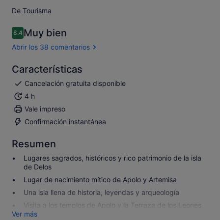
De Tourisma
Muy bien
8.4
8.4 sobre 10
Abrir los 38 comentarios
Características
Cancelación gratuita disponible
4 h
Vale impreso
Confirmación instantánea
Resumen
Lugares sagrados, históricos y rico patrimonio de la isla
de Delos
Lugar de nacimiento mítico de Apolo y Artemisa
Una isla llena de historia, leyendas y arqueología
Visita a los templos de Apolo y la Terraza de los Leones
Ver más