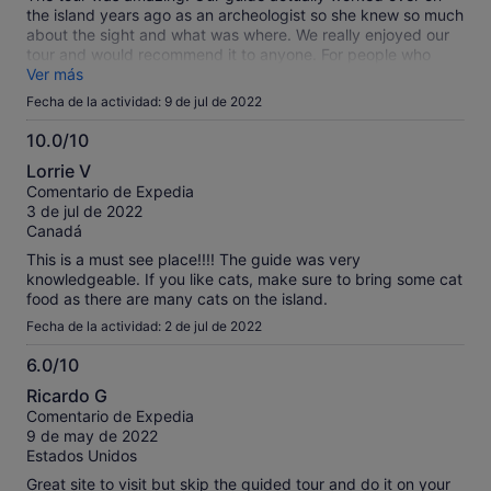
the island years ago as an archeologist so she knew so much
about the sight and what was where. We really enjoyed our
tour and would recommend it to anyone. For people who
have a little more difficulty walking this tour was not bad.
Ver más
They had transportation by boat to the island and most of
Fecha de la actividad: 9 de jul de 2022
the places we were walking the ground didn’t have to high of
inclines. We did walk the entire time aside from the boat ride
10.0/10
to and from. Get there early so you can sit at the top deck
10.0
Lorrie V
and look out over the ocean. Bring water and snacks
sobre
Comentario de Expedia
because they only have a bathroom at the sight.
10
3 de jul de 2022
Canadá
This is a must see place!!!! The guide was very
knowledgeable. If you like cats, make sure to bring some cat
food as there are many cats on the island.
Fecha de la actividad: 2 de jul de 2022
6.0/10
6.0
Ricardo G
sobre
Comentario de Expedia
10
9 de may de 2022
Estados Unidos
Great site to visit but skip the guided tour and do it on your