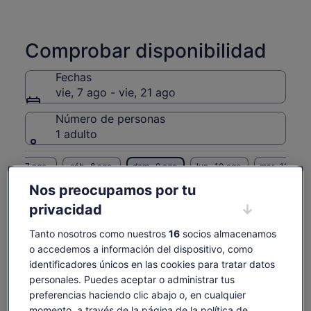
Comprobar disponibilidad
Fechas
vie, 7 ago - vie, 21 ago
Número de personas
1 adulto
vie., 7 ago.
sáb., 8 ago.
dom., 9 ago.
lun., 10 ago.
mar., 11 ago.
-
-
80 €
80 €
80 €
Nos preocupamos por tu
privacidad
Es posible que el contenido de esta página se haya
traducido automáticamente.
El
80 €
Tanto nosotros como nuestros
16
socios almacenamos
Ver texto original (inglés)
Ver entradas
precio
o accedemos a información del dispositivo, como
incluye tasas e impuestos
Se
Opinar sobre esta traducción
es
por adulto
identificadores únicos en las cookies para tratar datos
abre
de
en
personales. Puedes aceptar o administrar tus
80 €
una
Qué incluye y qué no
preferencias haciendo clic abajo o, en cualquier
por
pestaña
momento, a través de la página de la política de