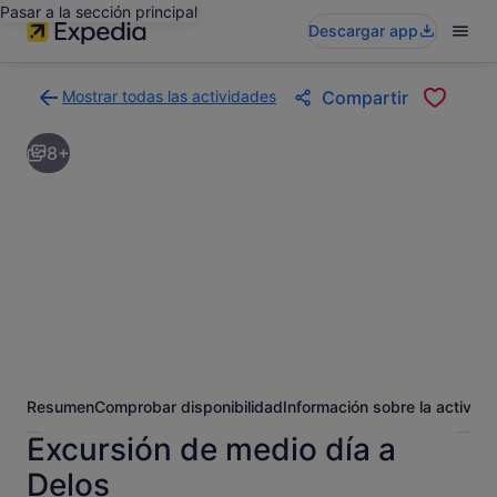
Pasar a la sección principal
Descargar app
Mostrar todas las actividades
Compartir
Volver
a
8+
la
página
con
los
resultados
de
actividades
Resumen
Comprobar disponibilidad
Información sobre la activida
Excursión de medio día a
Delos