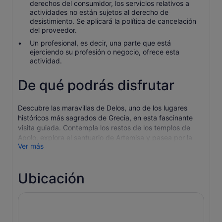
derechos del consumidor, los servicios relativos a
actividades no están sujetos al derecho de
desistimiento. Se aplicará la política de cancelación
del proveedor.
Un profesional, es decir, una parte que está
ejerciendo su profesión o negocio, ofrece esta
actividad.
De qué podrás disfrutar
Descubre las maravillas de Delos, uno de los lugares
históricos más sagrados de Grecia, en esta fascinante
visita guiada. Contempla los restos de los templos de
Apolo, explora el santuario de Artemisa y pasea por la
Ver más
Terraza de los Leones, para conocer la sorprendente
arqueología y patrimonio de la isla.
Deja atrás la moderna Mykonos para adentrarte en la rica
Ubicación
historia de Grecia con una visita a la isla sagrada de
Apolo y Artemisa-Delos. Sube a tu barco y siente la
cálida brisa griega contra tu piel antes de llegar a uno de
los yacimientos arqueológicos más importantes del
Mediterráneo.