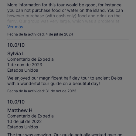
More information for this tour would be good, for instance,
you can not purchase food or water on the island. You can
however purchase (with cash only) food and drink on the
ferry. Our group was very large, which was a problem at
times as the amplifier ear piece doesn’t work if you are at a
Ver más
distance from the tour guide. The tour itself was interesting.
Fecha de la actividad: 4 de jul de 2024
The tour guide was passionate and very good.
10.0/10
10.0
Sylvia L
sobre
Comentario de Expedia
10
1 de nov de 2023
Estados Unidos
We enjoyed our magnificent half day tour to ancient Delos
with a wonderful tour guide on a beautiful day!
Fecha de la actividad: 31 de oct de 2023
10.0/10
10.0
Matthew H
sobre
Comentario de Expedia
10
10 de jul de 2022
Estados Unidos
The tour was amazing. Our guide actually worked over on