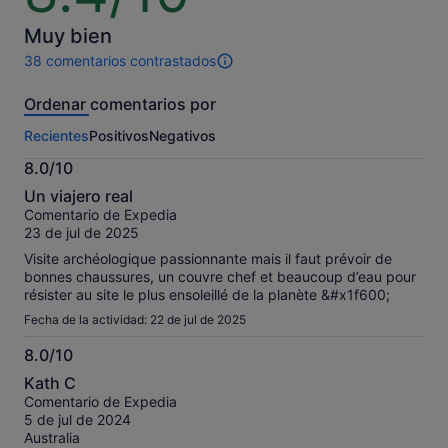
10
Muy bien
38 comentarios contrastados
38 comentarios
de
Ordenar comentarios por
esta
actividad.
Recientes
Positivos
Negativos
Más
información
8.0/10
sobre
8.0
nuestros
Un viajero real
sobre
comentarios
Comentario de Expedia
10
contrastados.
23 de jul de 2025
Visite archéologique passionnante mais il faut prévoir de
bonnes chaussures, un couvre chef et beaucoup d’eau pour
résister au site le plus ensoleillé de la planète &#x1f600;
Fecha de la actividad: 22 de jul de 2025
8.0/10
8.0
Kath C
sobre
Comentario de Expedia
10
5 de jul de 2024
Australia