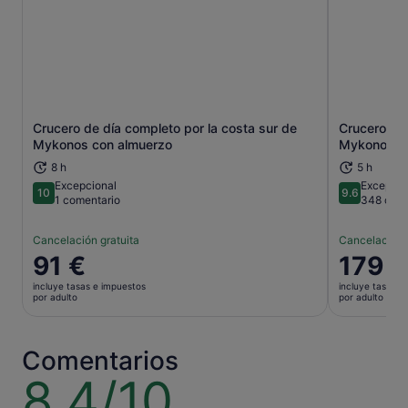
Crucero de día completo por la costa sur de
Crucero se
Se abre en una pestaña nueva
Mykonos con almuerzo
Mykonos co
8 h
5 h
Excepcional
Excepcio
10
9.6
10 sobre 10
9.6 sobre 
1 comentario
348 come
Cancelación gratuita
Cancelación 
El
91 €
El
179 €
precio
precio
incluye tasas e impuestos
incluye tasas e
es
es
por adulto
por adulto
de
de
91 €
179 €
por
por
Comentarios
adulto
adulto
8.4/10
8.4
sobre