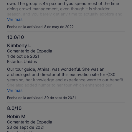
own. The group is 45 pax and you spend most of the time
doing crowd management, even though it is shoulder
season, and you barely get any time to actually explore and
enjoy the fantastic ruins. Read up in advance, bring a
Ver más
description you can download online, and enjoy your time
Fecha de la actividad: 8 de may de 2022
avoiding the crowds.
10.0/10
10.0
Kimberly L
sobre
Comentario de Expedia
10
1 de oct de 2021
Estados Unidos
Our tour guide, Athina, was wonderful. She was an
archeologist and director of this excavation site for @30
years so, her knowledge and experience were to our benefit.
She also added humor to her tour which enhanced our
overall visit! Thank you!
Ver más
Fecha de la actividad: 30 de sept de 2021
8.0/10
8.0
Robin M
sobre
Comentario de Expedia
10
23 de sept de 2021