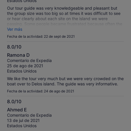
Estados Unidos
Our tour guide was very knowledgeable and pleasant but
the group size was too big so at times it was difficult to see
or hear clearly about each site on the island we were
passing. Some people became frustrated because often the
her voice on the headset was difficult to understand and
Ver más
would fade in and out when we were in areas with walls.
Fecha de la actividad: 22 de sept de 2021
8.0/10
8.0
Ramona D
sobre
Comentario de Expedia
10
25 de ago de 2021
Estados Unidos
We like the tour very much but we were very crowded on the
boat over to Delos island. The guide was very informative.
Fecha de la actividad: 24 de ago de 2021
8.0/10
8.0
Ahmed E
sobre
Comentario de Expedia
10
13 de jul de 2021
Estados Unidos