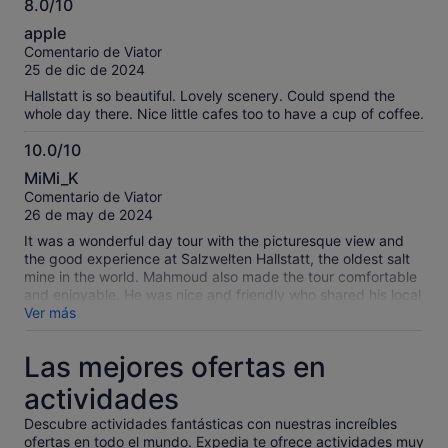
8.0/10
8.0
apple
sobre
Comentario de Viator
10
25 de dic de 2024
Hallstatt is so beautiful. Lovely scenery. Could spend the
whole day there. Nice little cafes too to have a cup of coffee.
10.0/10
10.0
MiMi_K
sobre
Comentario de Viator
10
26 de may de 2024
It was a wonderful day tour with the picturesque view and
the good experience at Salzwelten Hallstatt, the oldest salt
mine in the world. Mahmoud also made the tour comfortable
and enjoyable. He was nice and friendly who shared his local
knowledge.
Ver más
Las mejores ofertas en
actividades
Descubre actividades fantásticas con nuestras increíbles
ofertas en todo el mundo. Expedia te ofrece actividades muy