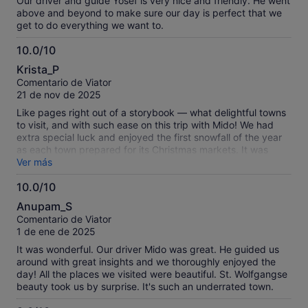
Our driver and guide Yosef is very nice and friendly. He went
above and beyond to make sure our day is perfect that we
get to do everything we want to.
10.0/10
10.0
Krista_P
sobre
Comentario de Viator
10
21 de nov de 2025
Like pages right out of a storybook — what delightful towns
to visit, and with such ease on this trip with Mido! We had
extra special luck and enjoyed the first snowfall of the year
as each town prepared for its Christmas markets. It was
magical!
Ver más
10.0/10
10.0
Anupam_S
sobre
Comentario de Viator
10
1 de ene de 2025
It was wonderful. Our driver Mido was great. He guided us
around with great insights and we thoroughly enjoyed the
day! All the places we visited were beautiful. St. Wolfgangse
beauty took us by surprise. It's such an underrated town.