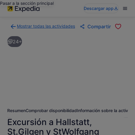
Pasar a la sección principal
Descargar app
Mostrar todas las actividades
Compartir
Volver
a
24+
la
página
con
los
resultados
de
actividades
Resumen
Comprobar disponibilidad
Información sobre la activida
Excursión a Hallstatt,
St.Gilgen y StWolfgang