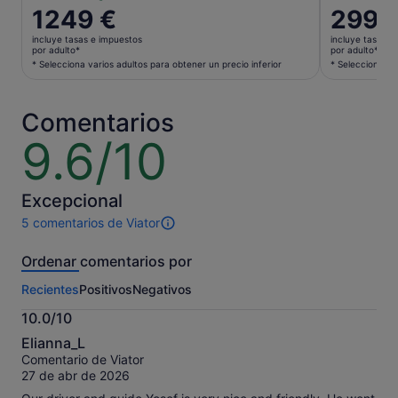
El
1249 €
El
2990
precio
precio
incluye tasas e impuestos
incluye tasas e
es
es
por adulto*
por adulto*
de
de
* Selecciona varios adultos para obtener un precio inferior
* Selecciona va
1249 €
2990 €
por
por
Comentarios
adulto*
adulto*
* Selecciona
* Selecci
9.6/10
9.6
varios
varios
sobre
adultos
adultos
10
para
para
Excepcional
obtener
obtener
5 comentarios de Viator
un
un
5 comentarios
precio
precio
de
Ordenar comentarios por
inferior
inferior
esta
actividad.
Recientes
Positivos
Negativos
Más
información
10.0/10
sobre
10.0
nuestros
Elianna_L
sobre
comentarios
Comentario de Viator
10
contrastados.
27 de abr de 2026