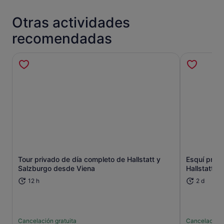
Otras actividades
recomendadas
Tour privado de día completo de Hallstatt y
Esquí priva
Se abre en una pestaña nueva
Salzburgo desde Viena
Hallstatt d
12 h
2 d
Cancelación gratuita
Cancelación 