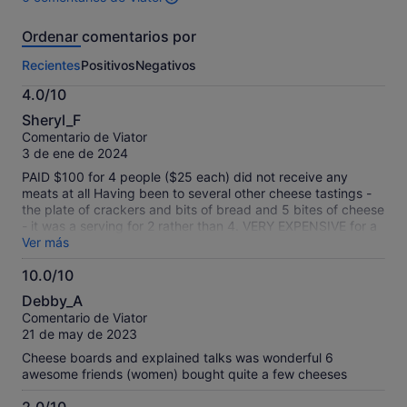
6 comentarios
obtener
de
un
Ordenar comentarios por
esta
precio
actividad.
inferior
Recientes
Positivos
Negativos
Más
información
4.0/10
sobre
4.0
nuestros
Sheryl_F
sobre
comentarios
Comentario de Viator
10
contrastados.
3 de ene de 2024
PAID $100 for 4 people ($25 each) did not receive any
meats at all Having been to several other cheese tastings -
the plate of crackers and bits of bread and 5 bites of cheese
- it was a serving for 2 rather than 4. VERY EXPENSIVE for a
very tiny cheese plate with no meat
Ver más
10.0/10
10.0
Debby_A
sobre
Comentario de Viator
10
21 de may de 2023
Cheese boards and explained talks was wonderful 6
awesome friends (women) bought quite a few cheeses