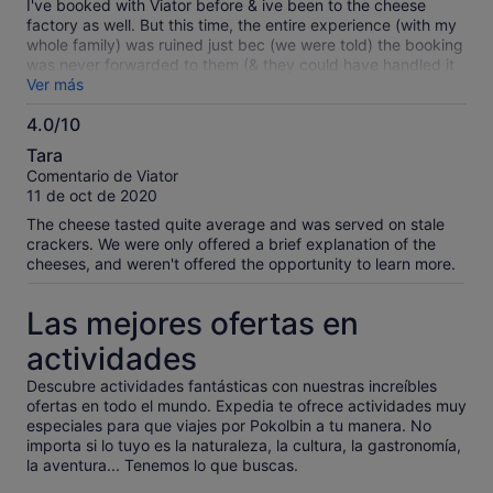
I've booked with Viator before & ive been to the cheese
factory as well. But this time, the entire experience (with my
whole family) was ruined just bec (we were told) the booking
was never forwarded to them (& they could have handled it
better too)... what's worse, I've booked 4 adults & 2 kids, not
Ver más
realising I was only charged 4 & so they prepared only 4 for
4.0/10
6 people! What a terrible experience for the kids :(
4.0
Tara
sobre
Comentario de Viator
10
11 de oct de 2020
The cheese tasted quite average and was served on stale
crackers. We were only offered a brief explanation of the
cheeses, and weren't offered the opportunity to learn more.
Las mejores ofertas en
actividades
Descubre actividades fantásticas con nuestras increíbles
ofertas en todo el mundo. Expedia te ofrece actividades muy
especiales para que viajes por Pokolbin a tu manera. No
importa si lo tuyo es la naturaleza, la cultura, la gastronomía,
la aventura... Tenemos lo que buscas.