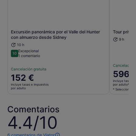
Excursión panorámica por el Valle del Hunter
Tour privad
Se abre en una pestaña nueva
con almuerzo desde Sidney
9 h
10 h
Excepcional
10
10 sobre 10
1 comentario
Cancelación 
Cancelación gratuita
El
596 
El
152 €
precio
precio
incluye tasas e
es
incluye tasas e impuestos
por adulto*
es
por adulto
de
* Selecciona va
de
596 €
152 €
por
por
Comentarios
adulto*
adulto
* Selecci
4.4/10
4.4
varios
sobre
adultos
10
para
6 comentarios de Viator