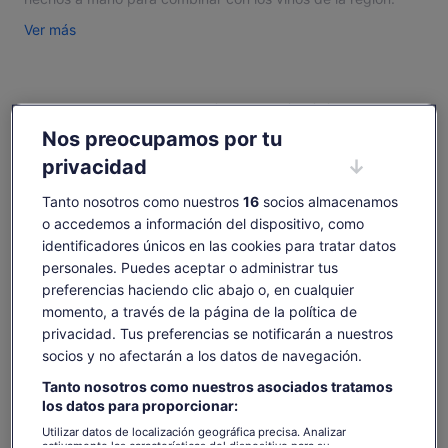
Fundada en 1995, compartimos nuestro amor por la
Ver más
quesería, los excelentes platos y vinos con nuestra
experiencia de cata personalizada para viajeros individuales
y grupales.
Comprobar disponibilidad
Una visita realmente mostrará al viajero amante de la comida
la maravillosa recompensa de la comida artesanal del Valle
Nos preocupamos por tu
Fechas
del Cazador.
privacidad
lun, 10 ago - lun, 24 ago
Tanto nosotros como nuestros
16
socios almacenamos
Número de personas
o accedemos a información del dispositivo, como
1 adulto
identificadores únicos en las cookies para tratar datos
personales. Puedes aceptar o administrar tus
lun., 10 ago.
mar., 11 ago.
mié., 12 ago.
jue., 13 ago.
vie., 
preferencias haciendo clic abajo o, en cualquier
24 €
24 €
24 €
24 €
2
momento, a través de la página de la política de
privacidad. Tus preferencias se notificarán a nuestros
Es posible que el contenido de esta página se haya
socios y no afectarán a los datos de navegación.
traducido automáticamente.
El
24 €
Tanto nosotros como nuestros asociados tratamos
Ver texto original (inglés)
Ver entradas
precio
incluye tasas e impuestos
los datos para proporcionar:
Se
Opinar sobre esta traducción
es
por adulto
abre
de
Utilizar datos de localización geográfica precisa. Analizar
en
activamente las características del dispositivo para su