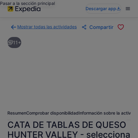
Pasar a la sección principal
Descargar app
Mostrar todas las actividades
Compartir
Volver
a
11+
la
página
con
los
resultados
de
actividades
Resumen
Comprobar disponibilidad
Información sobre la activida
CATA DE TABLAS DE QUESO
HUNTER VALLEY - selecciona