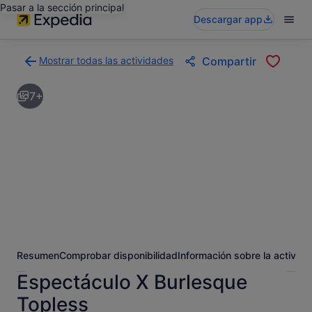
Pasar a la sección principal
Descargar app
Mostrar todas las actividades
Compartir
Volver
a
7+
la
página
con
los
resultados
de
actividades
Resumen
Comprobar disponibilidad
Información sobre la activida
Espectáculo X Burlesque
Topless