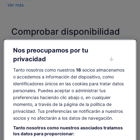
Ver más
Comprobar disponibilidad
Cambiar fechas
Cambiar
Nos preocupamos por tu
fechas
dom., 9 ago.
lun., 10 ago.
mar., 11 ago.
mié., 12 ago.
jue., 
privacidad
-
86 €
86 €
86 €
8
Tanto nosotros como nuestros
16
socios almacenamos
Es posible que el contenido de esta página se haya
o accedemos a información del dispositivo, como
traducido automáticamente.
identificadores únicos en las cookies para tratar datos
El
86 €
Ver texto original (inglés)
Ver entradas
precio
personales. Puedes aceptar o administrar tus
incluye tasas e impuestos
Se
Opinar sobre esta traducción
es
preferencias haciendo clic abajo o, en cualquier
por viajero
abre
de
momento, a través de la página de la política de
en
Qué incluye y qué no
86 €
privacidad. Tus preferencias se notificarán a nuestros
una
por
pestaña
socios y no afectarán a los datos de navegación.
viajero
nueva
Entrada a X Burlesque en el Flamingo Las Vegas
Tanto nosotros como nuestros asociados tratamos
Los mejores asientos disponibles en la sección
los datos para proporcionar:
elegida.