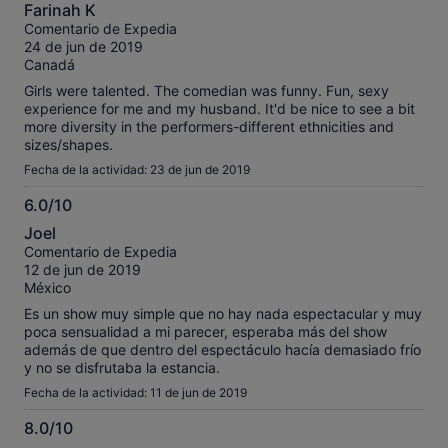
10.0
Farinah K
sobre
Comentario de Expedia
10
24 de jun de 2019
Canadá
Girls were talented. The comedian was funny. Fun, sexy
experience for me and my husband. It'd be nice to see a bit
more diversity in the performers-different ethnicities and
sizes/shapes.
Fecha de la actividad: 23 de jun de 2019
6.0/10
6.0
Joel
sobre
Comentario de Expedia
10
12 de jun de 2019
México
Es un show muy simple que no hay nada espectacular y muy
poca sensualidad a mi parecer, esperaba más del show
además de que dentro del espectáculo hacía demasiado frío
y no se disfrutaba la estancia.
Fecha de la actividad: 11 de jun de 2019
8.0/10
8.0