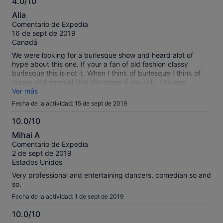
4.0/10
4.0
Alia
sobre
Comentario de Expedia
10
16 de sept de 2019
Canadá
We were looking for a burlesque show and heard alot of
hype about this one. If your a fan of old fashion classy
burlesque this is not it. When I think of burlesque I think of
classy and sensual Dita Von tease if you will.. this was
nothing more then an overpriced strip show. Paid extra for
Ver más
VIP which really didn't mean anything...favourite part about it
Fecha de la actividad: 15 de sept de 2019
was the comedian that came out during the intermission! She
was fantastic. All in all we snuck out early....wouldnt
10.0/10
recommend but thats just me. Like I said, I was looking old
10.0
Mihai A
fashion classy burlesque not a strip club.
sobre
Comentario de Expedia
10
2 de sept de 2019
Estados Unidos
Very professional and entertaining dancers, comedian so and
so.
Fecha de la actividad: 1 de sept de 2019
10.0/10