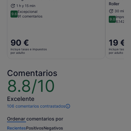
Se abre en una pestaña nueva
Roller
1 h y 15 min
30 min
Excepcional
9.6
9.6 sobre 10
91 comentarios
Impresio
9.0
9.0 sobre 
6.142 co
El
90 €
El
19 €
precio
precio
incluye tasas e impuestos
incluye tasas e
es
es
por adulto
por adulto
de
de
90 €
19 €
por
por
Comentarios
adulto
adulto
8.8/10
8.8
sobre
10
Excelente
106 comentarios contrastados
106 comentarios
de
Ordenar comentarios por
esta
actividad.
Recientes
Positivos
Negativos
Más