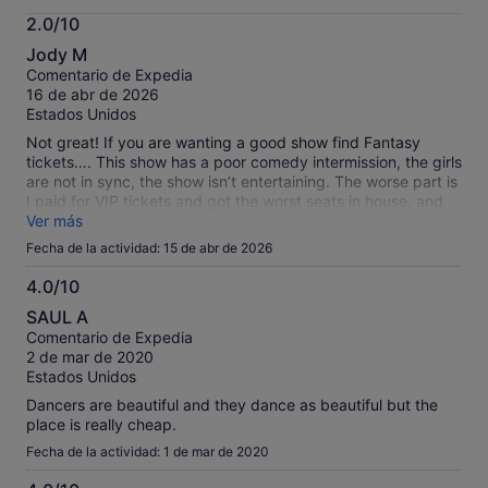
información
2.0/10
sobre
2.0
nuestros
Jody M
sobre
comentarios
Comentario de Expedia
10
contrastados.
16 de abr de 2026
Estados Unidos
Not great! If you are wanting a good show find Fantasy
tickets…. This show has a poor comedy intermission, the girls
are not in sync, the show isn’t entertaining. The worse part is
I paid for VIP tickets and got the worst seats in house, and
when I tried to talk with a employee about better seats
Ver más
because I pad for VIP- I meet two of the most rude people
Fecha de la actividad: 15 de abr de 2026
on Las Vegas strip…. Because of all this I will not be looking
for any other Ceaser X shows I’ll just go back to Fantasy with
4.0/10
MGM 100 times.
4.0
SAUL A
sobre
Comentario de Expedia
10
2 de mar de 2020
Estados Unidos
Dancers are beautiful and they dance as beautiful but the
place is really cheap.
Fecha de la actividad: 1 de mar de 2020