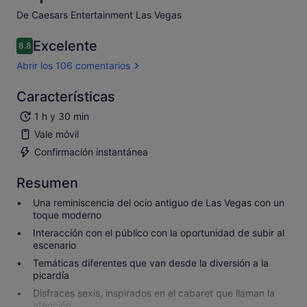
De Caesars Entertainment Las Vegas
Excelente
8.8
8.8 sobre 10
Abrir los 106 comentarios
Características
1 h y 30 min
Vale móvil
Confirmación instantánea
Resumen
Una reminiscencia del ocio antiguo de Las Vegas con un
toque moderno
Interacción con el público con la oportunidad de subir al
escenario
Temáticas diferentes que van desde la diversión a la
picardía
Disfraces sexis, inspirados en el cabaret que llaman la
atención