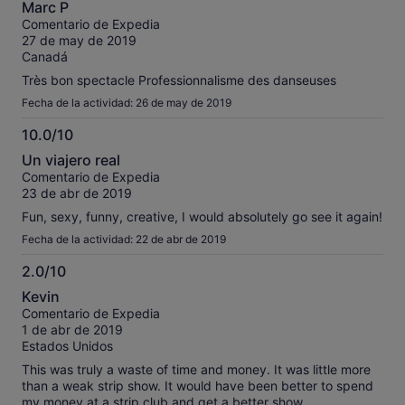
Marc P
sobre
Comentario de Expedia
10
27 de may de 2019
Canadá
Très bon spectacle Professionnalisme des danseuses
Fecha de la actividad: 26 de may de 2019
10.0/10
10.0
Un viajero real
sobre
Comentario de Expedia
10
23 de abr de 2019
Fun, sexy, funny, creative, I would absolutely go see it again!
Fecha de la actividad: 22 de abr de 2019
2.0/10
2.0
Kevin
sobre
Comentario de Expedia
10
1 de abr de 2019
Estados Unidos
This was truly a waste of time and money. It was little more
than a weak strip show. It would have been better to spend
my money at a strip club and get a better show.