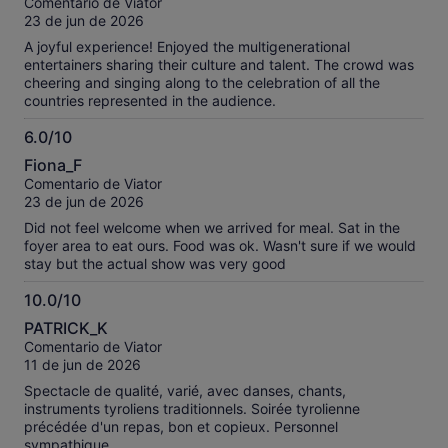
Comentario de Viator
10
23 de jun de 2026
A joyful experience! Enjoyed the multigenerational
entertainers sharing their culture and talent. The crowd was
cheering and singing along to the celebration of all the
countries represented in the audience.
6.0/10
6.0
Fiona_F
sobre
Comentario de Viator
10
23 de jun de 2026
Did not feel welcome when we arrived for meal. Sat in the
foyer area to eat ours. Food was ok. Wasn't sure if we would
stay but the actual show was very good
10.0/10
10.0
PATRICK_K
sobre
Comentario de Viator
10
11 de jun de 2026
Spectacle de qualité, varié, avec danses, chants,
instruments tyroliens traditionnels. Soirée tyrolienne
précédée d'un repas, bon et copieux. Personnel
sympathique