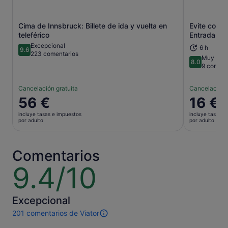
Cima de Innsbruck: Billete de ida y vuelta en
Evite colas
Se abre en una pestaña nueva
teleférico
Entrada Tic
Excepcional
6 h
9.6
9.6 sobre 10
223 comentarios
Muy bien
8.0
8.0 sobre 
9 coment
Cancelación gratuita
Cancelación 
El
56 €
El
16 €
precio
precio
incluye tasas e impuestos
incluye tasas e
es
es
por adulto
por adulto
de
de
56 €
16 €
por
por
Comentarios
adulto
adulto
9.4/10
9.4
sobre
10
Excepcional
201 comentarios de Viator
201 comentarios
de