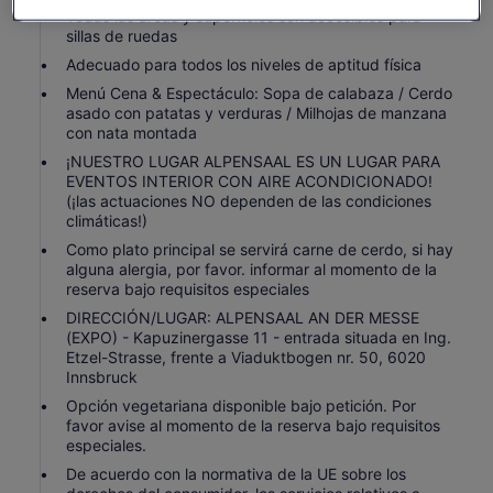
Todas las áreas y superficies son accesibles para
sillas de ruedas
Adecuado para todos los niveles de aptitud física
Menú Cena & Espectáculo: Sopa de calabaza / Cerdo
asado con patatas y verduras / Milhojas de manzana
con nata montada
¡NUESTRO LUGAR ALPENSAAL ES UN LUGAR PARA
EVENTOS INTERIOR CON AIRE ACONDICIONADO!
(¡las actuaciones NO dependen de las condiciones
climáticas!)
Como plato principal se servirá carne de cerdo, si hay
alguna alergia, por favor. informar al momento de la
reserva bajo requisitos especiales
DIRECCIÓN/LUGAR: ALPENSAAL AN DER MESSE
(EXPO) - Kapuzinergasse 11 - entrada situada en Ing.
Etzel-Strasse, frente a Viaduktbogen nr. 50, 6020
Innsbruck
Opción vegetariana disponible bajo petición. Por
favor avise al momento de la reserva bajo requisitos
especiales.
De acuerdo con la normativa de la UE sobre los