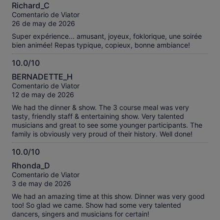
10.0
Richard_C
sobre
Comentario de Viator
10
26 de may de 2026
Super expérience... amusant, joyeux, foklorique, une soirée
bien animée! Repas typique, copieux, bonne ambiance!
10.0/10
10.0
BERNADETTE_H
sobre
Comentario de Viator
10
12 de may de 2026
We had the dinner & show. The 3 course meal was very
tasty, friendly staff & entertaining show. Very talented
musicians and great to see some younger participants. The
family is obviously very proud of their history. Well done!
10.0/10
10.0
Rhonda_D
sobre
Comentario de Viator
10
3 de may de 2026
We had an amazing time at this show. Dinner was very good
too! So glad we came. Show had some very talented
dancers, singers and musicians for certain!