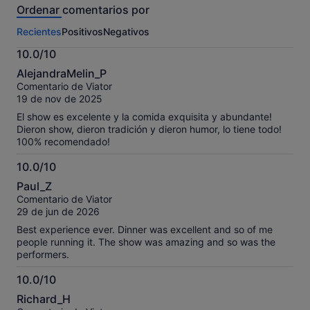
Ordenar comentarios por
esta
actividad.
Recientes
Positivos
Negativos
Más
información
10.0/10
sobre
10.0
nuestros
AlejandraMelin_P
sobre
comentarios
Comentario de Viator
10
contrastados.
19 de nov de 2025
El show es excelente y la comida exquisita y abundante!
Dieron show, dieron tradición y dieron humor, lo tiene todo!
100% recomendado!
10.0/10
10.0
Paul_Z
sobre
Comentario de Viator
10
29 de jun de 2026
Best experience ever. Dinner was excellent and so of me
people running it. The show was amazing and so was the
performers.
10.0/10
10.0
Richard_H
sobre