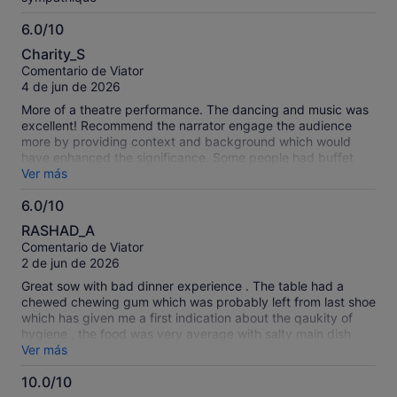
6.0/10
6.0
Charity_S
sobre
Comentario de Viator
10
4 de jun de 2026
More of a theatre performance. The dancing and music was
excellent! Recommend the narrator engage the audience
more by providing context and background which would
have enhanced the significance. Some people had buffet
dinner and some didn’t- it was quite noisy with kitchen. Wish
Ver más
the narrator engaged the group more. Felt a bit corralled in.
6.0/10
Great concept but you need an engaging narrator! Not sorry
6.0
we attended for the experience but wanted more from it.
RASHAD_A
Unfortunately we left early.
sobre
Comentario de Viator
10
2 de jun de 2026
Great sow with bad dinner experience . The table had a
chewed chewing gum which was probably left from last shoe
which has given me a first indication about the qaukity of
hygiene , the food was very average with salty main dish
served . The staff tried their best to facilitate the huge
Ver más
amount of crowds coming to show and I felt that they were
10.0/10
overwhelmed.