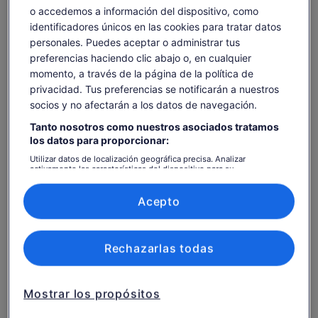
pestaña
o accedemos a información del dispositivo, como
adulto
nueva
Programa de espectáculo de 90 minutos que incluye
identificadores únicos en las cookies para tratar datos
1 bebida
personales. Puedes aceptar o administrar tus
Cena de 3 platos (SOLO si se selecciona una opción
preferencias haciendo clic abajo o, en cualquier
de comida)
momento, a través de la página de la política de
Alimentos y bebidas adicionales, a menos que se
privacidad. Tus preferencias se notificarán a nuestros
especifique
socios y no afectarán a los datos de navegación.
Transferencias
Tanto nosotros como nuestros asociados tratamos
los datos para proporcionar:
Información útil antes de
Utilizar datos de localización geográfica precisa. Analizar
reservar
activamente las características del dispositivo para su
identificación. Almacenar la información en un dispositivo y/o
acceder a ella. Publicidad y contenido personalizados, medición de
Accesible para silla de ruedas
publicidad y contenido, investigación de audiencia y desarrollo de
Acepto
servicios.
Los bebés y los niños pequeños pueden ir en un
Lista de asociados (proveedores)
cochecito o en una silla de paseo
Rechazarlas todas
Se admiten animales de asistencia
Hay opciones de transporte público disponibles en
las cercanías
Mostrar los propósitos
Las opciones de transporte son accesibles para sillas
de ruedas