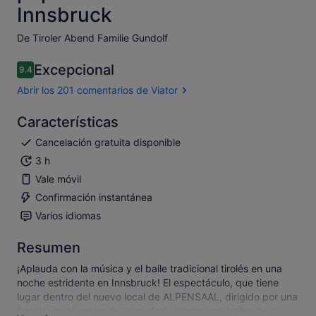
Innsbruck
De Tiroler Abend Familie Gundolf
Excepcional
9.4
9.4 sobre 10
Abrir los 201 comentarios de Viator
Características
Cancelación gratuita disponible
3 h
Vale móvil
Confirmación instantánea
Varios idiomas
Resumen
¡Aplauda con la música y el baile tradicional tirolés en una
noche estridente en Innsbruck! El espectáculo, que tiene
lugar dentro del nuevo local de ALPENSAAL, dirigido por una
familia, en el centro de la ciudad, cuenta con bailes de la