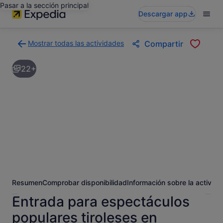
Pasar a la sección principal
Descargar app
Mostrar todas las actividades
Compartir
Volver
a
22+
la
página
con
los
resultados
de
actividades
Resumen
Comprobar disponibilidad
Información sobre la activida
Entrada para espectáculos
populares tiroleses en