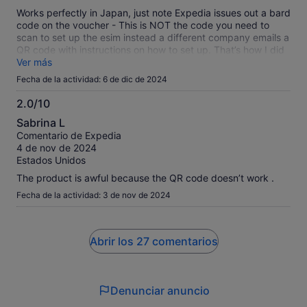
Works perfectly in Japan, just note Expedia issues out a bard
code on the voucher - This is NOT the code you need to
scan to set up the esim instead a different company emails a
QR code with instructions on how to set up. That’s how I did
mine on my iPhone 13
Ver más
Fecha de la actividad: 6 de dic de 2024
2.0/10
2.0
Sabrina L
sobre
Comentario de Expedia
10
4 de nov de 2024
Estados Unidos
The product is awful because the QR code doesn’t work .
Fecha de la actividad: 3 de nov de 2024
Abrir los 27 comentarios
Denunciar anuncio