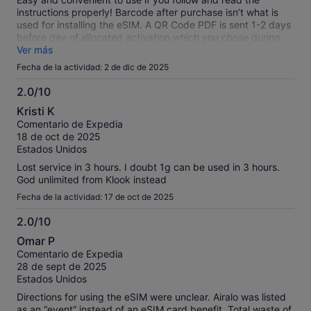
instructions properly! Barcode after purchase isn’t what is
used for installing the eSIM. A QR Code PDF is sent 1-2 days
before day of allocated activation which you chose during
purchase. Install the eSIM via the QR Code before you leave
Ver más
for Japan, then activate once you’re in Japan - which starts
Fecha de la actividad: 2 de dic de 2025
the day-plan you chose.
2.0/10
2.0
Kristi K
sobre
Comentario de Expedia
10
18 de oct de 2025
Estados Unidos
Lost service in 3 hours. I doubt 1g can be used in 3 hours.
God unlimited from Klook instead
Fecha de la actividad: 17 de oct de 2025
2.0/10
2.0
Omar P
sobre
Comentario de Expedia
10
28 de sept de 2025
Estados Unidos
Directions for using the eSIM were unclear. Airalo was listed
as an “event” instead of an eSIM card benefit. Total waste of