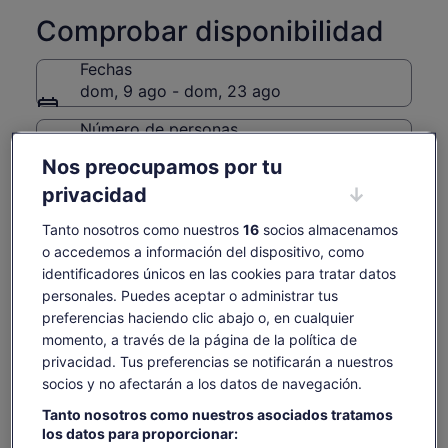
Comprobar disponibilidad
Fechas
dom, 9 ago - dom, 23 ago
Número de personas
1 viajero
Nos preocupamos por tu
privacidad
mié., 12 ago.
jue., 13 ago.
vie., 14 ago.
sáb., 15 ago.
dom., 16 ago.
-
-
3 €
3 €
3 €
Tanto nosotros como nuestros
16
socios almacenamos
o accedemos a información del dispositivo, como
Es posible que el contenido de esta página se haya
identificadores únicos en las cookies para tratar datos
traducido automáticamente.
El
3 €
personales. Puedes aceptar o administrar tus
Ver texto original (inglés)
Ver entradas
precio
preferencias haciendo clic abajo o, en cualquier
incluye tasas e impuestos
Se
Opinar sobre esta traducción
es
por viajero
momento, a través de la página de la política de
abre
de
en
privacidad. Tus preferencias se notificarán a nuestros
Qué incluye y qué no
3 €
una
socios y no afectarán a los datos de navegación.
por
pestaña
viajero
nueva
Tanto nosotros como nuestros asociados tratamos
Según la opción que selecciones
los datos para proporcionar: