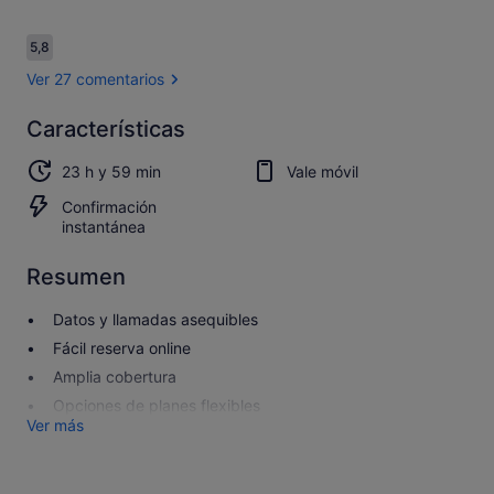
Comentarios
5,8
5,8 de 10
Ver 27 comentarios
Características
5.8
5.8 sobre 10
Abrir los
23 h y 59 min
Vale móvil
27 comentarios
Confirmación
instantánea
Resumen
Datos y llamadas asequibles
Fácil reserva online
Amplia cobertura
Opciones de planes flexibles
Ver más