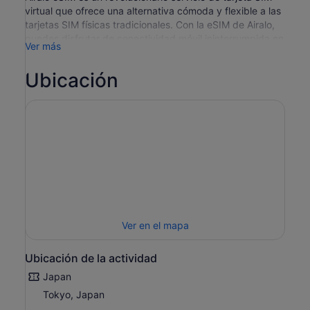
virtual que ofrece una alternativa cómoda y flexible a las
tarjetas SIM físicas tradicionales. Con la eSIM de Airalo,
puedes disfrutar de conectividad móvil ininterrumpida en
Ver más
todo el mundo sin necesidad de cambiar o insertar
tarjetas SIM físicas en tu dispositivo. Una de las
Ubicación
características clave de la eSIM de Airalo es su cobertura
mundial. Proporciona acceso a una amplia red de perfiles
eSIM de numerosos operadores de telefonía móvil de
todo el mundo, lo que te permite conectarte a redes
locales de más de 190 países y regiones. Esto significa
que, tanto si viajas por negocios como por placer,
puedes acceder fácilmente a servicios fiables de datos
móviles, voz y mensajería sin la molestia de comprar una
tarjeta SIM local o incurrir en exorbitantes gastos de
itinerancia.
Ver en el mapa
Ubicación de la actividad
Japan
Tokyo, Japan