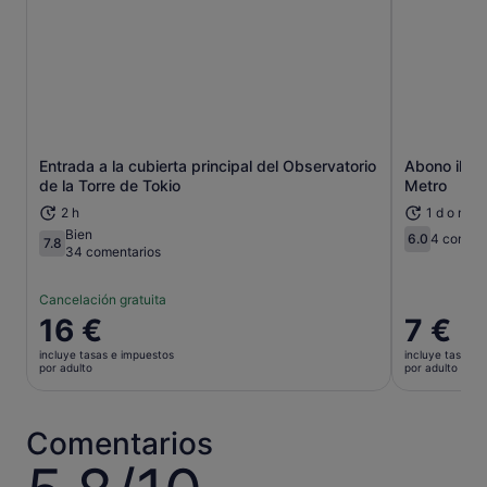
Entrada a la cubierta principal del Observatorio
Abono ilimi
Se abre en una pestaña nueva
de la Torre de Tokio
Metro
2 h
1 d o más
Bien
6.0
4 coment
7.8
6.0 sobre 
7.8 sobre 10
34 comentarios
Cancelación gratuita
El
16 €
El
7 €
precio
precio
incluye tasas e impuestos
incluye tasas e
es
es
por adulto
por adulto
de
de
16 €
7 €
por
por
Comentarios
adulto
adulto
5.8