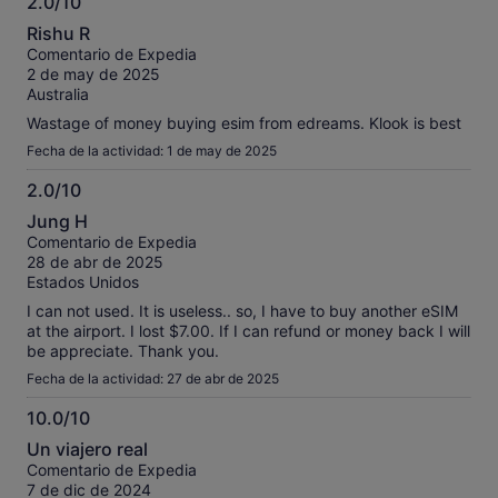
2.0/10
2.0
Rishu R
sobre
Comentario de Expedia
10
2 de may de 2025
Australia
Wastage of money buying esim from edreams. Klook is best
Fecha de la actividad: 1 de may de 2025
2.0/10
2.0
Jung H
sobre
Comentario de Expedia
10
28 de abr de 2025
Estados Unidos
I can not used. It is useless.. so, I have to buy another eSIM
at the airport. I lost $7.00. If I can refund or money back I will
be appreciate. Thank you.
Fecha de la actividad: 27 de abr de 2025
10.0/10
10.0
Un viajero real
sobre
Comentario de Expedia
10
7 de dic de 2024