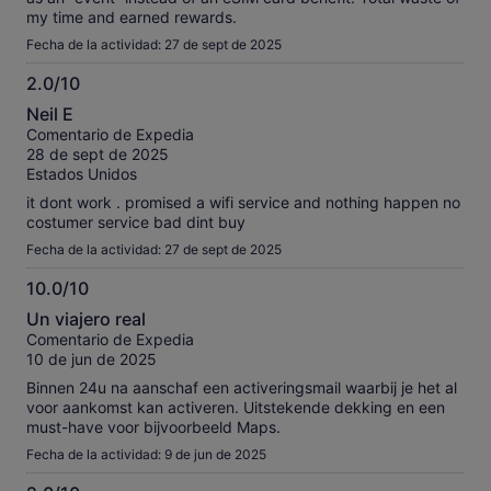
my time and earned rewards.
Fecha de la actividad: 27 de sept de 2025
2.0/10
2.0
Neil E
sobre
Comentario de Expedia
10
28 de sept de 2025
Estados Unidos
it dont work . promised a wifi service and nothing happen no
costumer service bad dint buy
Fecha de la actividad: 27 de sept de 2025
10.0/10
10.0
Un viajero real
sobre
Comentario de Expedia
10
10 de jun de 2025
Binnen 24u na aanschaf een activeringsmail waarbij je het al
voor aankomst kan activeren. Uitstekende dekking en een
must-have voor bijvoorbeeld Maps.
Fecha de la actividad: 9 de jun de 2025