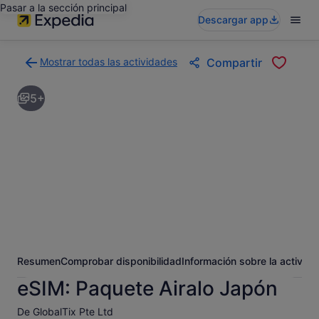
Pasar a la sección principal
Descargar app
Mostrar todas las actividades
Compartir
Volver
a
5+
la
página
con
los
resultados
de
actividades
Resumen
Comprobar disponibilidad
Información sobre la activida
eSIM: Paquete Airalo Japón
De GlobalTix Pte Ltd