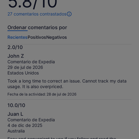
5.8/10
sobre
10
27 comentarios contrastados
27 comentarios
de
Ordenar comentarios por
esta
actividad.
Recientes
Positivos
Negativos
Más
información
2.0/10
sobre
2.0
nuestros
John Z
sobre
comentarios
Comentario de Expedia
10
contrastados.
29 de jul de 2026
Estados Unidos
Took a long time to correct an issue. Cannot track my data
usage. It is also overpriced.
Fecha de la actividad: 28 de jul de 2026
10.0/10
10.0
Juan L
sobre
Comentario de Expedia
10
4 de dic de 2025
Australia
Easy and convenient to use if you follow and read the