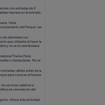
clientes con entradas de 2
alidez impresa en la entrada;
aría. Visita
ncionamiento del Parque. Las
to de identidad con
to que utilizaste al hacer la
tirá y no se te reembolsará
rnational Theme Parks
guradas o manipuladas. No se
 entradas válidas antes de la
Parque para conocer el horario
os servicios relativos a
olítica de cancelación del
gocio, ofrece esta actividad.