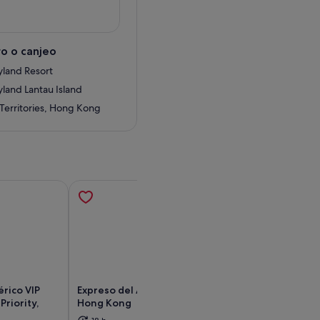
 de diferentes ofertas de
 y Amigos Disney! Completa el
o o canjeo
frutar de diversos privilegios
land Resort
land Lantau Island
erritories, Hong Kong
érico VIP
Expreso del Aeropuerto de
eSIM: Paquete Ai
Priority,
Hong Kong
Sim