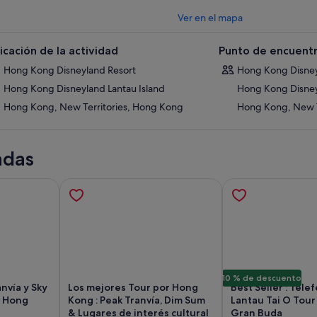
agnífico Castillo de los Sueños Mágicos reimaginado es el telón de fondo
Ver en el mapa
etenimiento en directo a lo largo del año.
fruta sin parar de la diversión Disney con todas tus atracciones favoritas
icación de la actividad
Punto de encuentr
e mágico con estancias en los hoteles temáticos Disney del Resort para dis
Hong Kong Disneyland Resort
Hong Kong Disney
tividades recreativas personalizadas.
Hong Kong Disneyland Lantau Island
Hong Kong Disney
Hong Kong, New Territories, Hong Kong
Hong Kong, New T
adas
10 % de descuento
nvía y Sky
Los mejores Tour por Hong
Best Seller : Telef
| Hong
Kong : Peak Tranvía, Dim Sum
Lantau Tai O Tour 
& Lugares de interés cultural
Gran Buda