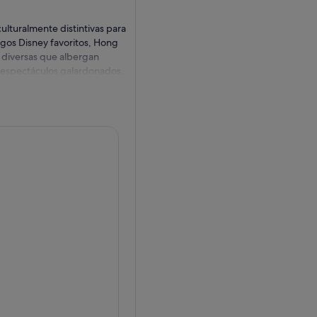
ulturalmente distintivas para
igos Disney favoritos, Hong
s diversas que albergan
y espectáculos galardonados.
la historia de Hong Kong
stán deseando cantar, bailar
 Nighttime Spectacular, un
0 Amigos Disney que derriten
f Frozen
las queridas películas de
plorar el reino de Arendelle,
o paisaje de Arendelle, y el
cina, hazte con recuerdos
s encantadoras. Haz nuevos
e aparecer para hacer
ciudadanos de Arendelle.