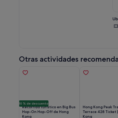
El m
entr
¡Dis
Ub
viaj
y ac
Otras actividades recomend
10 % de descuento
Recorrido turístico en Big Bus
Hong Kong Peak Tra
Hop-On Hop-Off de Hong
Terrace 428 Ticket 
Kong
Kong