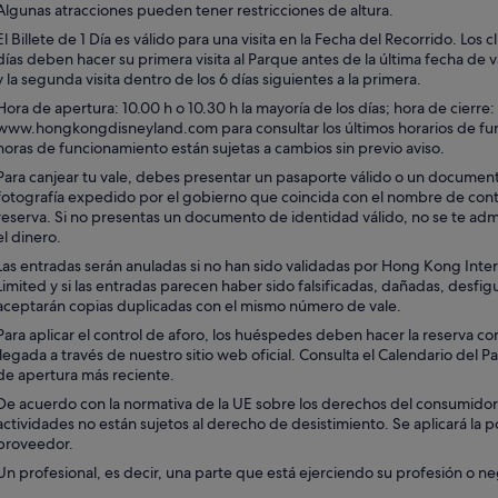
Algunas atracciones pueden tener restricciones de altura.
El Billete de 1 Día es válido para una visita en la Fecha del Recorrido. Los 
días deben hacer su primera visita al Parque antes de la última fecha de v
y la segunda visita dentro de los 6 días siguientes a la primera.
Hora de apertura: 10.00 h o 10.30 h la mayoría de los días; hora de cierre: v
www.hongkongdisneyland.com para consultar los últimos horarios de fu
horas de funcionamiento están sujetas a cambios sin previo aviso.
Para canjear tu vale, debes presentar un pasaporte válido o un documen
fotografía expedido por el gobierno que coincida con el nombre de contac
reserva. Si no presentas un documento de identidad válido, no se te admi
el dinero.
Las entradas serán anuladas si no han sido validadas por Hong Kong Inte
Limited y si las entradas parecen haber sido falsificadas, dañadas, desfi
aceptarán copias duplicadas con el mismo número de vale.
Para aplicar el control de aforo, los huéspedes deben hacer la reserva con
llegada a través de nuestro sitio web oficial. Consulta el Calendario del 
de apertura más reciente.
De acuerdo con la normativa de la UE sobre los derechos del consumidor, l
actividades no están sujetos al derecho de desistimiento. Se aplicará la p
proveedor.
Un profesional, es decir, una parte que está ejerciendo su profesión o ne