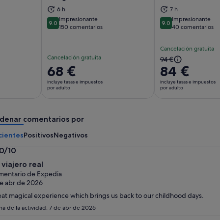
abre en una pestaña nueva
Se abre en una pestaña nueva
Se
6 h
7 h
Impresionante
Impresionante
9.0
9.0
9.0 sobre 10
9.0 sobre 10
150 comentarios
40 comentarios
Cancelación gratuita
Cancelación gratuita
El
94 €
El
68 €
84 €
precio
precio
anterior
incluye tasas e impuestos
incluye tasas e impuestos
es
por adulto
por adulto
era
de
de
68 €
94 €
denar comentarios por
por
y
adulto
el
cientes
Positivos
Negativos
actual
.0/10
es
0
de
 viajero real
bre
84 €
entario de Expedia
por
e abr de 2026
adulto
at magical experience which brings us back to our childhood days.
ha de la actividad: 7 de abr de 2026