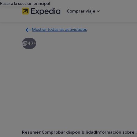
Pasar a la sección principal
Comprar viaje
Mostrar todas las actividades
Volver
a
47+
la
página
con
los
resultados
de
actividades
Resumen
Comprobar disponibilidad
Información sobre l