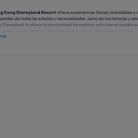
g Kong Disneyland Resort
ofrece experiencias Disney inolvidables y c
pedes de todas las edades y nacionalidades. Lleno de tus historias y am
 Disneyland te ofrece la oportunidad de explorar ocho tierras temática
cciones únicas como Iron Man Experience, Mystic Manor, Grizzly Gulch 
más
cate a la Magia Disney del Día a la Noche
ete con magia en el “Friendtastic!” ¡Desfile! El mayor desfile diurno de 
eyland, con 11 carrozas y 11 grupos de queridos Amigos de Disney, que e
unirse contigo. Emprende un maravilloso viaje por la vida en Momentous
ctáculo multisensorial con cerca de 40 momentos entrañables y casi 15
zones, calientan sonrisas y reavivan recuerdos entrañables.
primera y mayor tierra temática de “Frozen” del mundo, World o
 primera vez en la eternidad”, ¡sumérgete de lleno en el épico mundo de 
zen”, que cobra vida ante tus propios ojos! Se invita a los huéspedes a ex
e un mágico paseo musical en barco hasta un zoom a través del pintoresc
ndite oculto en el bosque de Anna y Elsa. Deléitate con una deliciosa co
os y profundiza en la historia de “Frozen” con atracciones y experiencia
os con Olaf, el querido embajador muñeco de nieve de Arendelle, pued
os amigos en el Bosque de Arendelle, acompañado por los acogedores 
tillo de los Sueños Mágicos