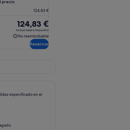
l precio
124,83 €
El
124,83 €
precio
incluye tasas e impuestos
es
No reembolsable
No
de
Reservar
reembolsable
124,83 €
idez especificado en el
pagado.