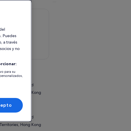
del
es. Puedes
, a través
 socios y no
en el mapa
rcionar:
tividad
ivo para su
 personalizados,
land Resort
land Lantau Island
erritories, Hong Kong
o o canjeo
cepto
land Resort
land Lantau Island
erritories, Hong Kong