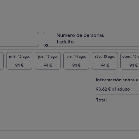
Número de personas
1 adulto
.
mié., 12 ago.
jue., 13 ago.
vie., 14 ago.
sáb., 15 ago.
dom., 16 
94 €
94 €
94 €
94 €
94 €
Información sobre e
93,62 € x 1 adulto
Total