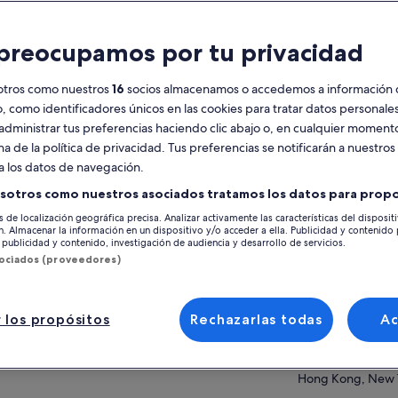
racterísticas
preocupamos por tu privacidad
Cancelación
1 d o más
gratuita disponible
otros como nuestros
16
socios almacenamos o accedemos a información 
Vale móvil
Confirmación
o, como identificadores únicos en las cookies para tratar datos personal
instantánea
administrar tus preferencias haciendo clic abajo o, en cualquier momento
na de la política de privacidad. Tus preferencias se notificarán a nuestros
esumen
Ver 
a los datos de navegación.
8 tierras temáticas llenas de historias Disney y
sotros como nuestros asociados tratamos los datos para propo
Amigos Disney
Ubicación de la ac
s de localización geográfica precisa. Analizar activamente las características del disposit
Más de 100 atracciones y ofertas de
ón. Almacenar la información en un dispositivo y/o acceder a ella. Publicidad y contenido
Hong Kong Disney
entretenimiento diurnas y nocturnas
publicidad y contenido, investigación de audiencia y desarrollo de servicios.
Hong Kong Disney
sociados (proveedores)
Eventos especiales durante todo el año y
campañas estacionales
Hong Kong, New T
Disfruta de un momento especial con tus
Punto de encuentr
Amigos Disney favoritos
 los propósitos
Rechazarlas todas
A
Hong Kong Disney
 más
Hong Kong Disney
Hong Kong, New T