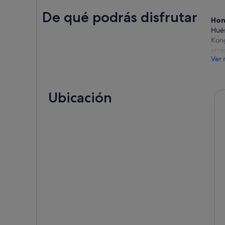
De qué podrás disfrutar
Hon
Hués
Kong
atra
Ver 
Acér
Muév
Disn
Ubicación
y re
espe
cora
La 
“Por
“Fro
desd
esco
únic
amig
nuev
Cas