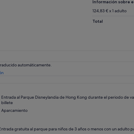
Información sobre e
124,83 € x 1 adulto
Total
 traducido automáticamente.
Se
ón
abre
en
una
pestaña
Entrada al Parque Disneylandia de Hong Kong durante el periodo de val
nueva
billete
Aparcamiento
Entrada gratuita al parque para niños de 3 años o menos con un adulto 