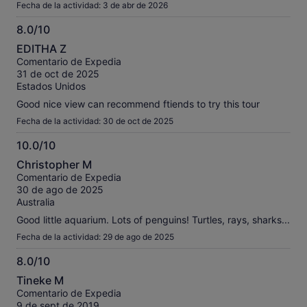
Fecha de la actividad: 3 de abr de 2026
8.0/10
8.0
EDITHA Z
sobre
Comentario de Expedia
10
31 de oct de 2025
Estados Unidos
Good nice view can recommend ftiends to try this tour
Fecha de la actividad: 30 de oct de 2025
10.0/10
10.0
Christopher M
sobre
Comentario de Expedia
10
30 de ago de 2025
Australia
Good little aquarium. Lots of penguins! Turtles, rays, sharks...
Fecha de la actividad: 29 de ago de 2025
8.0/10
8.0
Tineke M
sobre
Comentario de Expedia
10
9 de sept de 2019