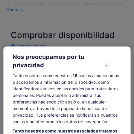
Túnel de acuario curvo submarino, primero de este tipo
Ver más
Comprobar disponibilidad
Cambiar fechas
Cambiar
fechas
Nos preocupamos por tu
jue., 6 ago.
vie., 7 ago.
sáb., 8 ago.
dom., 9 ago.
lun., 10 ago.
privacidad
-
-
24 €
24 €
20 €
Tanto nosotros como nuestros
16
socios almacenamos
Es posible que el contenido de esta página se haya
o accedemos a información del dispositivo, como
traducido automáticamente.
El
20 €
identificadores únicos en las cookies para tratar datos
Ver texto original (inglés)
Ver entradas
precio
incluye tasas e impuestos
Se
personales. Puedes aceptar o administrar tus
Opinar sobre esta traducción
es
por adulto
abre
preferencias haciendo clic abajo o, en cualquier
de
en
momento, a través de la página de la política de
20 €
una
Qué incluye y qué no
por
privacidad. Tus preferencias se notificarán a nuestros
pestaña
adulto
socios y no afectarán a los datos de navegación.
nueva
Entrada al acuario público Kelly Tarlton's Underwater
Tanto nosotros como nuestros asociados tratamos
World