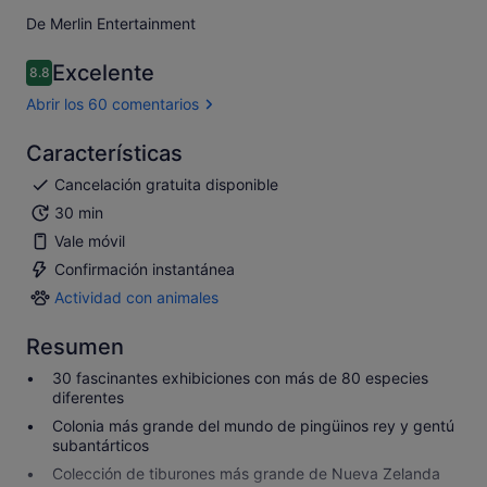
De Merlin Entertainment
Excelente
8.8
8.8 sobre 10
Abrir los 60 comentarios
Características
Cancelación gratuita disponible
30 min
Vale móvil
Confirmación instantánea
Actividad con animales
Actividad
con
Resumen
animales
30 fascinantes exhibiciones con más de 80 especies
diferentes
Colonia más grande del mundo de pingüinos rey y gentú
subantárticos
Colección de tiburones más grande de Nueva Zelanda