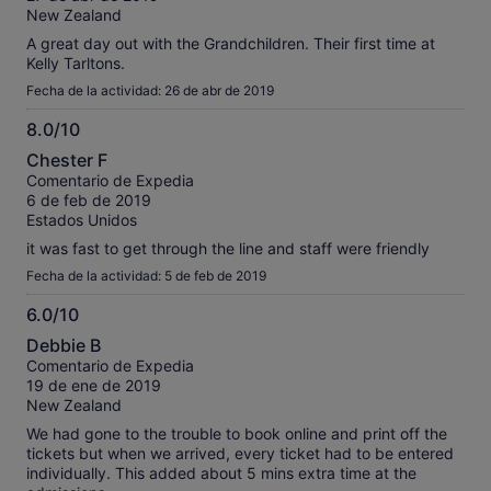
New Zealand
A great day out with the Grandchildren. Their first time at
Kelly Tarltons.
Fecha de la actividad: 26 de abr de 2019
8.0/10
8.0
Chester F
sobre
Comentario de Expedia
10
6 de feb de 2019
Estados Unidos
it was fast to get through the line and staff were friendly
Fecha de la actividad: 5 de feb de 2019
6.0/10
6.0
Debbie B
sobre
Comentario de Expedia
10
19 de ene de 2019
New Zealand
We had gone to the trouble to book online and print off the
tickets but when we arrived, every ticket had to be entered
individually. This added about 5 mins extra time at the