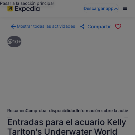
Pasar a la sección principal
Descargar app
Mostrar todas las actividades
Compartir
Volver
a
10+
la
página
con
los
resultados
de
actividades
Resumen
Comprobar disponibilidad
Información sobre la activida
Entradas para el acuario Kelly
Tarlton's Underwater World