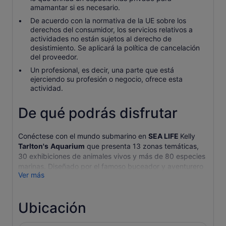
amamantar si es necesario.
De acuerdo con la normativa de la UE sobre los
derechos del consumidor, los servicios relativos a
actividades no están sujetos al derecho de
desistimiento. Se aplicará la política de cancelación
del proveedor.
Un profesional, es decir, una parte que está
ejerciendo su profesión o negocio, ofrece esta
actividad.
De qué podrás disfrutar
Conéctese con el mundo submarino en
SEA LIFE
Kelly
Tarlton's
Aquarium
que presenta 13 zonas temáticas,
30 exhibiciones de animales vivos y más de 80 especies
marinas. Diseñado por el famoso buceador y aventurero
Ver más
todoterreno Kelly Tarlton. Esta experiencia sacará a la luz
el explorador acuático que llevas dentro.
Comience su día de descubrimiento en
Scott's Hut
, una
Ubicación
réplica de la cabaña erigida en 1911 por la expedición
antártica británica en 1910-1913, dirigida por Robert