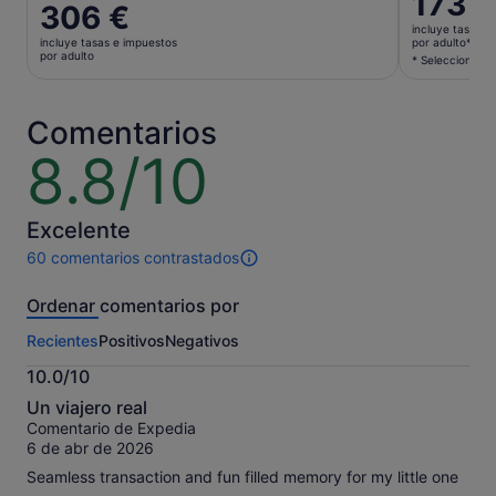
173 €
El
306 €
precio
precio
incluye tasas e
es
incluye tasas e impuestos
por adulto*
es
por adulto
de
* Selecciona va
de
173 €
306 €
por
por
Comentarios
adulto*
adulto
* Selecci
8.8/10
8.8
varios
sobre
adultos
10
para
Excelente
obtener
60 comentarios contrastados
un
60 comentarios
precio
de
Ordenar comentarios por
inferior
esta
actividad.
Recientes
Positivos
Negativos
Más
información
10.0/10
sobre
10.0
nuestros
Un viajero real
sobre
comentarios
Comentario de Expedia
10
contrastados.
6 de abr de 2026
Seamless transaction and fun filled memory for my little one