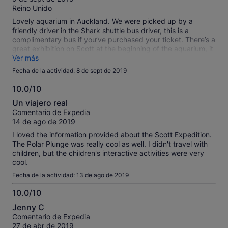
Reino Unido
Lovely aquarium in Auckland. We were picked up by a
friendly driver in the Shark shuttle bus driver, this is a
complimentary bus if you’ve purchased your ticket. There’s a
great exhibition on Scott at the beginning of the aquarium, it
gives a feeling of the courage and sheer determination of the
Ver más
crew. But the main attraction....the penguins outshine
Fecha de la actividad: 8 de sept de 2019
everything. The baby penguins were still looking like
mammoth penguins. They are inquisitive creatures and will
10.0/10
come up to the window as if you are the ones to be looked
10.0
Un viajero real
at! The staff are polite and overall it’s a great experience that
sobre
Comentario de Expedia
takes you into New Zealand waters. Look out for the turtle,
10
14 de ago de 2019
he’s a star. If it’s spring, wrap up, it can be chilly in there.
I loved the information provided about the Scott Expedition.
The Polar Plunge was really cool as well. I didn't travel with
children, but the children's interactive activities were very
cool.
Fecha de la actividad: 13 de ago de 2019
10.0/10
10.0
Jenny C
sobre
Comentario de Expedia
10
27 de abr de 2019