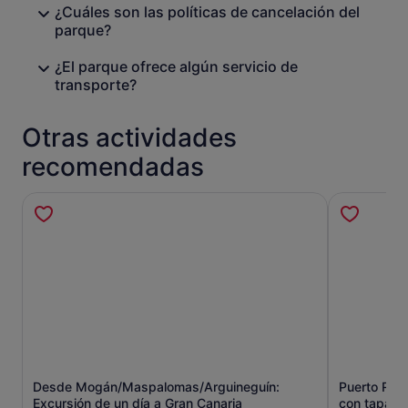
¿Cuáles son las políticas de cancelación del
parque?
¿El parque ofrece algún servicio de
transporte?
Otras actividades
recomendadas
Desde Mogán/Maspalomas/Arguineguín:
Puerto Rico
Se abre en una pestaña nueva
Excursión de un día a Gran Canaria
con tapas 