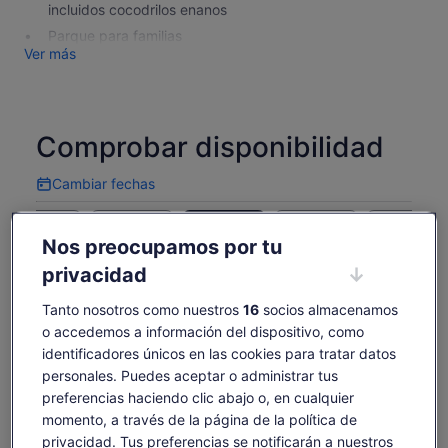
incluidos cocodrilos enanos
Parque para familias
Ver más
Comprobar disponibilidad
Cambiar fechas
Cambiar
fechas
dom., 9 ago.
lun., 10 ago.
mar., 11 ago.
mié., 12 ago.
jue., 13 ago.
Nos preocupamos por tu
-
-
25 €
25 €
25 €
privacidad
Es posible que el contenido de esta página se haya
traducido automáticamente.
Tanto nosotros como nuestros
16
socios almacenamos
El
25 €
Ver texto original (inglés)
o accedemos a información del dispositivo, como
Ver entradas
precio
incluye tasas e impuestos
Se
Opinar sobre esta traducción
identificadores únicos en las cookies para tratar datos
es
por adulto
abre
de
personales. Puedes aceptar o administrar tus
en
Qué incluye y qué no
25 €
preferencias haciendo clic abajo o, en cualquier
una
por
momento, a través de la página de la política de
pestaña
adulto
nueva
Admisiones
privacidad. Tus preferencias se notificarán a nuestros