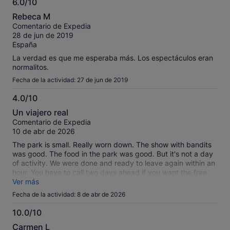
6.0/10
sobre
6.0
nuestros
Rebeca M
sobre
comentarios
Comentario de Expedia
10
contrastados.
28 de jun de 2019
España
La verdad es que me esperaba más. Los espectáculos eran
normalitos.
Fecha de la actividad: 27 de jun de 2019
4.0/10
4.0
Un viajero real
sobre
Comentario de Expedia
10
10 de abr de 2026
The park is small. Really worn down. The show with bandits
was good. The food in the park was good. But it's not a day
of activity. We were done and ready to leave again within an
hour. You have to call two days ahead if you want the free
bus, and there's no garenty you egt a seat. Then you also
Ver más
have to stay the 4 hours. So I recommend taking the normal
Fecha de la actividad: 8 de abr de 2026
bus to the shoppingmall San Agustin, and a taxi from and too
there again. The resepsionist can call the taxi for you when
10.0/10
you are ready to leave. There's a taxi place right next to the
10.0
Carmen L
mall, so you don't need to call a taxi to get to the park.