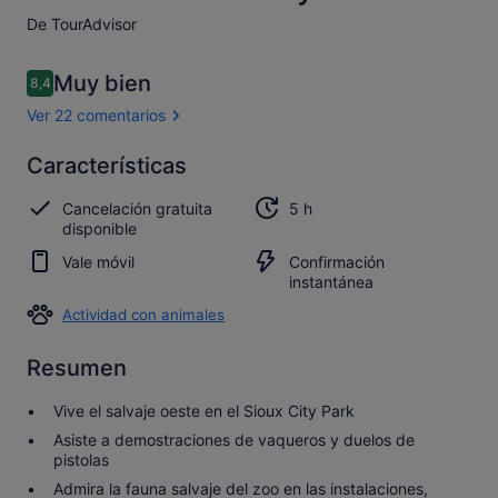
De TourAdvisor
Comentarios
Muy bien
8,4
8,4 de 10
Ver 22 comentarios
Muy
Características
8.4
8.4 sobre 10
bien
Cancelación gratuita
5 h
Abrir los
disponible
22 comentarios
Vale móvil
Confirmación
instantánea
Actividad con animales
Resumen
Vive el salvaje oeste en el Sioux City Park
Asiste a demostraciones de vaqueros y duelos de
pistolas
Admira la fauna salvaje del zoo en las instalaciones,