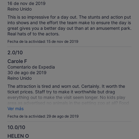
10
16 de nov de 2019
spaced out to visit the museum, bank, church and graveyard
Reino Unido
some of the inscriptions are very humorous. There is an
Indian reservation, children’s play ground, horse rides of up
This is so impressive for a day out. The stunts and action put
to one hour duration. All the actors are hands on and happy
into shows and the effort the team make to ensure the day is
too have photographs takenand answer questions, It is best
great gives you a better day out than at an amusement park.
to stay for the day arrive >1000 depart after 3
Real hats of to the actors.
Fecha de la actividad: 15 de nov de 2019
2.0/10
2.0
Carole F
sobre
Comentario de Expedia
10
30 de ago de 2019
Reino Unido
The attraction is tired and worn out. Certainly. It worth the
ticket prices. Staff try to make it worthwhile but drag
everything out to make the visit seem longer. No kids play
area as advertised no animals in the petting zoo at all? Food
in cafe/bar/saloon very overpriced twice what you’d pay at a
Ver más
resort and 50% more than in a restaurant. Even a beer was
Fecha de la actividad: 29 de ago de 2019
€1 more than local restaurants charge. Shame because we
thought our grandson would enjoy but all he wanted to do
10.0/10
was go home back to the pool.
10.0
HELEN O