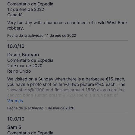
sobre
Comentario de Expedia
Overall the show was good, but I won't be going again.
10
12 de ene de 2022
Canadá
Very fun day with a humorous enactment of a wild West Bank
robbery.
Fecha de la actividad: 11 de ene de 2022
10.0/10
10.0
David Bunyan
sobre
Comentario de Expedia
10
2 de mar de 2020
Reino Unido
We visited on a Sunday when there is a barbecue €15 each,
you have a photo shot on arrival two picture @€5 each. The
show starts@ 1100 and finishes around 1530 as you are in a
canyon bring suntan cream & H2O.There is a run past of
horses, longhorn cattle and a bank robbery not forgetting a
Ver más
dance hall. The animals are well cared for and the run past
Fecha de la actividad: 1 de mar de 2020
take place before it gets too hot. This film set commenced in
1972 and Lee Van Cleef did a film here, The bar is open and
10.0/10
there is a shop for all you rooting tooting cowboys and cow
10.0
Sam S
girls, it’s a 15 minute drive from Playa Del Ingles and is well
sobre
Comentario de Expedia
sign posted just drive on GC500. The show timings are well