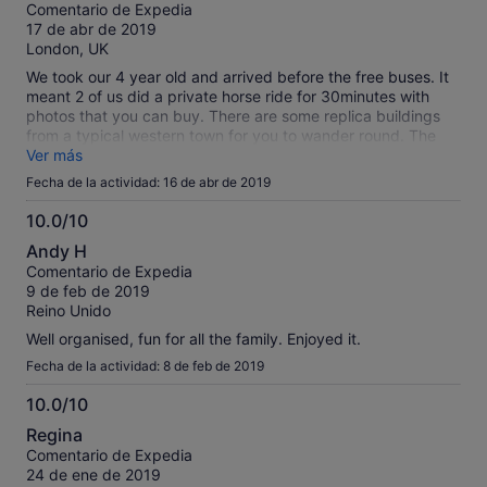
sobre
Comentario de Expedia
10
17 de abr de 2019
London, UK
We took our 4 year old and arrived before the free buses. It
meant 2 of us did a private horse ride for 30minutes with
photos that you can buy. There are some replica buildings
from a typical western town for you to wander round. The
saloon bar was nice, and even catered for vegetarians. The
Ver más
magician show was funny and entertaining (which is
Fecha de la actividad: 16 de abr de 2019
something coming from someone who avoids them for the
cheese factor). There are the long horn cows and goats and
10.0/10
pigs to see too. My daughter loved all of it except the loud
10.0
Andy H
bangs from the pistols. But we found the show entertaining.
sobre
Comentario de Expedia
We would definitely go back in a year or so when we are
10
9 de feb de 2019
back on the island and our kids are a little older.
Reino Unido
Well organised, fun for all the family. Enjoyed it.
Fecha de la actividad: 8 de feb de 2019
10.0/10
10.0
Regina
sobre
Comentario de Expedia
10
24 de ene de 2019