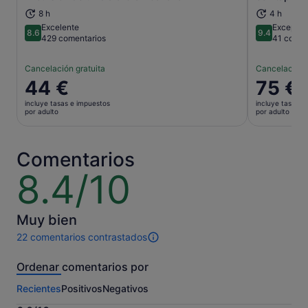
8 h
4 h
Excelente
Excepcio
8.6
9.4
8.6 sobre 10
9.4 sobre 
429 comentarios
41 comen
Cancelación gratuita
Cancelación 
El
44 €
El
75 €
precio
precio
incluye tasas e impuestos
incluye tasas e
es
es
por adulto
por adulto
de
de
44 €
75 €
por
por
Comentarios
adulto
adulto
8.4/10
8.4
sobre
10
Muy bien
22 comentarios contrastados
22 comentarios
de
Ordenar comentarios por
esta
actividad.
Recientes
Positivos
Negativos
Más
información