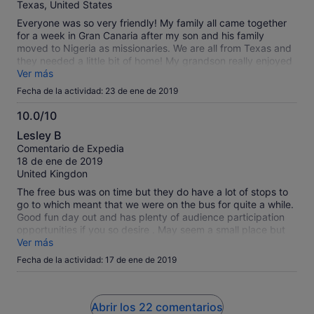
Texas, United States
Everyone was so very friendly! My family all came together
for a week in Gran Canaria after my son and his family
moved to Nigeria as missionaries. We are all from Texas and
they needed a little bit of home! My grandson really enjoyed
riding the horses and the skits. The man who played the
Ver más
drunk was especially awesome to us all! I didn’t get his
Fecha de la actividad: 23 de ene de 2019
name.
10.0/10
10.0
Lesley B
sobre
Comentario de Expedia
10
18 de ene de 2019
United Kingdon
The free bus was on time but they do have a lot of stops to
go to which meant that we were on the bus for quite a while.
Good fun day out and has plenty of audience participation
opportunities if you so desire . May seem a small place but
they keep you entertained which results in the day passing
Ver más
very quickly. Lots of fun, laughs and entertainment
Fecha de la actividad: 17 de ene de 2019
Abrir los 22 comentarios