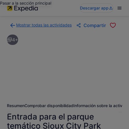
Pasar a la sección principal
Descargar app
Mostrar todas las actividades
Compartir
Volver
a
4+
la
página
con
los
resultados
de
actividades
Resumen
Comprobar disponibilidad
Información sobre la activida
Entrada para el parque
temático Sioux City Park