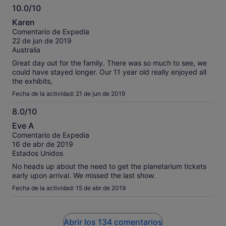
10.0/10
10.0
Karen
sobre
Comentario de Expedia
10
22 de jun de 2019
Australia
Great day out for the family. There was so much to see, we
could have stayed longer. Our 11 year old really enjoyed all
the exhibits,
Fecha de la actividad: 21 de jun de 2019
8.0/10
8.0
Eve A
sobre
Comentario de Expedia
10
16 de abr de 2019
Estados Unidos
No heads up about the need to get the planetarium tickets
early upon arrival. We missed the last show.
Fecha de la actividad: 15 de abr de 2019
Abrir los 134 comentarios