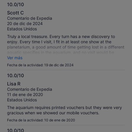
the ticket agent to print our tickets into the museum. I’m total
10.0/10
it took us nearly a hour to get in, and would have been faster
10.0
Scott C
had we purchased our tickets directly through the museum’s
sobre
Comentario de Expedia
website. It wouldn’tbe great to see this admission process
10
20 de dic de 2024
more streamlined if purchasing through Expedia.
Estados Unidos
Truly a local treasure. Every turn has a new discovery to
enjoy. Every time I visit, I fit in at least one show at the
planetarium, a good amount of time getting lost in a different
aquatic specifies in the aquarium, and no visit would be
complete without visiting the one original wing of the old
Ver más
Academy, The Africa Wing. The dioramas are gorgeous, but
Fecha de la actividad: 19 de dic de 2024
stay for the penguins- they are everything.
10.0/10
10.0
Lisa R
sobre
Comentario de Expedia
10
11 de ene de 2020
Estados Unidos
The aquarium requires printed vouchers but they were very
gracious when we showed our mobile vouchers.
Fecha de la actividad: 10 de ene de 2020
10.0/10