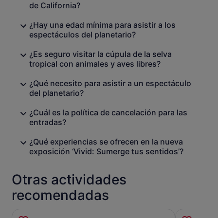
paisajes sonoros ambientales, aromas inspirados en la
de California?
naturaleza y avatares interactivos de animales.
Adéntrate en una experiencia inolvidable que despierta
¿Hay una edad mínima para asistir a los
los sentidos y abre mundos ocultos y perspectivas
espectáculos del planetario?
inesperadas.
¿Es seguro visitar la cúpula de la selva
Tenlo en cuenta:
tropical con animales y aves libres?
Los pases para el Planetario son gratuitos y están
disponibles por orden de llegada. Cuando llegues a la
¿Qué necesito para asistir a un espectáculo
Academia, escanea el código QR expuesto en el
del planetario?
vestíbulo para reservar una hora de espectáculo. Ten
en cuenta que los espectáculos pueden no ser
¿Cuál es la política de cancelación para las
apropiados para niños menores de 7 años, y que no
entradas?
se admiten niños menores de 4 años.
¿Qué experiencias se ofrecen en la nueva
exposición ‘Vivid: Sumerge tus sentidos’?
Otras actividades
recomendadas