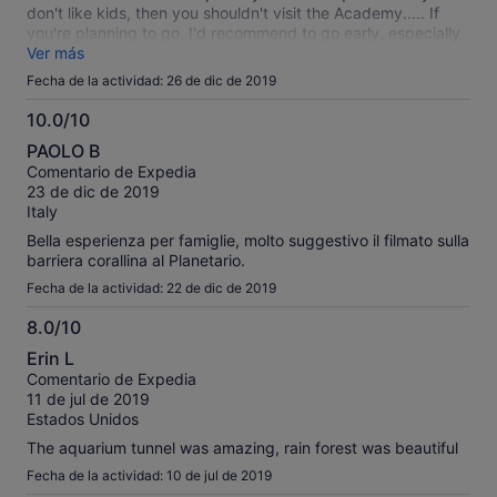
don't like kids, then you shouldn't visit the Academy..... If
you're planning to go, I'd recommend to go early, especially
during the holidays, the place was packed. we arrived
Ver más
10:00am and we could find a parking space close to the
Fecha de la actividad: 26 de dic de 2019
entrance.
10.0/10
10.0
PAOLO B
sobre
Comentario de Expedia
10
23 de dic de 2019
Italy
Bella esperienza per famiglie, molto suggestivo il filmato sulla
barriera corallina al Planetario.
Fecha de la actividad: 22 de dic de 2019
8.0/10
8.0
Erin L
sobre
Comentario de Expedia
10
11 de jul de 2019
Estados Unidos
The aquarium tunnel was amazing, rain forest was beautiful
Fecha de la actividad: 10 de jul de 2019