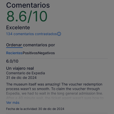
por
y
Comentarios
adulto
el
8.6/10
8.6
actual
sobre
es
10
de
Excelente
44 €
por
134 comentarios contrastados
134 comentarios
adulto
de
Ordenar comentarios por
esta
actividad.
Recientes
Positivos
Negativos
Más
información
6.0/10
sobre
6.0
nuestros
Un viajero real
sobre
comentarios
Comentario de Expedia
10
contrastados.
31 de dic de 2024
The museum itself was amazing! The voucher redemption
process wasn’t so smooth. To claim the voucher through
Expedia, we had to wait in the long general admission line.
After a 40 minute wait, the ticket agent wasn’t sure how to
process the redemption code and had to call a manager.
Ver más
From there, I had to send an email with the voucher codes to
Fecha de la actividad: 30 de dic de 2024
an email address provided by the ticket agent in order for