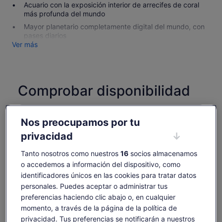
Acuario con la exposición interior de arrecifes de coral
más profunda del mundo
Mayor planetario completamente digital del mundo, con
pases diarios
Ver más
Comprobar disponibilidad
Fechas
jue, 6 ago - jue, 20 ago
Nos preocupamos por tu
privacidad
Número de personas
1 joven
Tanto nosotros como nuestros
16
socios almacenamos
o accedemos a información del dispositivo, como
jue., 6 ago.
vie., 7 ago.
sáb., 8 ago.
dom., 9 ago.
lun., 
identificadores únicos en las cookies para tratar datos
personales. Puedes aceptar o administrar tus
48 €
48 €
48 €
48 €
4
preferencias haciendo clic abajo o, en cualquier
Es posible que el contenido de esta página se haya
momento, a través de la página de la política de
traducido automáticamente.
El
privacidad. Tus preferencias se notificarán a nuestros