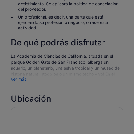
desistimiento. Se aplicará la política de cancelación
del proveedor.
Un profesional, es decir, una parte que está
ejerciendo su profesión o negocio, ofrece esta
actividad.
De qué podrás disfrutar
La Academia de Ciencias de California, situada en el
parque Golden Gate de San Francisco, alberga un
acuario, un planetario, una selva tropical y un museo de
historia natural, ¡todo bajo un mismo techo vivo! En el
Ver más
interior de uno de los museos más ecológicos del mundo,
los visitantes pueden encontrar experiencias
cautivadoras que incluyen casi 60.000 animales vivos,
Ubicación
con nuevas exposiciones que se añaden cada año.
Las exposiciones incluyen:
Acuario Steinhart
- Este acuario de más de cien años de
antigüedad alberga casi 60.000 animales vivos, que
representan más de 1.000 especies únicas.