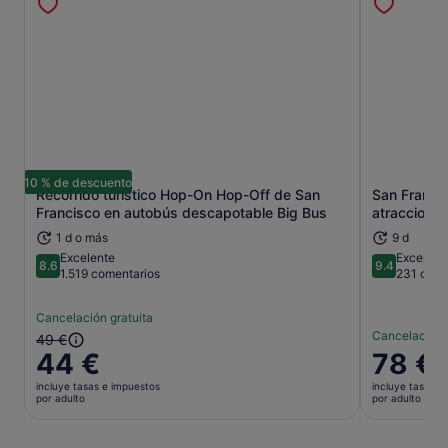
10 % de descuento
Recorrido turístico Hop-On Hop-Off de San
San Francis
Se abre en una pestaña nueva
Francisco en autobús descapotable Big Bus
atracciones
1 d o más
9 d
Excelente
Excepcio
8.6
9.4
8.6 sobre 10
9.4 sobre 
1.519 comentarios
231 come
Cancelación gratuita
Cancelación 
El
49 €
44 €
El
78 €
precio
precio
anterior
incluye tasas e impuestos
incluye tasas e
es
era
por adulto
por adulto
de
de
78 €
49 €