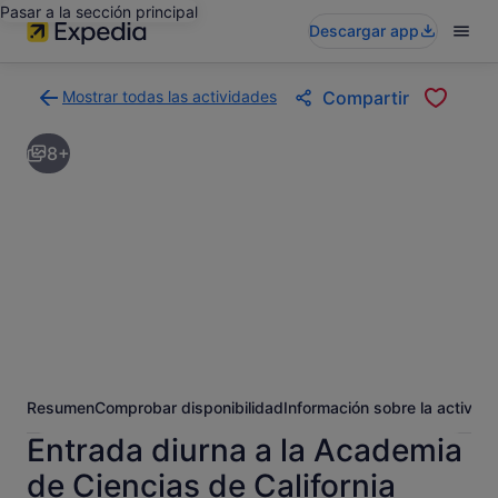
Pasar a la sección principal
Descargar app
Mostrar todas las actividades
Compartir
Volver
a
8+
la
página
con
los
resultados
de
actividades
Resumen
Comprobar disponibilidad
Información sobre la activida
Entrada diurna a la Academia
de Ciencias de California