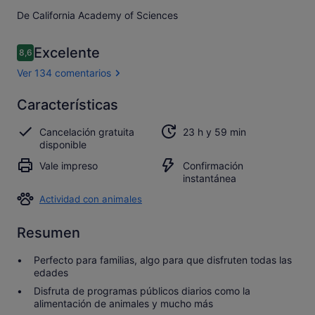
De California Academy of Sciences
Comentarios
Excelente
8,6
8,6 de 10
Ver 134 comentarios
Excelente
Características
8.6
8.6 sobre 10
Abrir los
Cancelación gratuita
23 h y 59 min
134 comentarios
disponible
Vale impreso
Confirmación
instantánea
Actividad con animales
Resumen
Perfecto para familias, algo para que disfruten todas las
edades
Disfruta de programas públicos diarios como la
alimentación de animales y mucho más