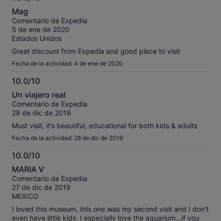
10.0
Mag
sobre
Comentario de Expedia
10
5 de ene de 2020
Estados Unidos
Great discount from Expedia and good place to visit
Fecha de la actividad: 4 de ene de 2020
10.0/10
10.0
Un viajero real
sobre
Comentario de Expedia
10
29 de dic de 2019
Must visit, it’s beautiful, educational for both kids & adults
Fecha de la actividad: 28 de dic de 2019
10.0/10
10.0
MARIA V
sobre
Comentario de Expedia
10
27 de dic de 2019
MEXICO
I loved this museum, this one was my second visit and I don't
even have little kids. I especially love the aquarium...if you