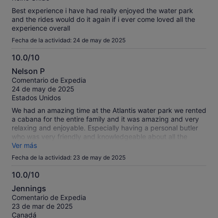
Best experience i have had really enjoyed the water park
and the rides would do it again if i ever come loved all the
experience overall
Fecha de la actividad: 24 de may de 2025
10.0/10
10.0
Nelson P
sobre
Comentario de Expedia
10
24 de may de 2025
Estados Unidos
We had an amazing time at the Atlantis water park we rented
a cabana for the entire family and it was amazing and very
relaxing and enjoyable. Especially having a personal butler
who was very friendly and knowledgeable about all the
activities and services offered to us. We really recommend
Ver más
this activity In Dubai it is very nice and very enjoyable!!!!!!!!
Fecha de la actividad: 23 de may de 2025
10.0/10
10.0
Jennings
sobre
Comentario de Expedia
10
23 de mar de 2025
Canadá