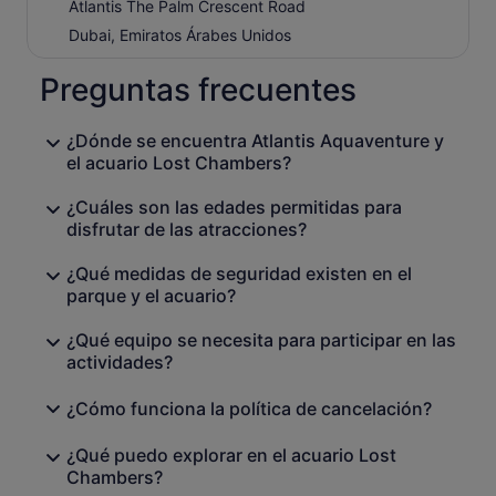
Atlantis The Palm Crescent Road
cara a más de 65.000 criaturas marinas. Explora el
misterio de la ciudad perdida de la Atlántida a través de
Dubai, Emiratos Árabes Unidos
las 20 exhibiciones únicas, que incluyen un tanque
donde podrás tocar algunas criaturas y un espectáculo
Preguntas frecuentes
interactivo en el Acuateatro.
¿Dónde se encuentra Atlantis Aquaventure y
el acuario Lost Chambers?
¿Cuáles son las edades permitidas para
disfrutar de las atracciones?
¿Qué medidas de seguridad existen en el
parque y el acuario?
¿Qué equipo se necesita para participar en las
actividades?
¿Cómo funciona la política de cancelación?
¿Qué puedo explorar en el acuario Lost
Chambers?