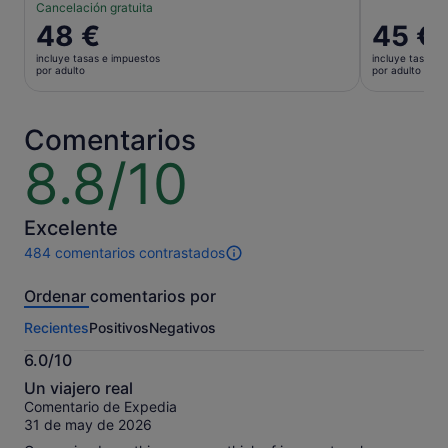
Cancelación gratuita
El
48 €
El
45 €
precio
precio
incluye tasas e impuestos
incluye tasas e
es
es
por adulto
por adulto
de
de
48 €
45 €
por
por
Comentarios
adulto
adulto
8.8/10
8.8
sobre
10
Excelente
484 comentarios contrastados
484 comentarios
de
Ordenar comentarios por
esta
actividad.
Recientes
Positivos
Negativos
Más
información
6.0/10
sobre
6.0
nuestros
Un viajero real
sobre
comentarios
Comentario de Expedia
10
contrastados.
31 de may de 2026