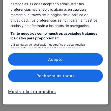
El
92 €
personales. Puedes aceptar o administrar tus
Ver texto original (inglés)
Ver entradas
precio
preferencias haciendo clic abajo o, en cualquier
incluye tasas e impuestos
Se
Opinar sobre esta traducción
es
por adulto
momento, a través de la página de la política de
abre
de
en
privacidad. Tus preferencias se notificarán a nuestros
92 €
una
Qué incluye y qué no
socios y no afectarán a los datos de navegación.
por
pestaña
adulto
nueva
Tanto nosotros como nuestros asociados tratamos
Acceso al parque acuático más grande del mundo -
los datos para proporcionar:
Atlantis Aquaventure
Utilizar datos de localización geográfica precisa. Analizar
activamente las características del dispositivo para su
Acceso al acuario The Lost Chambers del hotel
identificación. Almacenar la información en un dispositivo y/o
Atlantis The Palm
acceder a ella. Publicidad y contenido personalizados, medición de
publicidad y contenido, investigación de audiencia y desarrollo de
Acepto
Acceso ilimitado a todos los toboganes y
servicios.
atracciones, incluyendo Surf's Up
Lista de asociados (proveedores)
Acceso ilimitado a la playa privada Aquaventure
Rechazarlas todas
Alquiler de taquilla y toallas
Fotos de recuerdo
Mostrar los propósitos
Bebidas y comidas
Actividades con delfines y acuarios