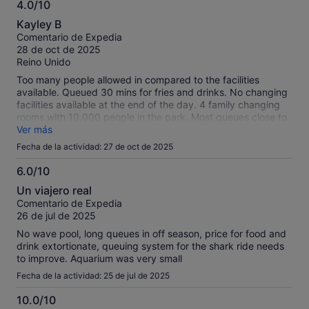
4.0/10
4.0
Kayley B
sobre
Comentario de Expedia
10
28 de oct de 2025
Reino Unido
Too many people allowed in compared to the facilities
available. Queued 30 mins for fries and drinks. No changing
facilities available at the end of the day. 4 family changing
rooms with 10,000 people in the park. Most queues close to
2 hours long. Advised by staff to go on the most popular
Ver más
ones 15 mins before closing only for them to close the
Fecha de la actividad: 27 de oct de 2025
queues 30 mins before closing despite the queues then
being small then.
6.0/10
6.0
Un viajero real
sobre
Comentario de Expedia
10
26 de jul de 2025
No wave pool, long queues in off season, price for food and
drink extortionate, queuing system for the shark ride needs
to improve. Aquarium was very small
Fecha de la actividad: 25 de jul de 2025
10.0/10