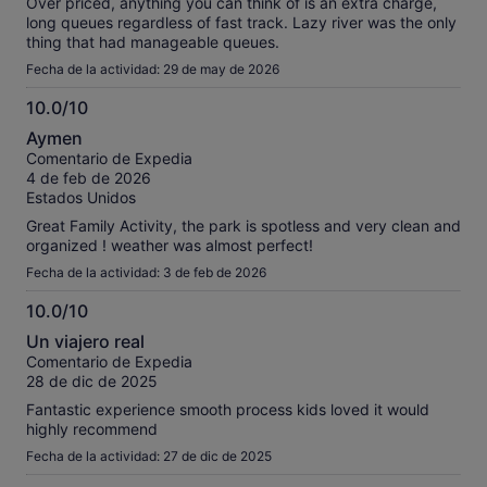
Over priced, anything you can think of is an extra charge,
long queues regardless of fast track. Lazy river was the only
thing that had manageable queues.
Fecha de la actividad: 29 de may de 2026
10.0/10
10.0
Aymen
sobre
Comentario de Expedia
10
4 de feb de 2026
Estados Unidos
Great Family Activity, the park is spotless and very clean and
organized ! weather was almost perfect!
Fecha de la actividad: 3 de feb de 2026
10.0/10
10.0
Un viajero real
sobre
Comentario de Expedia
10
28 de dic de 2025
Fantastic experience smooth process kids loved it would
highly recommend
Fecha de la actividad: 27 de dic de 2025