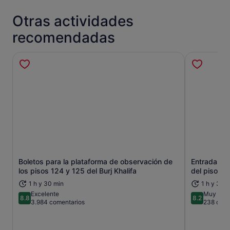
Otras actividades
recomendadas
Boletos para la plataforma de observación de
Entradas pa
Se abre en una pestaña nueva
los pisos 124 y 125 del Burj Khalifa
del piso 12
1 h y 30 min
1 h y 30 
Excelente
Muy bien
8.8
8.2
8.8 sobre 10
8.2 sobre 1
3.984 comentarios
238 come