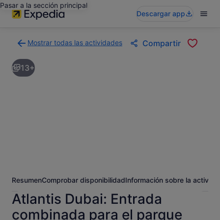
Pasar a la sección principal
Descargar app
Mostrar todas las actividades
Compartir
Volver
a
13+
la
página
con
los
resultados
de
actividades
Resumen
Comprobar disponibilidad
Información sobre la activida
Atlantis Dubai: Entrada
combinada para el parque