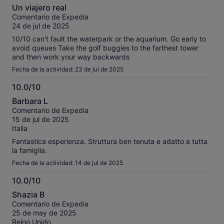
10.0
Un viajero real
sobre
Comentario de Expedia
10
24 de jul de 2025
10/10 can't fault the waterpark or the aquarium. Go early to
avoid queues Take the golf buggies to the farthest tower
and then work your way backwards
Fecha de la actividad: 23 de jul de 2025
10.0/10
10.0
Barbara L
sobre
Comentario de Expedia
10
15 de jul de 2025
Italia
Fantastica esperienza. Struttura ben tenuta e adatto a tutta
la famiglia.
Fecha de la actividad: 14 de jul de 2025
10.0/10
10.0
Shazia B
sobre
Comentario de Expedia
10
25 de may de 2025
Reino Unido