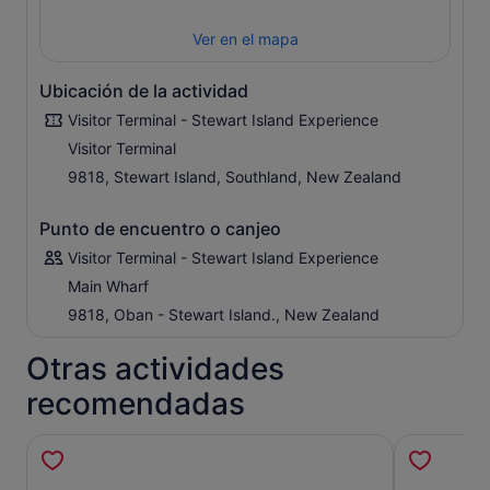
impresionante de la isla Rakiura Stewart. Escucha relatos
Ver en el mapa
de la historia maorí y europea antes de partir en una
búsqueda nocturna de kiwis. Tras tu paseo, disfruta de
una bebida caliente en el tradicional whare antes de
Ubicación de la actividad
volver a Oban bajo el cielo nocturno.
Visitor Terminal - Stewart Island Experience
Información importante:
Se requieren unas 2 horas de
Visitor Terminal
marcha. Los senderos pueden ser irregulares o estar
9818, Stewart Island, Southland, New Zealand
embarrados, por lo que es esencial llevar calzado
resistente y ropa de abrigo e impermeable.
Punto de encuentro o canjeo
Visitor Terminal - Stewart Island Experience
Main Wharf
9818, Oban - Stewart Island., New Zealand
Otras actividades
recomendadas