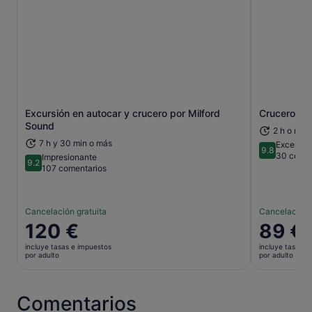
Excursión en autocar y crucero por Milford
Crucero por
Se abre en una pestaña nueva
Sound
2 h o más
7 h y 30 min o más
Excepcio
9.8
9.8 sobre 
30 comen
Impresionante
9.2
9.2 sobre 10
107 comentarios
Cancelación gratuita
Cancelación 
El
120 €
El
89 €
precio
precio
incluye tasas e impuestos
incluye tasas e
es
es
por adulto
por adulto
de
de
120 €
89 €
por
por
Comentarios
adulto
adulto