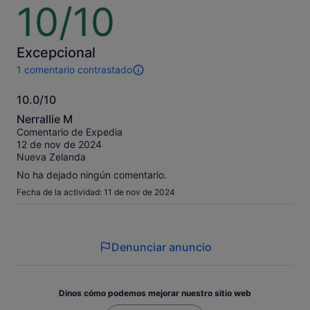
10/10
10
sobre
10
Excepcional
1 comentario contrastado
1 comentario
de
10.0/10
esta
10.0
actividad.
Nerrallie M
Más
sobre
Comentario de Expedia
información
10
12 de nov de 2024
sobre
Nueva Zelanda
nuestros
comentarios
No ha dejado ningún comentario.
contrastados.
Fecha de la actividad: 11 de nov de 2024
Denunciar anuncio
Dinos cómo podemos mejorar nuestro sitio web