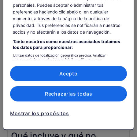
personales. Puedes aceptar o administrar tus
preferencias haciendo clic abajo o, en cualquier
momento, a través de la página de la política de
Comprobar disponibilidad
privacidad. Tus preferencias se notificarán a nuestros
socios y no afectarán a los datos de navegación.
Fechas
Tanto nosotros como nuestros asociados tratamos
dom, 9 ago - dom, 23 ago
los datos para proporcionar:
Número de personas
Utilizar datos de localización geográfica precisa. Analizar
activamente las características del dispositivo para su
1 adulto
identificación. Almacenar la información en un dispositivo y/o
acceder a ella. Publicidad y contenido personalizados, medición de
publicidad y contenido, investigación de audiencia y desarrollo de
Acepto
dom., 9 ago.
lun., 10 ago.
mar., 11 ago.
mié., 12 ago.
jue., 
servicios.
Lista de asociados (proveedores)
-
-
-
-
Rechazarlas todas
Es posible que el contenido de esta página se haya
traducido automáticamente.
Ver entradas
Ver texto original (inglés)
Mostrar los propósitos
Se
Opinar sobre esta traducción
abre
en
una
Qué incluye y qué no
pestaña