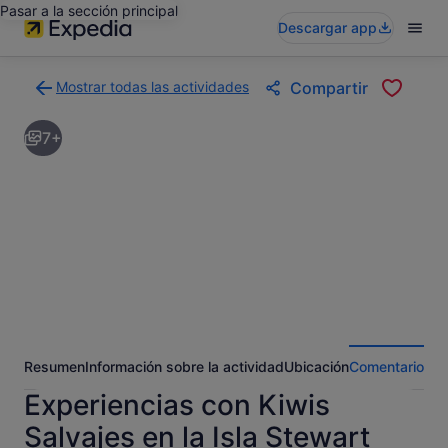
Pasar a la sección principal
Descargar app
Mostrar todas las actividades
Compartir
Volver
a
7+
la
página
con
los
resultados
de
actividades
Resumen
Información sobre la actividad
Ubicación
Comentarios
Experiencias con Kiwis
Salvajes en la Isla Stewart