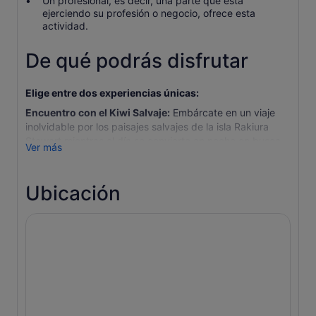
Un profesional, es decir, una parte que está
ejerciendo su profesión o negocio, ofrece esta
actividad.
De qué podrás disfrutar
Elige entre dos experiencias únicas:
Encuentro con el Kiwi Salvaje:
Embárcate en un viaje
inolvidable por los paisajes salvajes de la isla Rakiura
Stewart mientras el día se convierte en noche en busca
Ver más
del esquivo kiwi marrón del sur (tokoeka). Comienza con
un pintoresco crucero previo a la puesta de sol por las
islas cercanas, en el que podrás avistar animales salvajes
Ubicación
como albatros, pingüinos, titi (ave carnívora) y osos
marinos neozelandeses. Tras una introducción a bordo
sobre el comportamiento y la conservación del kiwi, llega
a Little Glory Cove para dar un paseo nocturno guiado
por el bosque costero y a lo largo de una playa aislada,
donde guías locales expertos te ayudarán a maximizar
tus posibilidades de ver kiwis en libertad.
Encuentro de Kiwi Salvaje y Cultura:
Explora Oneke (“El
Cuello”), un paisaje costero culturalmente significativo e