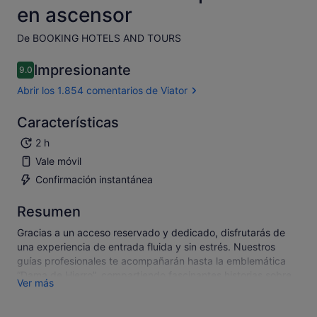
en ascensor
De BOOKING HOTELS AND TOURS
Impresionante
9.0
9.0 sobre 10
Abrir los 1.854 comentarios de Viator
Características
2 h
Vale móvil
Confirmación instantánea
Resumen
Gracias a un acceso reservado y dedicado, disfrutarás de
una experiencia de entrada fluida y sin estrés. Nuestros
guías profesionales te acompañarán hasta la emblemática
“Dama de Hierro”, compartiendo fascinantes historias sobre
Ver más
cómo, cuándo, por qué y por quién fue construida.
Desde el segundo piso, disfrute de impresionantes vistas