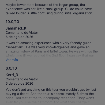
Maybe fewer stars because of the larger group, the
experience was not like a small group. Guide could have
talked louder. A little confusing during initial organization.
10.0/10
10.0
Jamshed_K
sobre
Comentario de Viator
10
6 de ago de 2026
It was an amazing experience with a very friendly guide
“Sebastian” . He was very knowledgeable and gave an
amazing history of Paris and Eiffel tower. He was with us the
whole time till we reached the 2nd floor. I can say that our
experience was amazing. I recommend this to everyone.
Ver más
6.0/10
6.0
Kerri_R
sobre
Comentario de Viator
10
6 de ago de 2026
You don’t get anything on this tour you wouldn’t get by just
buying a ticket. And the tour is approximately 5 times the
price. You met at the tour company reception. They won’t
even let you use the bathroom. For what they charge it