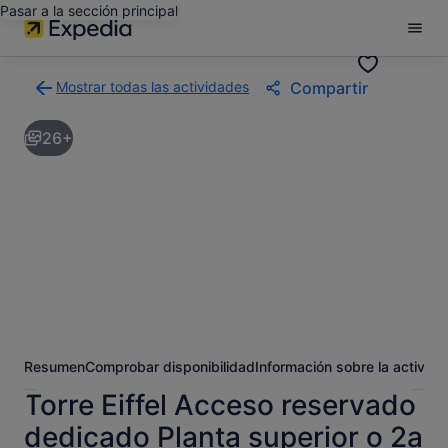
Pasar a la sección principal
Mostrar todas las actividades
Compartir
Volver
a
26+
la
página
con
los
resultados
de
actividades
Resumen
Comprobar disponibilidad
Información sobre la activida
Torre Eiffel Acceso reservado
dedicado Planta superior o 2a