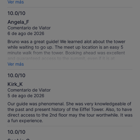
would be the least they could do.
Ver más
10.0/10
10.0
Angela_F
sobre
Comentario de Viator
10
6 de ago de 2026
Bruno was a great guide! We learned alot about the tower
while waiting to go up. The meet up location is an easy 5
minute walk from the tower. Booking ahead was excellent
and guaranteed access to the summit, even if it is at
maximum capacity for the day, which it was on the day we
Ver más
went. Having a guide saves time and definitely helps
10.0/10
navigate through the security and the lifts up the tower. Be
10.0
prepared for crowds and packed elevators during summer.
Kirk_K
The lifts are fast and the view is amazing at the very top.
sobre
Comentario de Viator
10
5 de ago de 2026
Our guide was phenomenal. She was very knowledgeable of
the past and present history of the Eiffel Tower. Also, to have
direct access to the 2nd floor may the tour worthwhile. It was
a fun experience.
10.0/10
10.0