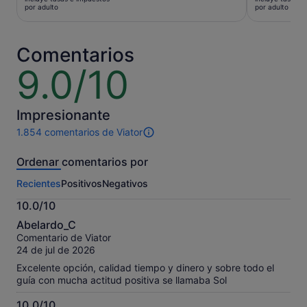
era
era
por adulto
por adulto
de
de
39 €
20 €
y
y
Comentarios
el
el
9.0/10
9.0
actual
actual
sobre
es
es
10
de
de
Impresionante
35 €
18 €
por
por
1.854 comentarios de Viator
1854 comentarios
adulto
adulto
de
Ordenar comentarios por
esta
actividad.
Recientes
Positivos
Negativos
Más
información
10.0/10
sobre
10.0
nuestros
Abelardo_C
sobre
comentarios
Comentario de Viator
10
contrastados.
24 de jul de 2026
Excelente opción, calidad tiempo y dinero y sobre todo el
guía con mucha actitud positiva se llamaba Sol
10.0/10