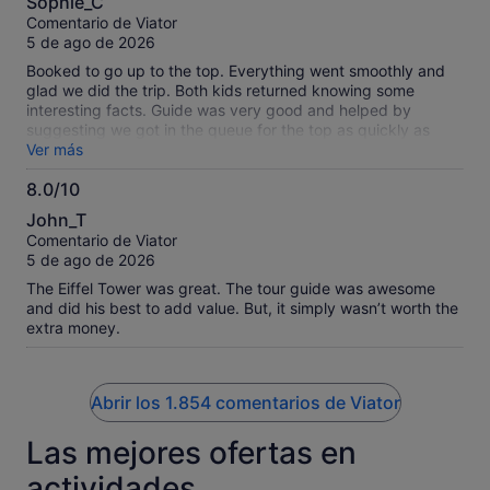
Sophie_C
sobre
Comentario de Viator
10
5 de ago de 2026
Booked to go up to the top. Everything went smoothly and
glad we did the trip. Both kids returned knowing some
interesting facts. Guide was very good and helped by
suggesting we got in the queue for the top as quickly as
possible as it gets very busy. Suggest you visit as early as
Ver más
possible to reduce queue times. Overall, highly recommend
8.0/10
8.0
John_T
sobre
Comentario de Viator
10
5 de ago de 2026
The Eiffel Tower was great. The tour guide was awesome
and did his best to add value. But, it simply wasn’t worth the
extra money.
Abrir los 1.854 comentarios de Viator
Las mejores ofertas en
actividades