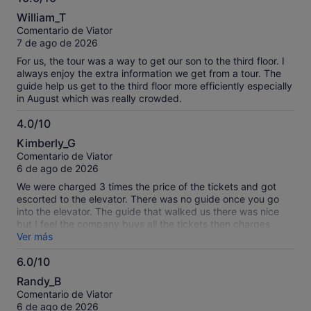
10.0
William_T
sobre
Comentario de Viator
10
7 de ago de 2026
For us, the tour was a way to get our son to the third floor. I
always enjoy the extra information we get from a tour. The
guide help us get to the third floor more efficiently especially
in August which was really crowded.
4.0/10
4.0
Kimberly_G
sobre
Comentario de Viator
10
6 de ago de 2026
We were charged 3 times the price of the tickets and got
escorted to the elevator. There was no guide once you go
into the elevator. The guide that walked us there was nice
but I feel the company buys all the tickets then charges
tourists triple to use them.
Ver más
6.0/10
6.0
Randy_B
sobre
Comentario de Viator
10
6 de ago de 2026