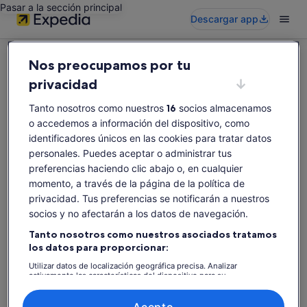
Pasar a la sección principal
Descargar app
Nos preocupamos por tu
privacidad
Tanto nosotros como nuestros
16
socios almacenamos
Vaya, parece que esta actividad no está
o accedemos a información del dispositivo, como
disponible
identificadores únicos en las cookies para tratar datos
Prueba a buscar otras.
personales. Puedes aceptar o administrar tus
preferencias haciendo clic abajo o, en cualquier
momento, a través de la página de la política de
privacidad. Tus preferencias se notificarán a nuestros
Buscar de nuevo
socios y no afectarán a los datos de navegación.
Tanto nosotros como nuestros asociados tratamos
los datos para proporcionar:
Utilizar datos de localización geográfica precisa. Analizar
activamente las características del dispositivo para su
identificación. Almacenar la información en un dispositivo y/o
acceder a ella. Publicidad y contenido personalizados, medición de
publicidad y contenido, investigación de audiencia y desarrollo de