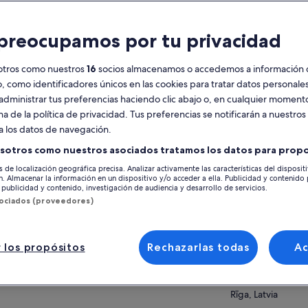
racterísticas
preocupamos por tu privacidad
Cancelación
7 h y 30 min
gratuita disponible
otros como nuestros
16
socios almacenamos o accedemos a información 
Vale móvil
Confirmación
o, como identificadores únicos en las cookies para tratar datos personal
instantánea
administrar tus preferencias haciendo clic abajo o, en cualquier momento
na de la política de privacidad. Tus preferencias se notificarán a nuestros
esumen
Ver 
a los datos de navegación.
Despierta tu lado espiritual en el lugar de
sotros como nuestros asociados tratamos los datos para propo
peregrinación de la Colina de las Cruces
Ubicación de la ac
s de localización geográfica precisa. Analizar activamente las características del disposit
Aprende sobre este fascinante lugar con la
ón. Almacenar la información en un dispositivo y/o acceder a ella. Publicidad y contenido
Riga
información que te proporcionará tu guía
publicidad y contenido, investigación de audiencia y desarrollo de servicios.
Riga, Latvia
sociados (proveedores)
Disfruta de impresionantes vistas de la
naturaleza letona y de la ciudad de Jelgava
Punto de encuentr
durante el trayecto en coche
Latviešu strēlniek
Vive dos países en un día
 los propósitos
Rechazarlas todas
A
Rīga, LV-1050, Latv
 más
the city hall squa
museum Riga.
Rīga, Latvia