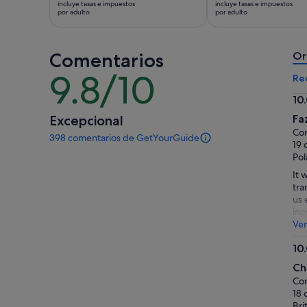
incluye tasas e impuestos
incluye tasas e impuestos
es
es
por adulto
por adulto
de
de
45 €
12 €
Comentarios
por
por
Or
adulto
adulto
9.8/10
9.8
Re
sobre
10
10
10.
Excepcional
Faz
so
Co
398 comentarios de GetYourGuide
10
398 comentarios
19 
de
Po
esta
It 
actividad.
tra
Más
us 
información
inc
sobre
thi
Ver
nuestros
comentarios
10
contrastados.
10.
Ch
so
Co
10
18 
Bri