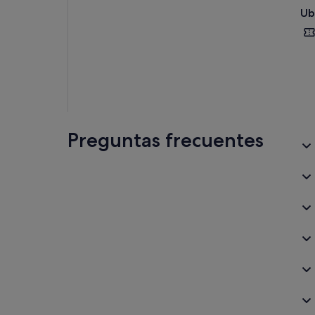
espi
Ub
Tras
dis
con
naci
Preguntas frecuentes