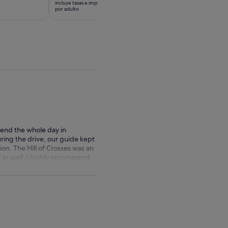
incluye tasas e impuestos
incluye tasas e impuesto
es
es
por adulto
por adulto
de
de
37 €
30 €
por
por
adulto
adulto
pend the whole day in
uring the drive, our guide kept
on. The Hill of Crosses was an
l as well. I highly recommend