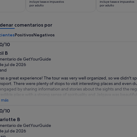
incluye tasas e impuestos
incluye tasas e impuestos
es
es
por adulto
por adulto
de
de
10 €
21 €
denar comentarios por
por
por
adulto
adulto
cientes
Positivos
Negativos
.0/10
0
il B
bre
mentario de GetYourGuide
de jul de 2026
land
was a great experience! The tour was very well organized, so we didn't s
nsport. There were plenty of stops to visit interesting places and even d
engaged by sharing information and stories about the sights and the regi
redible place with a strong sense of spirituality and Jelgava was beautifu
s tour!
 más
.0/10
0
arlotte B
bre
mentario de GetYourGuide
de jul de 2026
tain