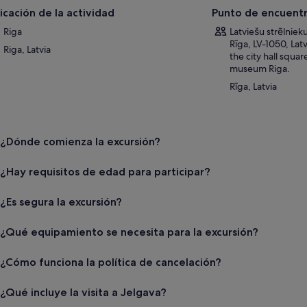
ritual de la zona.
icación de la actividad
Punto de encuentr
 tu visita a la Colina de las Cruces y a la catedral, el viaje de vuelta a Riga
Riga
Latviešu strēlniek
frutando de las vistas panorámicas. Esta excursión de medio día es una
Rīga, LV-1050, Latv
Riga, Latvia
ectar con el rico patrimonio del Báltico y comprender el profundo impacto
the city hall squa
museum Riga.
onal en la región.
Rīga, Latvia
¿Dónde comienza la excursión?
¿Hay requisitos de edad para participar?
¿Es segura la excursión?
¿Qué equipamiento se necesita para la excursión?
¿Cómo funciona la política de cancelación?
¿Qué incluye la visita a Jelgava?