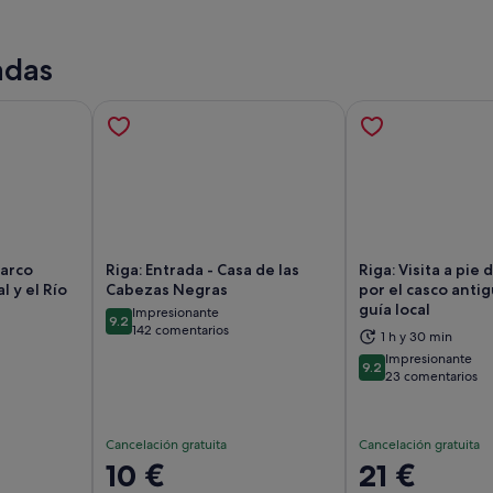
adas
Barco
Riga: Entrada - Casa de las
Riga: Visita a pie 
l y el Río
Cabezas Negras
por el casco anti
guía local
Impresionante
9.2
abre en una pestaña nueva
Se abre en una pestaña nueva
Se
9.2 sobre 10
142 comentarios
1 h y 30 min
Impresionante
9.2
9.2 sobre 10
23 comentarios
Cancelación gratuita
Cancelación gratuita
El
10 €
El
21 €
precio
precio