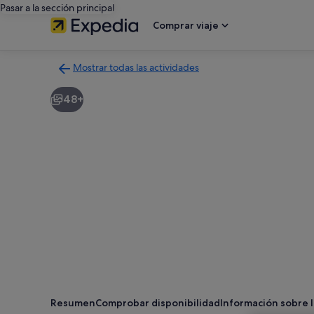
Pasar a la sección principal
Comprar viaje
Mostrar todas las actividades
Volver
a
48+
la
página
con
los
resultados
de
actividades
Resumen
Comprobar disponibilidad
Información sobre l