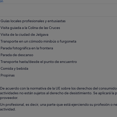
Se
ón
abre
en
una
pestaña
Guías locales profesionales y entusiastas
nueva
Visita guiada a la Colina de las Cruces
Visita de la ciudad de Jelgava
Transporte en un cómodo minibús o furgoneta
Parada fotográfica en la frontera
Parada de descanso
Transporte hasta/desde el punto de encuentro
Comida y bebida
Propinas
De acuerdo con la normativa de la UE sobre los derechos del consumidor, 
actividades no están sujetos al derecho de desistimiento. Se aplicará la p
proveedor.
Un profesional, es decir, una parte que está ejerciendo su profesión o n
actividad.