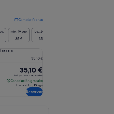
Cambiar fechas
Cambiar
fechas
go.
mié., 19 ago.
jue., 20 ago.
vie., 21 ago.
sáb., 22 ago.
dom., 2
35 €
35 €
35 €
35 €
35
l precio
35,10 €
El
35,10 €
precio
incluye tasas e impuestos
es
Cancelación gratuita
Cancelación
de
Hasta el lun, 10 ago
gratuita
35,10 €
Reservar