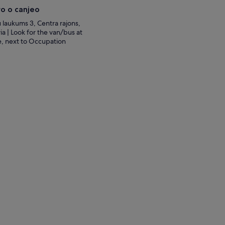
o o canjeo
 te permitirá seguir
u laukums 3, Centra rajons,
 forma memorable de
ia | Look for the van/bus at
 de la fe y la identidad
re, next to Occupation