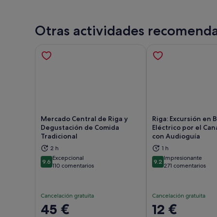
Otras actividades recomend
Mercado Central de Riga y
Riga: Excursión en 
Degustación de Comida
Eléctrico por el Cana
Tradicional
con Audioguía
Se abre en una pestaña nueva
Se 
2 h
1 h
Excepcional
Impresionante
9.6
9.2
9.6 sobre 10
9.2 sobre 10
110 comentarios
271 comentarios
Cancelación gratuita
Cancelación gratuita
El
45 €
El
12 €
precio
precio