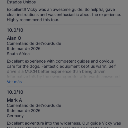
Estados Unidos
Excellent!! Vicky was an awesome guide. So helpful, gave
clear instructions and was enthusiastic about the experience.
Highly recommend this tour.
10.0/10
10.0
Alan O
sobre
Comentario de GetYourGuide
10
9 de mar de 2026
South Africa
Excellent experience with competent guides and obvious
care for the dogs. Fantastic equipment kept us warm. Self
drive is a MUCH better experience than being driven.
Informative talk by the owner operator afterwards answered
many questions.
Ver más
10.0/10
10.0
Mark A
sobre
Comentario de GetYourGuide
10
9 de mar de 2026
Germany
Excellent adventure into the wilderness. Our guide Vicky was