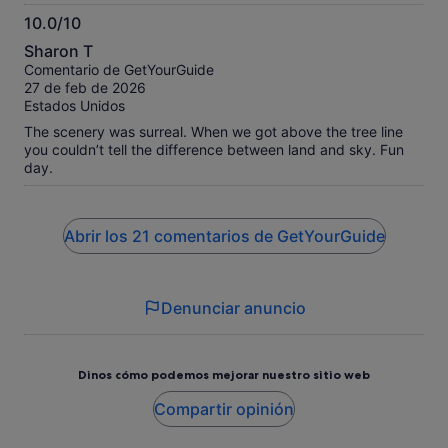
and drop off. The whole experience was super fun.
10.0/10
10.0
Sharon T
sobre
Comentario de GetYourGuide
10
27 de feb de 2026
Estados Unidos
The scenery was surreal. When we got above the tree line
you couldn’t tell the difference between land and sky. Fun
day.
Abrir los 21 comentarios de GetYourGuide
Denunciar anuncio
Dinos cómo podemos mejorar nuestro sitio web
Compartir opinión