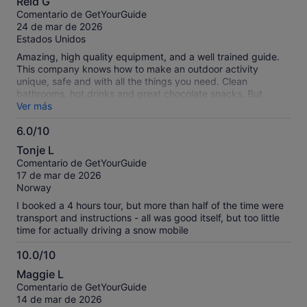
Reid G
sobre
Comentario de GetYourGuide
10
24 de mar de 2026
Estados Unidos
Amazing, high quality equipment, and a well trained guide.
This company knows how to make an outdoor activity
unique, safe and with all the things you need. Clean
bathrooms, hot drinks and great chocolate snacks. But
where we were taken way up onto a glacier and in the
Ver más
mountains will be stored in my memory . This is a must!!!
6.0/10
6.0
Tonje L
sobre
Comentario de GetYourGuide
10
17 de mar de 2026
Norway
I booked a 4 hours tour, but more than half of the time were
transport and instructions - all was good itself, but too little
time for actually driving a snow mobile
10.0/10
10.0
Maggie L
sobre
Comentario de GetYourGuide
10
14 de mar de 2026