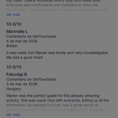
top class. Clearly explained every step and made sure
everyone was comfortable and confident to drive the
snowmobile. Took great care to ensure everyone was okay
and having the best time possible. Can only give her the
Ver más
best possible recommendation. Instructions provided by the
10.0/10
tour company were clear and pick-up and drop-off went
10.0
very smoothly. Had a fantastic time and highly
Marinelle L
recommended this activity.
sobre
Comentario de GetYourGuide
10
4 de mar de 2026
Britain
It was really fun! Marian was lovely and very knowledgable.
We had a good time!!
10.0/10
10.0
Faluvégi B
sobre
Comentario de GetYourGuide
10
3 de mar de 2026
Hungary
Marion was the perfect guide for this already amazing
activity. She was super nice with everyone, letting us all the
information we needed to know, had a great sense of
choosing speed for this group and helped us in specially
requests too. Also, Thank You for being flexible with pick up
Ver más