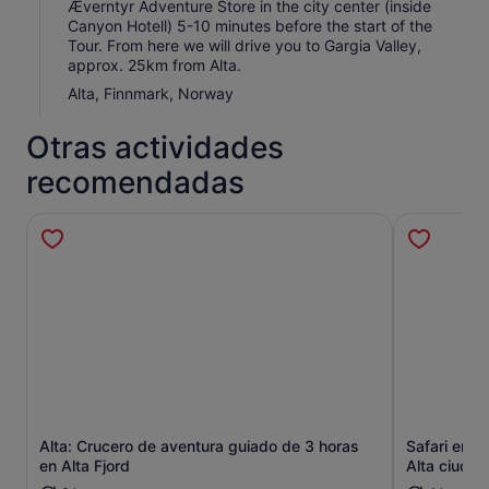
Æverntyr Adventure Store in the city center (inside
parejas, un conductor y un pasajero en cada moto de
Canyon Hotell) 5-10 minutes before the start of the
nieve, con la posibilidad de cambiar de asiento durante
Tour. From here we will drive you to Gargia Valley,
el viaje
approx. 25km from Alta.
Alta, Finnmark, Norway
Otras actividades
recomendadas
Alta: Crucero de aventura guiado de 3 horas
Safari en m
Se abre en una pestaña nueva
en Alta Fjord
Alta ciudad