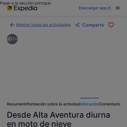
Pasar a la sección principal
Descargar app
Mostrar todas las actividades
Compartir
Volver
a
7+
la
página
con
los
resultados
de
actividades
Resumen
Información sobre la actividad
Ubicación
Comentarios
Desde Alta Aventura diurna
en moto de nieve