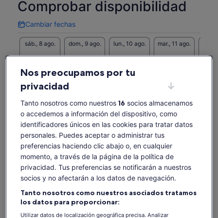
Comprobar disponibilidad
Cambiar fechas
Cambiar
fechas
sáb., 8 ago.
dom., 9 ago.
lun., 10 ago.
mar., 11 ago.
mié., 
-
-
-
-
Nos preocupamos por tu
Es posible que el contenido de esta página se haya
traducido automáticamente.
privacidad
Ver entradas
Ver texto original (inglés)
Tanto nosotros como nuestros
16
socios almacenamos
Se
Opinar sobre esta traducción
abre
o accedemos a información del dispositivo, como
en
identificadores únicos en las cookies para tratar datos
Qué incluye y qué no
una
personales. Puedes aceptar o administrar tus
pestaña
preferencias haciendo clic abajo o, en cualquier
nueva
Guía profesional
momento, a través de la página de la política de
Recogida y devolución en Alta
privacidad. Tus preferencias se notificarán a nuestros
Trajes térmicos cálidos, calzado y guantes
socios y no afectarán a los datos de navegación.
Cascos
Tanto nosotros como nuestros asociados tratamos
Café, té y aperitivos
los datos para proporcionar:
Utilizar datos de localización geográfica precisa. Analizar