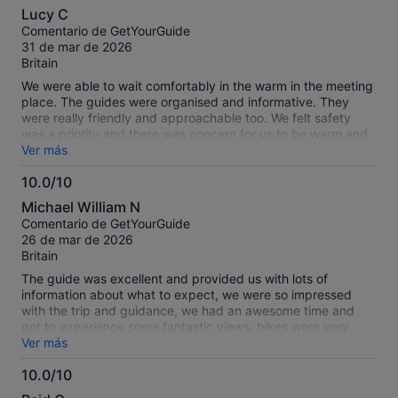
10.0
nuestros
Lucy C
sobre
comentarios
Comentario de GetYourGuide
10
contrastados.
31 de mar de 2026
Britain
We were able to wait comfortably in the warm in the meeting
place. The guides were organised and informative. They
were really friendly and approachable too. We felt safety
was a priority and there was concern for us to be warm and
in the right clothing which was provided. We had a lot of fun
Ver más
on the snowmobile ride, stopping a few times en route. There
10.0/10
was plenty of time for the activity and we didn’t feel rushed
10.0
at all.
Michael William N
sobre
Comentario de GetYourGuide
10
26 de mar de 2026
Britain
The guide was excellent and provided us with lots of
information about what to expect, we were so impressed
with the trip and guidance, we had an awesome time and
got to experience some fantastic views, bikes were very
comfortable and easy to use
Ver más
10.0/10
10.0