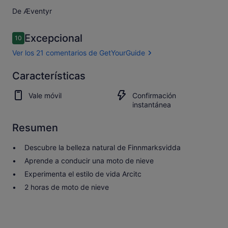
De Æventyr
Comentarios
Excepcional
10
10 de 10
Ver los 21 comentarios de GetYourGuide
Excepcional
Características
10.0
10.0 sobre 10
Abrir los
Vale móvil
Confirmación
21 comentarios
instantánea
de
GetYourGuide
Resumen
Descubre la belleza natural de Finnmarksvidda
Aprende a conducir una moto de nieve
Experimenta el estilo de vida Arcitc
2 horas de moto de nieve