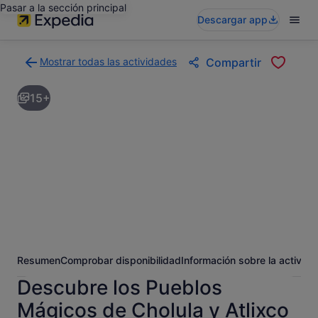
Pasar a la sección principal
Descargar app
Mostrar todas las actividades
Compartir
Volver
a
15+
la
página
con
los
resultados
de
actividades
Resumen
Comprobar disponibilidad
Información sobre la activida
Descubre los Pueblos
Mágicos de Cholula y Atlixco