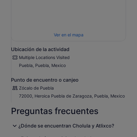
como el Pueblo Mágico de las Flores
,
esta colorida joya
se encuentra al pie del poderoso volcán Popocatépetl.
Disfruta de calles rebosantes de vida, rincones vibrantes
perfectos para hacer fotos y deliciosos manjares locales
que hacen de cada paso una delicia.
Ver en el mapa
Cada momento de esta excursión celebra la belleza, la
creatividad y el espíritu de México, ¡una aventura cultural
Ubicación de la actividad
inolvidable que querrás revivir una y otra vez!
Multiple Locations Visited
Puebla, Puebla, Mexico
Punto de encuentro o canjeo
Zócalo de Puebla
72000, Heroica Puebla de Zaragoza, Puebla, Mexico
Preguntas frecuentes
¿Dónde se encuentran Cholula y Atlixco?