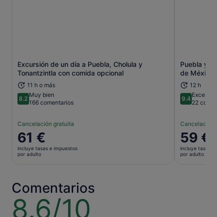
Excursión de un día a Puebla, Cholula y
Puebla y C
Se abre en una pestaña nueva
Tonantzintla con comida opcional
de México
11 h o más
12 h
Muy bien
Excepcio
8.2
9.4
8.2 sobre 10
9.4 sobre 
166 comentarios
22 comen
Cancelación gratuita
Cancelación 
El
61 €
El
59 €
precio
precio
incluye tasas e impuestos
incluye tasas e
es
es
por adulto
por adulto
de
de
61 €
59 €
por
por
Comentarios
adulto
adulto
8.6/10
8.6
sobre