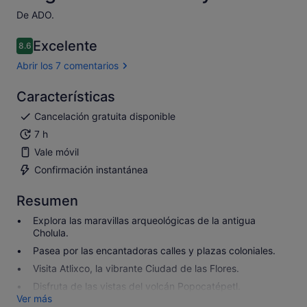
De ADO.
Excelente
8.6
8.6 sobre 10
Abrir los 7 comentarios
Características
Cancelación gratuita disponible
7 h
Vale móvil
Confirmación instantánea
Resumen
Explora las maravillas arqueológicas de la antigua
Cholula.
Pasea por las encantadoras calles y plazas coloniales.
Visita Atlixco, la vibrante Ciudad de las Flores.
Disfruta de las vistas del volcán Popocatépetl.
Ver más