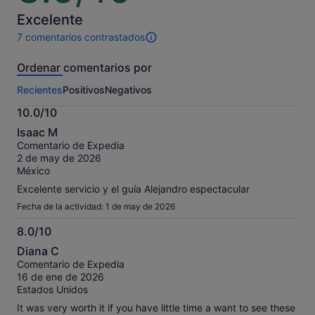
10
Excelente
7 comentarios contrastados
7 comentarios
de
Ordenar comentarios por
esta
actividad.
Recientes
Positivos
Negativos
Más
información
10.0/10
sobre
10.0
nuestros
Isaac M
sobre
comentarios
Comentario de Expedia
10
contrastados.
2 de may de 2026
México
Excelente servicio y el guía Alejandro espectacular
Fecha de la actividad: 1 de may de 2026
8.0/10
8.0
Diana C
sobre
Comentario de Expedia
10
16 de ene de 2026
Estados Unidos
It was very worth it if you have little time a want to see these