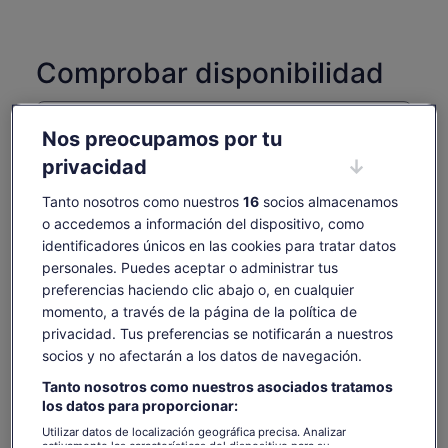
Comprobar disponibilidad
Fechas
sáb, 8 ago - sáb, 22 ago
Nos preocupamos por tu
privacidad
Número de personas
1 adulto
Tanto nosotros como nuestros
16
socios almacenamos
o accedemos a información del dispositivo, como
sáb., 8 ago.
dom., 9 ago.
lun., 10 ago.
mar., 11 ago.
mié., 
identificadores únicos en las cookies para tratar datos
-
30 €
30 €
30 €
3
personales. Puedes aceptar o administrar tus
preferencias haciendo clic abajo o, en cualquier
Es posible que el contenido de esta página se haya
momento, a través de la página de la política de
traducido automáticamente.
El
30 €
privacidad. Tus preferencias se notificarán a nuestros
Ver texto original (inglés)
Ver entradas
precio
socios y no afectarán a los datos de navegación.
incluye tasas e impuestos
Se
Opinar sobre esta traducción
es
por adulto
abre
Tanto nosotros como nuestros asociados tratamos
de
en
los datos para proporcionar:
Qué incluye y qué no
30 €
una
por
Utilizar datos de localización geográfica precisa. Analizar
pestaña
activamente las características del dispositivo para su