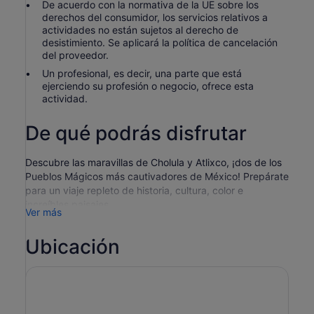
De acuerdo con la normativa de la UE sobre los
derechos del consumidor, los servicios relativos a
actividades no están sujetos al derecho de
desistimiento. Se aplicará la política de cancelación
del proveedor.
Un profesional, es decir, una parte que está
ejerciendo su profesión o negocio, ofrece esta
actividad.
De qué podrás disfrutar
Descubre las maravillas de Cholula y Atlixco, ¡dos de los
Pueblos Mágicos más cautivadores de México! Prepárate
para un viaje repleto de historia, cultura, color e
increíbles paisajes.
Ver más
Pasea por Cholula, una ciudad donde lo antiguo y lo
contemporáneo se mezclan a la perfección. Descubre
Ubicación
sus impresionantes tesoros arqueológicos, su
arquitectura colonial, sus animadas plazas y jardines,
además de las innumerables iglesias históricas que dan a
la ciudad su encanto único.
A continuación, ¡deja que Atlixco te arrase! Conocido