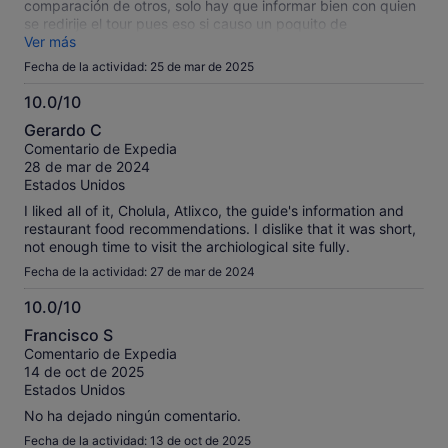
comparación de otros, solo hay que informar bien con quien
se redirije el tour pues eso si causo un poquito de
malentendido
Ver más
Fecha de la actividad: 25 de mar de 2025
10.0/10
10.0
Gerardo C
sobre
Comentario de Expedia
10
28 de mar de 2024
Estados Unidos
I liked all of it, Cholula, Atlixco, the guide's information and
restaurant food recommendations. I dislike that it was short,
not enough time to visit the archiological site fully.
Fecha de la actividad: 27 de mar de 2024
10.0/10
10.0
Francisco S
sobre
Comentario de Expedia
10
14 de oct de 2025
Estados Unidos
No ha dejado ningún comentario.
Fecha de la actividad: 13 de oct de 2025