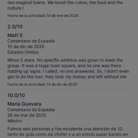
two magical towns. We loved the colors, the food and the
culture !
Fecha de la actividad: 14 de ene de 2026
2.0/10
2.0
Matt S
sobre
Comentario de Expedia
10
15 de dic de 2025
Estados Unidos
Minus 5 stars. No specific address was given to meet the
group. It was a huge town square, and no one was there
holding up signs. I called, no one answered. So, i didn't even
get to do the tour, they took my money and left without me
Fecha de la actividad: 14 de dic de 2025
10.0/10
10.0
María Guevara
sobre
Comentario de Expedia
10
26 de mar de 2025
México
Fuimos seis personas y fue excelente una atención de 10,
tanto de guía como de chofer y a un precio super barato en