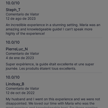
10.0/10
10.0
Steph_T
sobre
Comentario de Viator
10
12 de ago de 2023
An incredible experience in a stunning setting. Maria was an
amazing and knowledgeable guide! I can’t speak more
highly of the experience!
10.0/10
10.0
PierreLuc_N
sobre
Comentario de Viator
10
4 de ene de 2023
Super expérience, la guide était excellente et une super
journée. Les produits étaient tous excellents.
10.0/10
10.0
Lindsay_B
sobre
Comentario de Viator
10
12 de oct de 2022
My husband and I went on this experience and we were not
disappointed. We loved our time with Maria who was the
most gracious and knowledgeable host. For those wanting