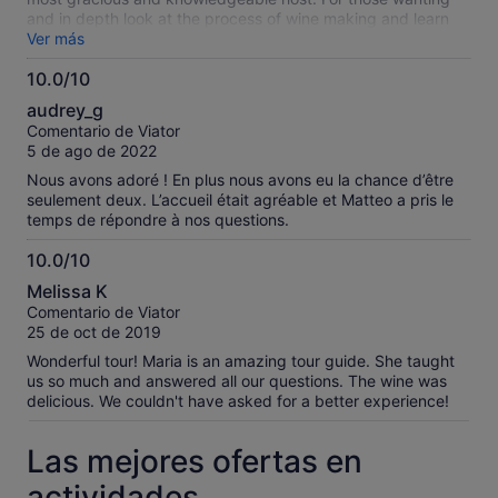
and in depth look at the process of wine making and learn
how to distinguish a good wine this is the best place to go.
Ver más
Would highly recommend!
10.0/10
10.0
audrey_g
sobre
Comentario de Viator
10
5 de ago de 2022
Nous avons adoré ! En plus nous avons eu la chance d’être
seulement deux. L’accueil était agréable et Matteo a pris le
temps de répondre à nos questions.
10.0/10
10.0
Melissa K
sobre
Comentario de Viator
10
25 de oct de 2019
Wonderful tour! Maria is an amazing tour guide. She taught
us so much and answered all our questions. The wine was
delicious. We couldn't have asked for a better experience!
Las mejores ofertas en
actividades