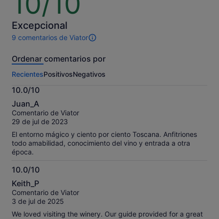
10/10
sobre
es
10
de
Excepcional
28 €
por
9 comentarios de Viator
9 comentarios
adulto
de
Ordenar comentarios por
esta
actividad.
Recientes
Positivos
Negativos
Más
información
10.0/10
sobre
10.0
nuestros
Juan_A
sobre
comentarios
Comentario de Viator
10
contrastados.
29 de jul de 2023
El entorno mágico y ciento por ciento Toscana. Anfitriones
todo amabilidad, conocimiento del vino y entrada a otra
época.
10.0/10
10.0
Keith_P
sobre
Comentario de Viator
10
3 de jul de 2025
We loved visiting the winery. Our guide provided for a great