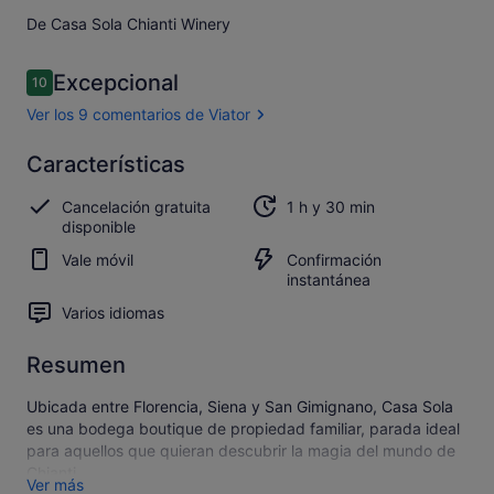
De Casa Sola Chianti Winery
Comentarios
Excepcional
10
10 de 10
Ver los 9 comentarios de Viator
Excepcional
Características
10.0
10.0 sobre 10
Abrir los
Cancelación gratuita
1 h y 30 min
9 comentarios
disponible
de Viator
Vale móvil
Confirmación
instantánea
Varios idiomas
Resumen
Ubicada entre Florencia, Siena y San Gimignano, Casa Sola
es una bodega boutique de propiedad familiar, parada ideal
para aquellos que quieran descubrir la magia del mundo de
Chianti.
Ver más