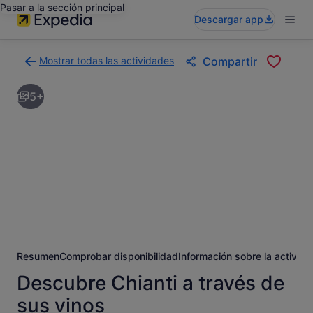
Pasar a la sección principal
Descargar app
Mostrar todas las actividades
Compartir
Volver
a
5+
la
página
con
los
resultados
de
actividades
Resumen
Comprobar disponibilidad
Información sobre la activida
Descubre Chianti a través de
sus vinos