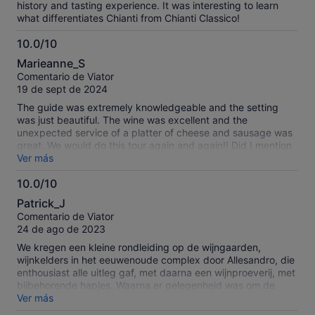
history and tasting experience. It was interesting to learn
what differentiates Chianti from Chianti Classico!
10.0/10
10.0
Marieanne_S
sobre
Comentario de Viator
10
19 de sept de 2024
The guide was extremely knowledgeable and the setting
was just beautiful. The wine was excellent and the
unexpected service of a platter of cheese and sausage was
great. We would do this tour again and again!! Did I mention
the new friends we made!! Maybe it was the wine!! 😂
Ver más
10.0/10
10.0
Patrick_J
sobre
Comentario de Viator
10
24 de ago de 2023
We kregen een kleine rondleiding op de wijngaarden,
wijnkelders in het eeuwenoude complex door Allesandro, die
enthousiast alle uitleg gaf, met daarna een wijnproeverij, met
bijbehorende hapjes. Waarna er gelegenheid was om de
Chiante wijnen te bestellen en direct mee te nemen
Ver más