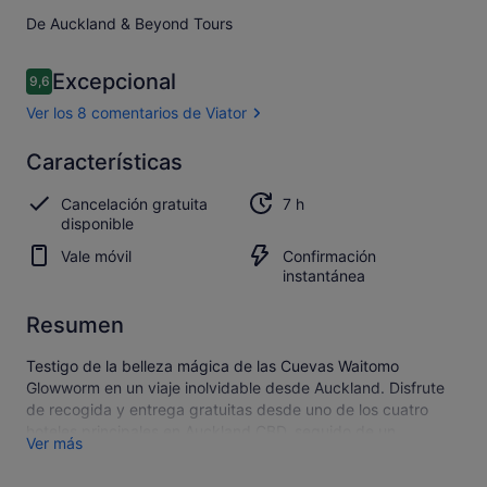
De Auckland & Beyond Tours
Comentarios
Excepcional
9,6
9,6 de 10
Ver los 8 comentarios de Viator
Excepcional
Características
9.6
9.6 sobre 10
Abrir los
Cancelación gratuita
7 h
8 comentarios
disponible
de Viator
Vale móvil
Confirmación
instantánea
Resumen
Testigo de la belleza mágica de las Cuevas Waitomo
Glowworm en un viaje inolvidable desde Auckland. Disfrute
de recogida y entrega gratuitas desde uno de los cuatro
hoteles principales en Auckland CBD, seguido de un
Ver más
pintoresco viaje de 2,5 horas a través del sur de Auckland y
la pintoresca campiña de Waikato, con fotos y paradas