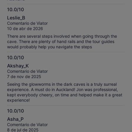
10.0/10
10.0
Leslie_B
sobre
Comentario de Viator
10
10 de abr de 2026
There are several steps involved when going through the
cave. There are plenty of hand rails and the tour guides
would probably help you navigate the steps
10.0/10
10.0
Akshay_K
sobre
Comentario de Viator
10
7 de nov de 2025
Seeing the glowworms in the dark caves is a truly surreal
experience. A must do in Auckland! Jon was professional,
kept everybody cheery, on time and helped make it a great
experience!
10.0/10
10.0
Asha_P
sobre
Comentario de Viator
10
8 de jul de 2025