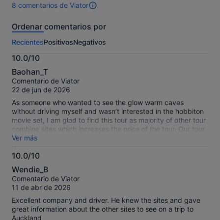
8 comentarios de Viator
8 comentarios
de
Ordenar comentarios por
esta
actividad.
Recientes
Positivos
Negativos
Más
información
10.0/10
sobre
10.0
nuestros
Baohan_T
sobre
comentarios
Comentario de Viator
10
contrastados.
22 de jun de 2026
As someone who wanted to see the glow warm caves
without driving myself and wasn’t interested in the hobbiton
movie set, I am glad to find this tour as majority of other tour
combine sites which increases the price of the tour. Our tour
guide throughout the tour was also quite informative and
Ver más
was fun to listen throughout the long drive. My favorite fact
10.0/10
was learning that cows (you see them all the time on the
10.0
green hills on the side of the road) will form a single file line
Wendie_B
whenever they want to get milked and each cow will go to
sobre
Comentario de Viator
their own designated spot in line every time.
10
11 de abr de 2026
Excellent company and driver. He knew the sites and gave
great information about the other sites to see on a trip to
Auckland