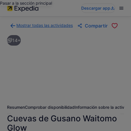
Pasar a la sección principal
Descargar app
Mostrar todas las actividades
Compartir
Volver
a
14+
la
página
con
los
resultados
de
actividades
Resumen
Comprobar disponibilidad
Información sobre la activida
Cuevas de Gusano Waitomo
Glow