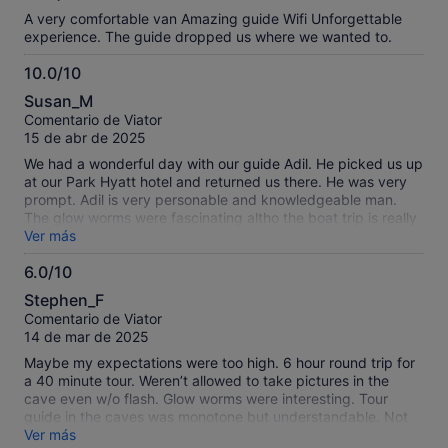
A very comfortable van Amazing guide Wifi Unforgettable
experience. The guide dropped us where we wanted to.
10.0/10
10.0
Susan_M
sobre
Comentario de Viator
10
15 de abr de 2025
We had a wonderful day with our guide Adil. He picked us up
at our Park Hyatt hotel and returned us there. He was very
prompt. Adil is very personable and knowledgeable man.
The glow worms were fascinating altho the boat trip is really
short. You can take a pic at the end but the pics aren't very
Ver más
good. They have fake pics with green screen you can buy.
6.0/10
Adil narrated on the way there and even stopped to show us
6.0
a surprise. We were only 4 in the comfortable van. It's a 2.5
Stephen_F
hour drive but Adil made it very pleasant.
sobre
Comentario de Viator
10
14 de mar de 2025
Maybe my expectations were too high. 6 hour round trip for
a 40 minute tour. Weren’t allowed to take pictures in the
cave even w/o flash. Glow worms were interesting. Tour
guide in the caves was monotone but understandable. Not
sure I would make that trip again with what I know now. Our
Ver más