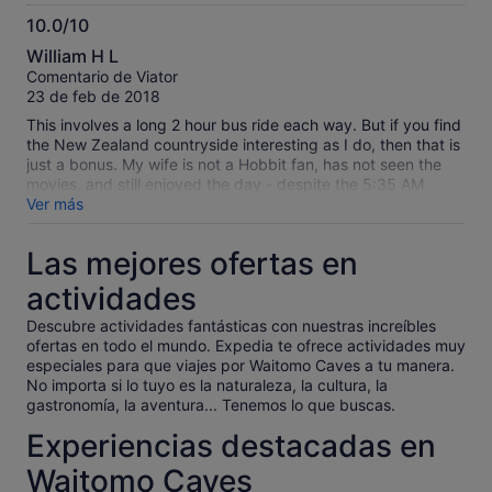
driver kept us entertained with his knowledge of history of
10.0/10
New Zealand.
10.0
William H L
sobre
Comentario de Viator
10
23 de feb de 2018
This involves a long 2 hour bus ride each way. But if you find
the New Zealand countryside interesting as I do, then that is
just a bonus. My wife is not a Hobbit fan, has not seen the
movies, and still enjoyed the day - despite the 5:35 AM
pickup. And if you enjoyed the movies, you will love the site.
Ver más
Our site guide was part of the reconstruction crew, and had
lots of personal stories about the cast and Jackson, and
Las mejores ofertas en
about the creation of the current site and some filming tricks.
Have the dark ale at the Green Dragon if you like beer. Some
actividades
in our group complained that the group was too large, and
they had trouble hearing the guide. The paths are narrow,
Descubre actividades fantásticas con nuestras increíbles
and this could be an issue, but there are collection areas
ofertas en todo el mundo. Expedia te ofrece actividades muy
where the guides stop, so if you keep up it should be OK.
especiales para que viajes por Waitomo Caves a tu manera.
Overall, this was one of the highlights of our trip.
No importa si lo tuyo es la naturaleza, la cultura, la
gastronomía, la aventura... Tenemos lo que buscas.
Experiencias destacadas en
Waitomo Caves