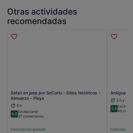
Otras actividades
recomendadas
Safari en jeep por SoCoHo - Sitios históricos -
Antigua Zi
Se abre en una pestaña nueva
Almuerzo - Playa
3 h y 30 
6 h
Excepcio
9.4
9.4 sobre 
45 comen
Excepcional
9.6
9.6 sobre 10
37 comentarios
Cancelación gratuita
Cancelación 