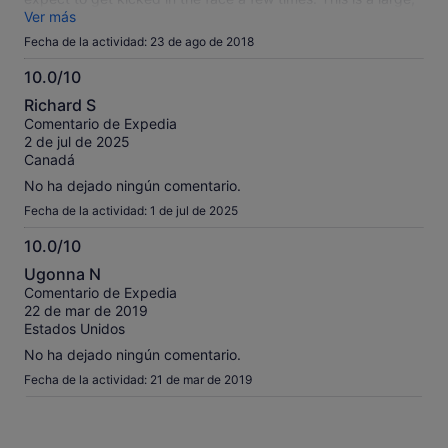
packed party boat. If that if what you are seeking you
Ver más
should have fun. If you are looking for great snorkeling and a
Fecha de la actividad: 23 de ago de 2018
delicious beach lunch, there are terrific options elsewhere!
The lunch is served on the boat, eat from your lap. The crew
10.0/10
was professional and friendly.
10.0
Richard S
sobre
Comentario de Expedia
10
2 de jul de 2025
Canadá
No ha dejado ningún comentario.
Fecha de la actividad: 1 de jul de 2025
10.0/10
10.0
Ugonna N
sobre
Comentario de Expedia
10
22 de mar de 2019
Estados Unidos
No ha dejado ningún comentario.
Fecha de la actividad: 21 de mar de 2019