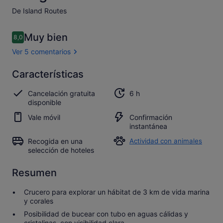
De Island Routes
Comentarios
Muy bien
8,0
8,0 de 10
Ver 5 comentarios
Muy
Características
8.0
8.0 sobre 10
bien
Cancelación gratuita
6 h
Abrir los
disponible
5 comentarios
Vale móvil
Confirmación
instantánea
Recogida en una
Actividad con animales
selección de hoteles
Resumen
Crucero para explorar un hábitat de 3 km de vida marina
y corales
Posibilidad de bucear con tubo en aguas cálidas y
cristalinas, con visibilidad clara