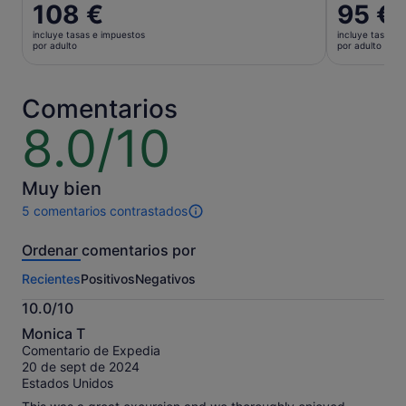
El
108 €
El
95 €
precio
precio
incluye tasas e impuestos
incluye tasas e
es
es
por adulto
por adulto
de
de
108 €
95 €
por
por
Comentarios
adulto
adulto
8.0/10
8.0
sobre
10
Muy bien
5 comentarios contrastados
5 comentarios
de
Ordenar comentarios por
esta
actividad.
Recientes
Positivos
Negativos
Más
información
10.0/10
sobre
10.0
nuestros
Monica T
sobre
comentarios
Comentario de Expedia
10
contrastados.
20 de sept de 2024
Estados Unidos