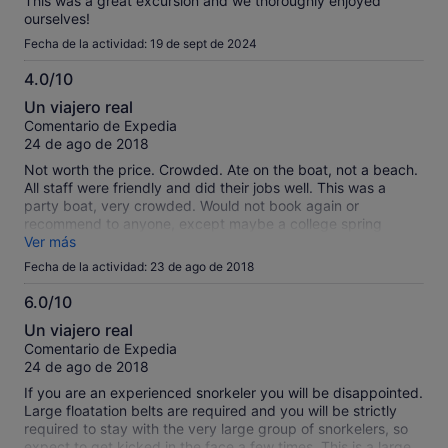
This was a great excursion and we thoroughly enjoyed
ourselves!
Fecha de la actividad: 19 de sept de 2024
4.0/10
4.0
Un viajero real
sobre
Comentario de Expedia
10
24 de ago de 2018
Not worth the price. Crowded. Ate on the boat, not a beach.
All staff were friendly and did their jobs well. This was a
party boat, very crowded. Would not book again or
recommend to anyone, except maybe a college spring
breaker.
Ver más
Fecha de la actividad: 23 de ago de 2018
6.0/10
6.0
Un viajero real
sobre
Comentario de Expedia
10
24 de ago de 2018
If you are an experienced snorkeler you will be disappointed.
Large floatation belts are required and you will be strictly
required to stay with the very large group of snorkelers, so
expect to get kicked in the face a few times. This is a large,