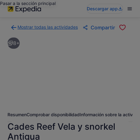
Pasar a la sección principal
Descargar app
Mostrar todas las actividades
Compartir
Volver
a
8+
la
página
con
los
resultados
de
actividades
Resumen
Comprobar disponibilidad
Información sobre la activida
Cades Reef Vela y snorkel
Antigua