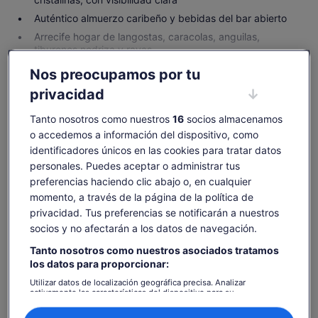
Auténtico almuerzo caribeño y bebidas del bar abierto
Arrecife hogar de langostas, caracolas, anguilas,
tiburones nodriza y rayas
Ver más
Nos preocupamos por tu
privacidad
Tanto nosotros como nuestros
16
socios almacenamos
Comprobar disponibilidad
o accedemos a información del dispositivo, como
identificadores únicos en las cookies para tratar datos
Cambiar fechas
Cambiar
personales. Puedes aceptar o administrar tus
fechas
preferencias haciendo clic abajo o, en cualquier
dom., 9 ago.
lun., 10 ago.
mar., 11 ago.
mié., 12 ago.
jue., 13 ago.
momento, a través de la página de la política de
-
-
119 €
-
119 €
privacidad. Tus preferencias se notificarán a nuestros
Es posible que el contenido de esta página se haya
socios y no afectarán a los datos de navegación.
traducido automáticamente.
El
119 €
Tanto nosotros como nuestros asociados tratamos
Ver texto original (inglés)
Ver entradas
precio
los datos para proporcionar:
incluye tasas e impuestos
Se
Opinar sobre esta traducción
es
por adulto
Utilizar datos de localización geográfica precisa. Analizar
abre
de
activamente las características del dispositivo para su
en
identificación. Almacenar la información en un dispositivo y/o
119 €
una
acceder a ella. Publicidad y contenido personalizados, medición de