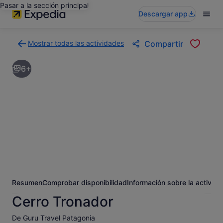
Pasar a la sección principal
Descargar app
Mostrar todas las actividades
Compartir
Volver
a
6+
la
página
con
los
resultados
de
actividades
Resumen
Comprobar disponibilidad
Información sobre la activida
Cerro Tronador
De Guru Travel Patagonia