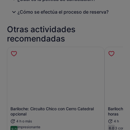
¿Cómo se efectúa el proceso de reserva?
Otras actividades
recomendadas
Bariloche: Circuito Chico con Cerro Catedral
Bariloche: 
Se abre en una pestaña nueva
opcional
horas
4 h o más
4 h
Impresionante
6.0
3 coment
9.0