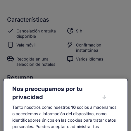
Características
Cancelación gratuita
9 h
disponible
Vale móvil
Confirmación
instantánea
Recogida en una
Varios idiomas
selección de hoteles
Resumen
Nos preocupamos por tu
La visita al Cerro Tronador ofrece amplia diversidad de
paisajes, en medio de la naturaleza la experiencia es única.
privacidad
Tanto nosotros como nuestros
16
socios almacenamos
o accedemos a información del dispositivo, como
Comprobar disponibilidad
identificadores únicos en las cookies para tratar datos
personales. Puedes aceptar o administrar tus
Cambiar fechas