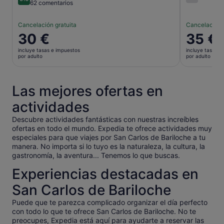
6.0 sobre 
9.0 sobre 10
62 comentarios
Cancelación gratuita
Cancelación 
El
30 €
El
35 €
precio
precio
incluye tasas e impuestos
incluye tasas e
es
es
por adulto
por adulto
de
de
30 €
35 €
por
por
Las mejores ofertas en
adulto
adulto
actividades
Descubre actividades fantásticas con nuestras increíbles
ofertas en todo el mundo. Expedia te ofrece actividades muy
especiales para que viajes por San Carlos de Bariloche a tu
manera. No importa si lo tuyo es la naturaleza, la cultura, la
gastronomía, la aventura... Tenemos lo que buscas.
Experiencias destacadas en
San Carlos de Bariloche
Puede que te parezca complicado organizar el día perfecto
con todo lo que te ofrece San Carlos de Bariloche. No te
preocupes, Expedia está aquí para ayudarte a reservar las