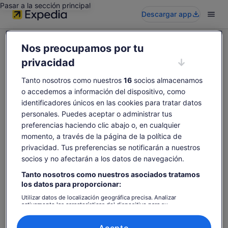
Pasar a la sección principal
Descargar app
Nos preocupamos por tu
privacidad
Tanto nosotros como nuestros
16
socios almacenamos
Vaya, parece que esta actividad no está
o accedemos a información del dispositivo, como
disponible
identificadores únicos en las cookies para tratar datos
Prueba a buscar otras.
personales. Puedes aceptar o administrar tus
preferencias haciendo clic abajo o, en cualquier
momento, a través de la página de la política de
privacidad. Tus preferencias se notificarán a nuestros
Buscar de nuevo
socios y no afectarán a los datos de navegación.
Tanto nosotros como nuestros asociados tratamos
los datos para proporcionar:
Utilizar datos de localización geográfica precisa. Analizar
activamente las características del dispositivo para su
identificación. Almacenar la información en un dispositivo y/o
acceder a ella. Publicidad y contenido personalizados, medición de
publicidad y contenido, investigación de audiencia y desarrollo de