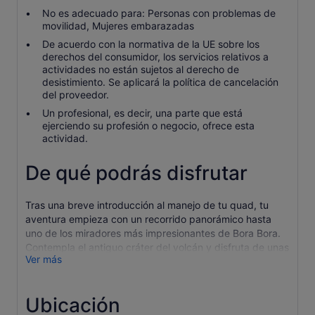
No es adecuado para: Personas con problemas de
movilidad, Mujeres embarazadas
De acuerdo con la normativa de la UE sobre los
derechos del consumidor, los servicios relativos a
actividades no están sujetos al derecho de
desistimiento. Se aplicará la política de cancelación
del proveedor.
Un profesional, es decir, una parte que está
ejerciendo su profesión o negocio, ofrece esta
actividad.
De qué podrás disfrutar
Tras una breve introducción al manejo de tu quad, tu
aventura empieza con un recorrido panorámico hasta
uno de los miradores más impresionantes de Bora Bora.
Contempla el antiguo cráter del volcán y disfruta de unas
Ver más
vistas panorámicas de la laguna de color turquesa y de
las islas vecinas de Raiatea y Tahaa.
Tu viaje continúa con una visita guiada a una auténtica
Ubicación
plantación de vainilla tahitiana, donde descubrirás el