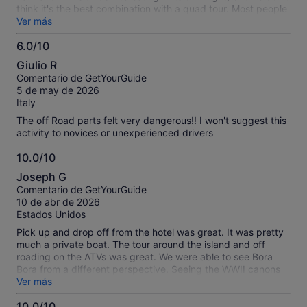
think it's the best combination with a quad tour. Most people
book a quad excursion expecting an adventurous off-road
Ver más
experience, and the stop at the vanilla farm changes the
6.0/10
pace quite a bit. The biggest downside was that too much of
6.0
the ride was spent on regular public roads rather than off-
Giulio R
road trails or in the countryside. The tour was enjoyable
sobre
Comentario de GetYourGuide
overall, but we were hoping for more time exploring nature
10
5 de may de 2026
and less time riding on paved roads. the tour is too
Italy
expensive for what it includes
The off Road parts felt very dangerous!! I won't suggest this
activity to novices or unexperienced drivers
10.0/10
10.0
Joseph G
sobre
Comentario de GetYourGuide
10
10 de abr de 2026
Estados Unidos
Pick up and drop off from the hotel was great. It was pretty
much a private boat. The tour around the island and off
roading on the ATVs was great. We were able to see Bora
Bora from a different perspective. Seeing the WWII canons
at the end was excellent. We pretty much had a private tour
Ver más
(two + guide). Highly recommend H as your guide, he was
10.0/10
excellent. He does all types of tours from this establishment.