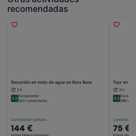
recomendadas
Recorrido en moto de agua en Bora Bora
Tour en 4x
Se abre en una pestaña nueva
2 h
3 h
Excepcional
Excepcio
9.8
9.4
9.8 sobre 10
9.4 sobre 
200 comentarios
289 come
Cancelación gratuita
Cancelación 
El
144 €
El
75 €
precio
precio
incluye tasas e impuestos
incluye tasas e