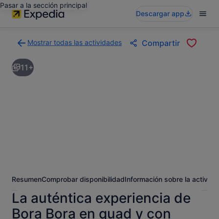
Pasar a la sección principal
Descargar app
Mostrar todas las actividades
Compartir
Volver
a
11+
la
página
con
los
resultados
de
actividades
Resumen
Comprobar disponibilidad
Información sobre la activida
La auténtica experiencia de
Bora Bora en quad y con