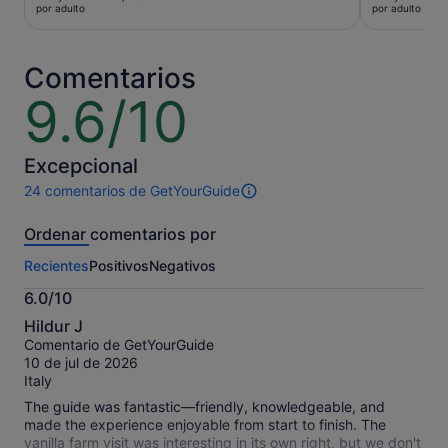
es
es
por adulto
por adulto
de
de
144 €
75 €
por
por
Comentarios
adulto
adulto
9.6/10
9.6
sobre
10
Excepcional
24 comentarios de GetYourGuide
24 comentarios
de
Ordenar comentarios por
esta
actividad.
Recientes
Positivos
Negativos
Más
información
6.0/10
sobre
6.0
nuestros
Hildur J
sobre
comentarios
Comentario de GetYourGuide
10
contrastados.
10 de jul de 2026
Italy
The guide was fantastic—friendly, knowledgeable, and
made the experience enjoyable from start to finish. The
vanilla farm visit was interesting in its own right, but we don't