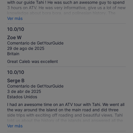
with our guide Tahi ! He was such an awesome guy to spend
3 hours on ATV. He was very informative, give us a lot of new
knowledge about bora bora, and polinesian history. The
snacks was good and with great view !
Ver más
10.0/10
10.0
Zoe W
sobre
Comentario de GetYourGuide
10
29 de ago de 2025
Britain
Great Caleb was excellent
10.0/10
10.0
Serge B
sobre
Comentario de GetYourGuide
10
3 de abr de 2025
Estados Unidos
I had an awesome time on an ATV tour with Tahi. We went all
the way around the island on the main road and did three
side trips with exciting off roading and beautiful views. Tahi
told us about the history of the islands and answered all the
questions the group had. Definitely recommend!
Ver más