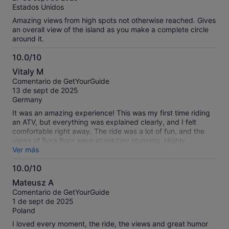
Estados Unidos
Amazing views from high spots not otherwise reached. Gives
an overall view of the island as you make a complete circle
around it.
10.0/10
10.0
Vitaly M
sobre
Comentario de GetYourGuide
10
13 de sept de 2025
Germany
It was an amazing experience! This was my first time riding
an ATV, but everything was explained clearly, and I felt
comfortable right away. The ride was a lot of fun, and the
views of Bora Bora were absolutely stunning. Highly
recommend this tour!
Ver más
10.0/10
10.0
Mateusz A
sobre
Comentario de GetYourGuide
10
1 de sept de 2025
Poland
I loved every moment, the ride, the views and great humor