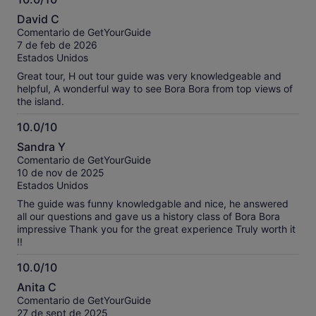
10.0
David C
sobre
Comentario de GetYourGuide
10
7 de feb de 2026
Estados Unidos
Great tour, H out tour guide was very knowledgeable and
helpful, A wonderful way to see Bora Bora from top views of
the island.
10.0/10
10.0
Sandra Y
sobre
Comentario de GetYourGuide
10
10 de nov de 2025
Estados Unidos
The guide was funny knowledgable and nice, he answered
all our questions and gave us a history class of Bora Bora
impressive Thank you for the great experience Truly worth it
!!
10.0/10
10.0
Anita C
sobre
Comentario de GetYourGuide
10
27 de sept de 2025