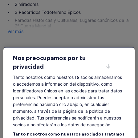
2 miradores
3 Recorridos Todoterreno Épicos
Paradas Históricas y Culturales, Lugares canónicos de la
2ª Guerra Mundial
Ver más
Nos preocupamos por tu
Comprobar disponibilidad
privacidad
Fechas
Tanto nosotros como nuestros
16
socios almacenamos
vie, 7 ago - vie, 21 ago
o accedemos a información del dispositivo, como
Número de personas
identificadores únicos en las cookies para tratar datos
1 viajero
personales. Puedes aceptar o administrar tus
preferencias haciendo clic abajo o, en cualquier
momento, a través de la página de la política de
vie., 7 ago.
sáb., 8 ago.
dom., 9 ago.
lun., 10 ago.
mar., 
privacidad. Tus preferencias se notificarán a nuestros
241 €
241 €
241 €
241 €
24
socios y no afectarán a los datos de navegación.
Es posible que el contenido de esta página se haya
Tanto nosotros como nuestros asociados tratamos
traducido automáticamente.