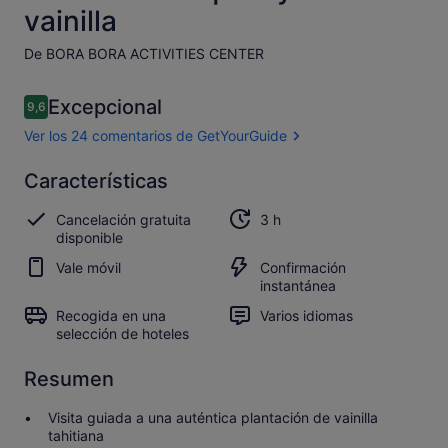
vainilla
De BORA BORA ACTIVITIES CENTER
Comentarios
Excepcional
9,6
9,6 de 10
Ver los 24 comentarios de GetYourGuide
Excepcional
Características
9.6
9.6 sobre 10
Abrir los
Cancelación gratuita
3 h
24 comentarios
disponible
de
GetYourGuide
Vale móvil
Confirmación
instantánea
Recogida en una
Varios idiomas
selección de hoteles
Resumen
Visita guiada a una auténtica plantación de vainilla
tahitiana