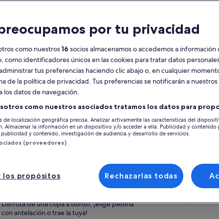
racterísticas
preocupamos por tu privacidad
Cancelación
1 h
gratuita
otros como nuestros
16
socios almacenamos o accedemos a información 
disponible
o, como identificadores únicos en las cookies para tratar datos personal
administrar tus preferencias haciendo clic abajo o, en cualquier momento
Vale móvil
Confirmación
instantánea
na de la política de privacidad. Tus preferencias se notificarán a nuestros
Ver 
a los datos de navegación.
esumen
sotros como nuestros asociados tratamos los datos para propo
Ubicación de la ac
s de localización geográfica precisa. Analizar activamente las características del disposit
Recorre el centro de Belfast en una exclusiva
ón. Almacenar la información en un dispositivo y/o acceder a ella. Publicidad y contenido
Dublin
bicicleta de pedales para 16 personas
publicidad y contenido, investigación de audiencia y desarrollo de servicios.
Dublin, County Du
Utiliza la fuerza del pedal en un grupo de
sociados (proveedores)
entre 7 y 16 personas para desplazarte por la
Punto de encuentr
ciudad
44 Bedford St, Be
Conoce la apasionante historia de Belfast
 los propósitos
Rechazarlas todas
A
Toast Tours, 44 Be
mientras pedaleamos juntos y tomamos una
8DX (Corner of Be
copa
Dublin, Ireland
Disfruta de una copa a bordo, ¡elige pedirla
con antelación o trae la tuya!