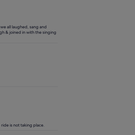
d we all laughed, sang and
h & joined in with the singing
ide is not taking place.