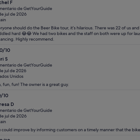
chel F
bre
mentario de GetYourGuide
de jul de 2026
tain
ryone should do the Beer Bike tour, it’s hilarious. There was 22 of us an
dled hard 😂😂 We had two bikes and the staff on both were up for laug
ancing. Highly recommend.
.0/10
0
ri S
bre
mentario de GetYourGuide
de jul de 2026
ados Unidos
, fun, fun! The owner is a great guy.
0/10
0
resa D
bre
mentario de GetYourGuide
de jul de 2026
tain
 could improve by informing customers on a timely manner that the bike r