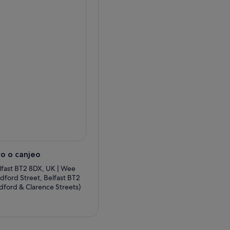
o o canjeo
lfast BT2 8DX, UK | Wee
dford Street, Belfast BT2
dford & Clarence Streets)