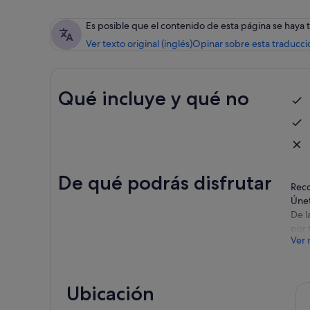
Es posible que el contenido de esta página se haya
Ver texto original (inglés)
Opinar sobre esta traducci
Qué incluye y qué no
De qué podrás disfrutar
Reco
Únet
De l
por 
Ver 
Empá
Haz 
Disf
Ubicación
con 
pedi