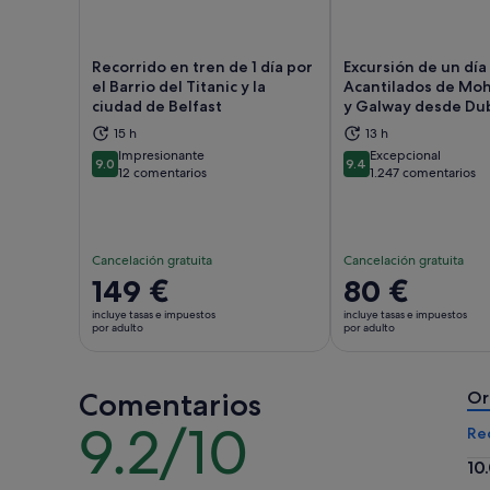
Recorrido en tren de 1 día por
Excursión de un día 
el Barrio del Titanic y la
Acantilados de Moh
ciudad de Belfast
y Galway desde Dub
Se abre en una pestaña nueva
Se 
15 h
13 h
Impresionante
Excepcional
9.0
9.4
9.0 sobre 10
9.4 sobre 10
12 comentarios
1.247 comentarios
Cancelación gratuita
Cancelación gratuita
El
149 €
El
80 €
precio
precio
incluye tasas e impuestos
incluye tasas e impuestos
es
es
por adulto
por adulto
de
de
149 €
80 €
Comentarios
por
por
Or
adulto
adulto
9.2/10
9.2
Re
sobre
10
10
10.