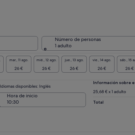
Número de personas
1 adulto
.
mar., 11 ago.
mié., 12 ago.
jue., 13 ago.
vie., 14 ago.
sáb., 15 a
26 €
26 €
26 €
26 €
26 €
Información sobre e
Idiomas disponibles: Inglés
25,68 € x 1 adulto
Hora de inicio
10:30
Total