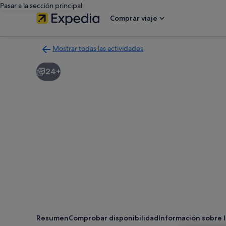
Pasar a la sección principal
Comprar viaje
Mostrar todas las actividades
Volver
a
24+
la
página
con
los
resultados
de
actividades
Resumen
Comprobar disponibilidad
Información sobre l