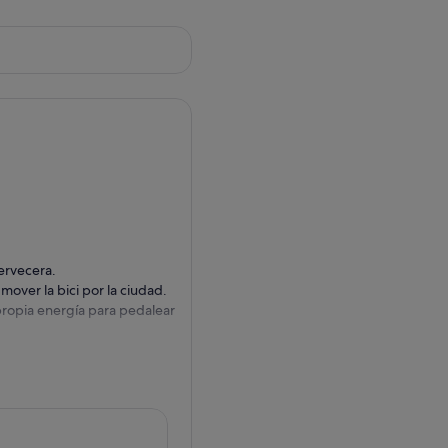
cervecera.
mover la bici por la ciudad.
propia energía para pedalear
rrido adaptado a tus deseos.
k, Crown Bar o Robinsons.
pia bebida (BYO) o pedirla
con Wee Toast Tours para