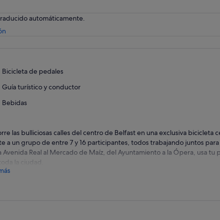
 traducido automáticamente.
Se
ón
abre
en
una
pestaña
Bicicleta de pedales
nueva
Guía turístico y conductor
Bebidas
rre las bulliciosas calles del centro de Belfast en una exclusiva bicicleta 
e a un grupo de entre 7 y 16 participantes, todos trabajando juntos para 
a Avenida Real al Mercado de Maíz, del Ayuntamiento a la Ópera, usa tu 
toda la ciudad.
más
pate del ambiente y brinda por tus compañeros de pedaleo en un reco
una parada en una taberna tradicional, como Kelly's Cellars, Duke of Yor
ruta de una copa a bordo de tu Excursión Wee Toast. Puedes traer tu pro
antelación. bebidas como cerveza, prosecco u otras. Ponte en contacto 
r bebidas con antelación.