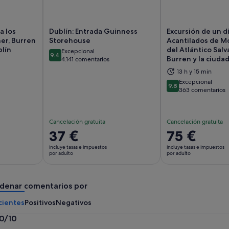
a los
Dublín: Entrada Guinness
Excursión de un dí
er, Burren
Storehouse
Acantilados de Mo
lín
del Atlántico Salva
Excepcional
9.4
Burren y la ciuda
9.4 sobre 10
4.141 comentarios
abre en una pestaña nueva
Se abre en una pestaña nueva
Se
13 h y 15 min
Excepcional
9.8
9.8 sobre 10
363 comentarios
Cancelación gratuita
Cancelación gratuita
El
37 €
El
75 €
precio
precio
incluye tasas e impuestos
incluye tasas e impuestos
es
es
por adulto
por adulto
de
de
37 €
75 €
denar comentarios por
por
por
adulto
adulto
cientes
Positivos
Negativos
.0/10
0