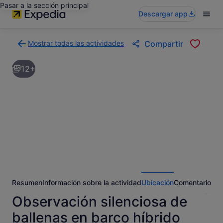
Pasar a la sección principal
Descargar app
Mostrar todas las actividades
Compartir
Volver
a
12+
la
página
con
los
resultados
de
actividades
Resumen
Información sobre la actividad
Ubicación
Comentarios
Observación silenciosa de
ballenas en barco híbrido