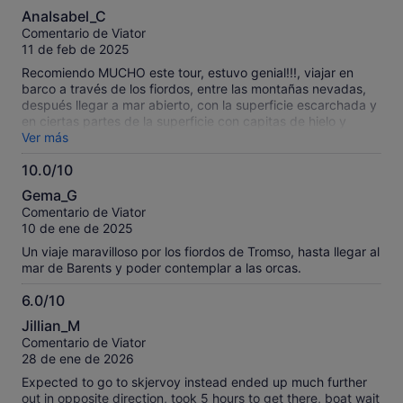
10.0
experiencia impresionante. Se nota claramente el gran
AnaIsabel_C
conocimiento que tienen y, sobre todo, el enorme respeto
sobre
Comentario de Viator
con el que tratan a los animales. Todo fue muy puntual y
10
11 de feb de 2025
bien organizado. Lo recomiendo totalmente.
Recomiendo MUCHO este tour, estuvo genial!!!, viajar en
barco a través de los fiordos, entre las montañas nevadas,
después llegar a mar abierto, con la superficie escarchada y
en ciertas partes de la superficie con capitas de hielo y
llegar a ver el esplendor de ver a las orcas saltando y a las
Ver más
ballenas enseñando su cola en su hábitat natural. Es una
10.0/10
GRAN experiencia. Todo muy organizado, limpio y bonito.
10.0
Estoy muy feliz de haber ido
Gema_G
sobre
Comentario de Viator
10
10 de ene de 2025
Un viaje maravilloso por los fiordos de Tromso, hasta llegar al
mar de Barents y poder contemplar a las orcas.
6.0/10
6.0
Jillian_M
sobre
Comentario de Viator
10
28 de ene de 2026
Expected to go to skjervoy instead ended up much further
out in opposite direction, took 5 hours to get there, boat wait