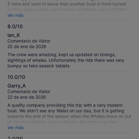
5 mins and went to leave then another boat in front turned
as they saw a whale, ours turned we literally saw a tail then
the boat turned & went really fast we all thought they were
Ver más
heading to see more whales but instead we had a n
8.0/10
extremely rough boat trip home on blue route. No
8.0
explanation as to why they literally moved off quickly as
Ian_K
soon as we saw a whale. A bit disappointed considering it
sobre
Comentario de Viator
cost €180. However the fjords and scenery on the way were
10
25 de ene de 2026
amazing. So I did enjoy it, but would I have paid €180 to sail
for 5 hours stop for no more than 10 mins & turn back, no I
The crew were amazing, kept us updated on timings,
wouldn’t.
sightings of whales. Unfortunately the ride there was very
bumpy so take seasick tablets
10.0/10
10.0
Garry_A
sobre
Comentario de Viator
10
22 de ene de 2026
A quality company providing this trip with a very modern
boat. We didn't see any Wales on our day, but it is getting
towards the end of the season when the Whales move on out
of the local feeding areas following the herring as they
migrate, so we were just unlucky. The views were still
Ver más
incredible on the tour and we got to see a good display of
2.0/10
the Northern Lights as we headed back towards Tromso.