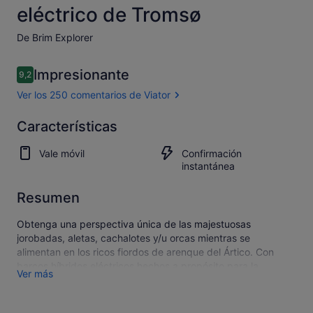
eléctrico de Tromsø
De Brim Explorer
Comentarios
Impresionante
9,2
9,2 de 10
Ver los 250 comentarios de Viator
Impresionante
Características
9.2
9.2 sobre 10
Abrir los
Vale móvil
Confirmación
250 comentarios
instantánea
de Viator
Resumen
Obtenga una perspectiva única de las majestuosas
jorobadas, aletas, cachalotes y/u orcas mientras se
alimentan en los ricos fiordos de arenque del Ártico. Con
barcos híbridos eléctricos hechos a propósito para la
Ver más
observación de ballenas, minimizamos las perturbaciones a
la naturaleza y las ballenas.