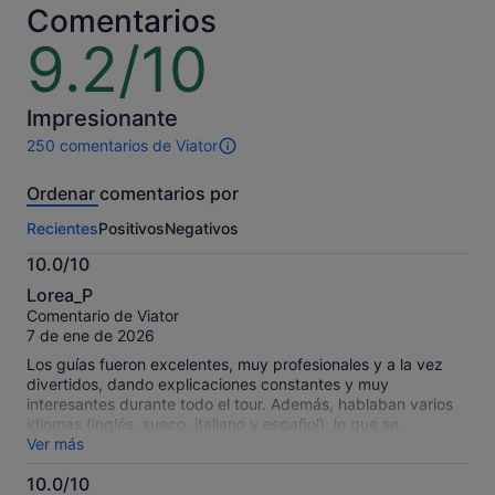
Comentarios
9.2/10
9.2
sobre
10
Impresionante
250 comentarios de Viator
250 comentarios
de
Ordenar comentarios por
esta
actividad.
Recientes
Positivos
Negativos
Más
información
10.0/10
sobre
10.0
nuestros
Lorea_P
sobre
comentarios
Comentario de Viator
10
contrastados.
7 de ene de 2026
Los guías fueron excelentes, muy profesionales y a la vez
divertidos, dando explicaciones constantes y muy
interesantes durante todo el tour. Además, hablaban varios
idiomas (inglés, sueco, italiano y español), lo que se
agradece mucho. Queremos destacar especialmente a Bee,
Ver más
Maria y Massi. Tuvimos muchísima suerte y pudimos ver dos
10.0/10
manadas de orcas y también una ballena jorobada. Fue una