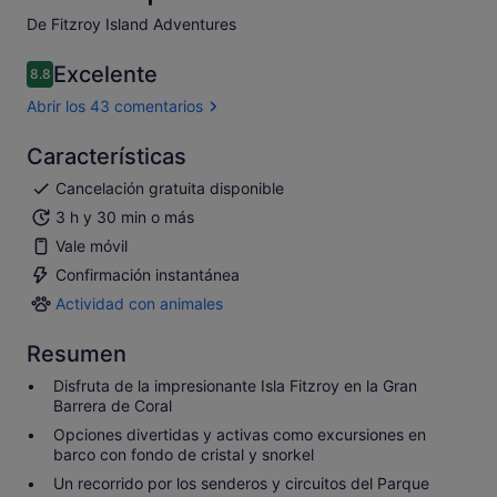
De Fitzroy Island Adventures
Excelente
8.8
8.8 sobre 10
Abrir los 43 comentarios
Características
Cancelación gratuita disponible
3 h y 30 min o más
Vale móvil
Confirmación instantánea
Actividad con animales
Actividad
con
Resumen
animales
Disfruta de la impresionante Isla Fitzroy en la Gran
Barrera de Coral
Opciones divertidas y activas como excursiones en
barco con fondo de cristal y snorkel
Un recorrido por los senderos y circuitos del Parque