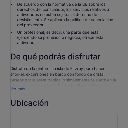
De acuerdo con la normativa de la UE sobre los
derechos del consumidor, los servicios relativos a
actividades no están sujetos al derecho de
desistimiento. Se aplicará la política de cancelación
del proveedor.
Un profesional, es decir, una parte que está
ejerciendo su profesión o negocio, ofrece esta
actividad.
De qué podrás disfrutar
Disfruta de la pintoresca isla de Fitzroy para hacer
snorkel, excursiones en barco con fondo de cristal,
paseos por la selva tropical o simplemente relajarte en la
playa número 1 de Australia, Nudey Beach. Hay tanto
Ver más
que hacer en tierra y en el agua que necesitarás un día
entero. Hay opciones de media jornada para quienes
Ubicación
dispongan de poco tiempo.
Pasa un día empapándote de sol y arena en la isla
Fitzroy, un puesto avanzado virgen de la Gran Barrera de
Coral cubierto de exuberante selva tropical y rodeado de
aguas cristalinas y arrecifes de coral. Cruza en ferry