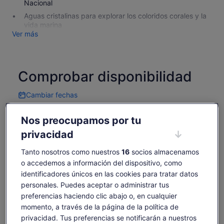
Nacional
Aguas cristalinas para explorar los coloridos corales y la
vida marina
Ver más
Comprobar disponibilidad
Cambiar fechas
Cambiar
fechas
sáb., 8 ago.
dom., 9 ago.
lun., 10 ago.
mar., 11 ago.
mié., 
Nos preocupamos por tu
-
66 €
66 €
66 €
6
privacidad
Es posible que el contenido de esta página se haya
Tanto nosotros como nuestros
16
socios almacenamos
traducido automáticamente.
El
66 €
o accedemos a información del dispositivo, como
Ver texto original (inglés)
Ver entradas
precio
identificadores únicos en las cookies para tratar datos
incluye tasas e impuestos
Se
Opinar sobre esta traducción
es
por adulto
personales. Puedes aceptar o administrar tus
abre
de
en
preferencias haciendo clic abajo o, en cualquier
Qué incluye y qué no
66 €
una
momento, a través de la página de la política de
por
pestaña
privacidad. Tus preferencias se notificarán a nuestros
adulto
nueva
Excursión de un día a la Isla Fitzroy