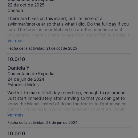
10
22 de oct de 2025
Canadá
There are hikes on this island, but I'm more of a
swimmer/snorkeler so that's what I did. Do the full day if you
can. The forest is beautiful and so are the beaches and if
you snorkel, there's plenty to see from parrot fish to turtles. I
even saw a small (maybe 2ft long) reef shark. You can book
Ver más
the ferry yourself if you prefer. This tour really operates more
Fecha de la actividad: 21 de oct de 2025
as a ferry service, just faster and with a guarantee you'll get
there & back at certain times.
10.0/10
10.0
Daniela Y
sobre
Comentario de Expedia
10
24 de jun de 2024
Estados Unidos
Worth it to make it full day round trip, enough to go around.
Just start immediately after arriving so that you can get to
know the island. Insted of doing the tracks to lighthouse or
summit, kayaking is a good replacement adventure. Would
do it again! Lunch was poor, it will be better to buy at Foxy’s
Ver más
Bar.
Fecha de la actividad: 23 de jun de 2024
10.0/10