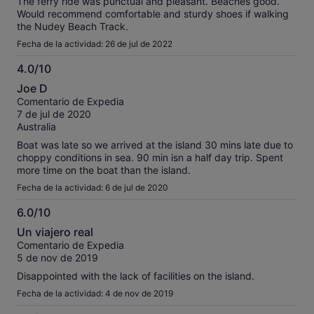
The ferry ride was punctual and pleasant. Beaches good.
Would recommend comfortable and sturdy shoes if walking
the Nudey Beach Track.
Fecha de la actividad: 26 de jul de 2022
4.0/10
4.0
Joe D
sobre
Comentario de Expedia
10
7 de jul de 2020
Australia
Boat was late so we arrived at the island 30 mins late due to
choppy conditions in sea. 90 min isn a half day trip. Spent
more time on the boat than the island.
Fecha de la actividad: 6 de jul de 2020
6.0/10
6.0
Un viajero real
sobre
Comentario de Expedia
10
5 de nov de 2019
Disappointed with the lack of facilities on the island.
Fecha de la actividad: 4 de nov de 2019