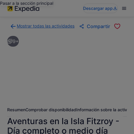
Pasar a la sección principal
Descargar app
Mostrar todas las actividades
Compartir
Volver
a
9+
la
página
con
los
resultados
de
actividades
Resumen
Comprobar disponibilidad
Información sobre la activida
Aventuras en la Isla Fitzroy -
Día completo o medio día