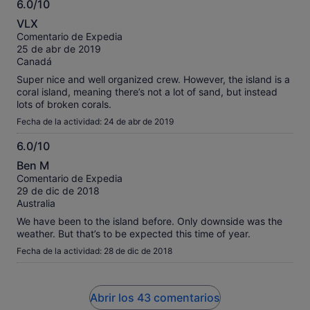
6.0/10
6.0
VLX
sobre
Comentario de Expedia
10
25 de abr de 2019
Canadá
Super nice and well organized crew. However, the island is a
coral island, meaning there’s not a lot of sand, but instead
lots of broken corals.
Fecha de la actividad: 24 de abr de 2019
6.0/10
6.0
Ben M
sobre
Comentario de Expedia
10
29 de dic de 2018
Australia
We have been to the island before. Only downside was the
weather. But that’s to be expected this time of year.
Fecha de la actividad: 28 de dic de 2018
Abrir los 43 comentarios