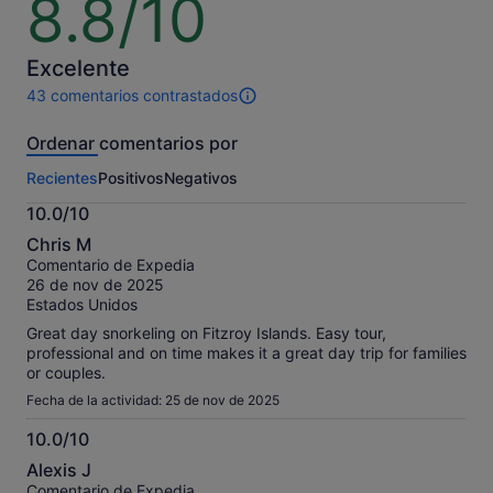
8.8/10
sobre
10
Excelente
43 comentarios contrastados
43 comentarios
de
Ordenar comentarios por
esta
actividad.
Recientes
Positivos
Negativos
Más
información
10.0/10
sobre
10.0
nuestros
Chris M
sobre
comentarios
Comentario de Expedia
10
contrastados.
26 de nov de 2025
Estados Unidos
Great day snorkeling on Fitzroy Islands. Easy tour,
professional and on time makes it a great day trip for families
or couples.
Fecha de la actividad: 25 de nov de 2025
10.0/10
10.0
Alexis J
sobre
Comentario de Expedia