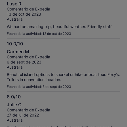
10.0
Luse R
sobre
Comentario de Expedia
10
13 de oct de 2023
Australia
We had an amazing trip, beautiful weather. Friendly staff.
Fecha de la actividad: 12 de oct de 2023
10.0/10
10.0
Carmen M
sobre
Comentario de Expedia
10
6 de sept de 2023
Australia
Beautiful island options to snorkel or hike or boat tour. Foxy’s.
Toilets in convention location.
Fecha de la actividad: 5 de sept de 2023
8.0/10
8.0
Julie C
sobre
Comentario de Expedia
10
27 de jul de 2022
Australia