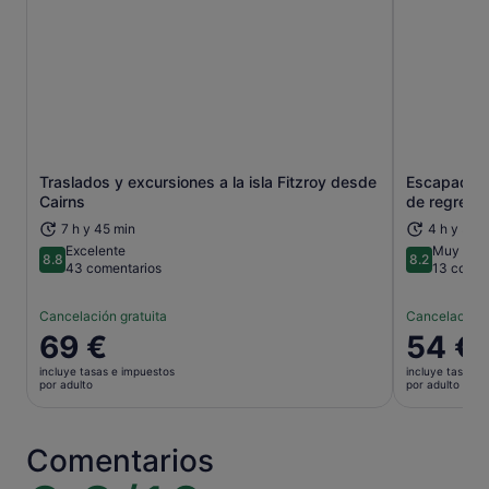
Traslados y excursiones a la isla Fitzroy desde
Escapada a l
Se abre en una pestaña nueva
Cairns
de regreso 
7 h y 45 min
4 h y 30 
Excelente
Muy bien
8.8
8.2
8.8 sobre 10
8.2 sobre 1
43 comentarios
13 comen
Cancelación gratuita
Cancelación 
El
69 €
El
54 €
precio
precio
incluye tasas e impuestos
incluye tasas e
es
es
por adulto
por adulto
de
de
69 €
54 €
por
por
Comentarios
adulto
adulto
8.8