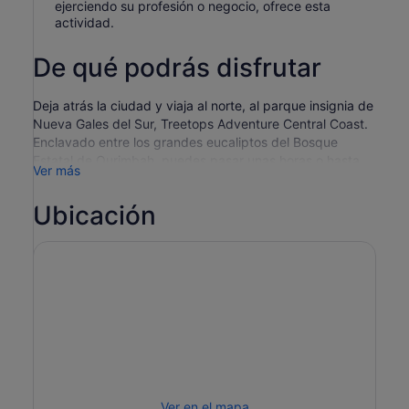
ejerciendo su profesión o negocio, ofrece esta
actividad.
De qué podrás disfrutar
Deja atrás la ciudad y viaja al norte, al parque insignia de
Nueva Gales del Sur, Treetops Adventure Central Coast.
Enclavado entre los grandes eucaliptos del Bosque
Estatal de Ourimbah, puedes pasar unas horas o hasta
Ver más
un día entero dando vueltas. Adecuado para mayores de
8 años
Ubicación
Prepárate para un día de aventuras repleto de acción en
Treetops Adventure Central Coast. Dentro del parque,
rodeado de la exuberante vegetación del bosque, hay
una serie de aventuras de balanceo, vuelo y rebote
esperando a ser exploradas.
Asciende entre 1 y 20 metros sobre el suelo en los
recorridos de cuerdas de los árboles, afrontando retos
aéreos y tirolinas. Luego dirígete a Networld para saltar
en el laberinto de trampolines en forma de red. Encuentra
algo para todas las edades e interesante durante tu
Ver en el mapa