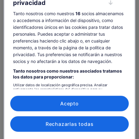
privacidad
aventura al aire libre
Experimenta la emoción de los recorridos por cuerdas de
Tanto nosotros como nuestros
16
socios almacenamos
árboles que alcanzan hasta 17 metros de altura
o accedemos a información del dispositivo, como
Ver más
identificadores únicos en las cookies para tratar datos
personales. Puedes aceptar o administrar tus
preferencias haciendo clic abajo o, en cualquier
Comprobar disponibilidad
momento, a través de la página de la política de
privacidad. Tus preferencias se notificarán a nuestros
Fechas
socios y no afectarán a los datos de navegación.
dom, 9 ago - dom, 23 ago
Tanto nosotros como nuestros asociados tratamos
los datos para proporcionar:
Número de personas
Utilizar datos de localización geográfica precisa. Analizar
1 adulto
activamente las características del dispositivo para su
identificación. Almacenar la información en un dispositivo y/o
acceder a ella. Publicidad y contenido personalizados, medición de
dom., 9 ago.
lun., 10 ago.
mar., 11 ago.
mié., 12 ago.
jue., 
publicidad y contenido, investigación de audiencia y desarrollo de
Acepto
servicios.
-
42 €
42 €
42 €
4
Lista de asociados (proveedores)
Es posible que el contenido de esta página se haya
Rechazarlas todas
traducido automáticamente.
El
42 €
Ver texto original (inglés)
Ver entradas
precio
incluye tasas e impuestos