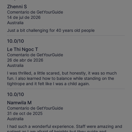
sobre
8.0
nuestros
Zhenni S
sobre
comentarios
Comentario de GetYourGuide
10
contrastados.
14 de jul de 2026
Australia
Just a bit challenging for 40 years old people
10.0/10
10.0
Le Thi Ngoc T
sobre
Comentario de GetYourGuide
10
26 de abr de 2026
Australia
I was thrilled, a little scared, but honestly, it was so much
fun. I also learned how to balance while standing on the
tightrope and it felt like I was a child again.
10.0/10
10.0
Namwila M
sobre
Comentario de GetYourGuide
10
31 de oct de 2025
Australia
I had such a wonderful experience. Staff were amazing and
patient as I am afraid of heights but they guide and