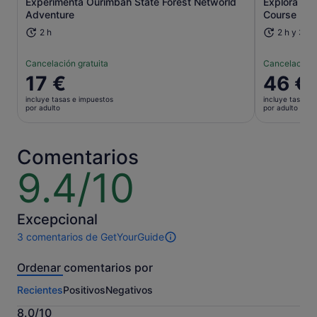
Experimenta Ourimbah State Forest Networld
Explora Ou
Adventure
Course
2 h
2 h y 30 
Cancelación gratuita
Cancelación 
El
17 €
El
46 €
precio
precio
incluye tasas e impuestos
incluye tasas e
es
es
por adulto
por adulto
de
de
17 €
46 €
por
por
Comentarios
adulto
adulto
9.4/10
9.4
sobre
10
Excepcional
3 comentarios de GetYourGuide
3 comentarios
de
Ordenar comentarios por
esta
actividad.
Recientes
Positivos
Negativos
Más
información
8.0/10