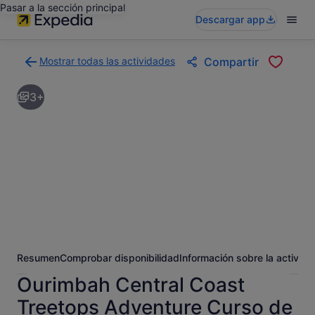
Pasar a la sección principal
Descargar app
Mostrar todas las actividades
Compartir
Volver
a
3+
la
página
con
los
resultados
de
actividades
Resumen
Comprobar disponibilidad
Información sobre la activida
Ourimbah Central Coast
Treetops Adventure Curso de