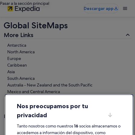
Pasar a la sección principal
Descargar app
Global SiteMaps
More Links
Antarctica
North America
Europe
Caribbean
Asia
South America
Australia - New Zealand and the South Pacific
Mexico and Central America
Middle East
Africa
Nos preocupamos por tu
privacidad
Links
Tanto nosotros como nuestros
16
socios almacenamos o
https://www.expedia.es/Destinos-En-
Europa.d6022967.Destinos-Vuelo
accedemos a información del dispositivo, como