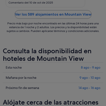
ago
Comentario del 10 de oct de 2025
al
16
Ver los 589 alojamientos en Mountain View
ago
Precio más bajo por noche encontrado en las últimas 24 horas para una
estancia de 1 noche y 2 adultos. Los precios y la disponibilidad están
sujetos a cambios. Pueden aplicarse términos y condiciones adicionales.
Consulta la disponibilidad en
hoteles de Mountain View
Comprueba
Esta noche
8 ago - 9 ago
los
precios
Comprueba
Mañana por la noche
9 ago - 10 ago
en
los
Mountain
precios
Comprueba
Próximo fin de semana
14 ago - 16 ago
View
en
los
para
Mountain
precios
Alójate cerca de las atracciones
esta
View
en