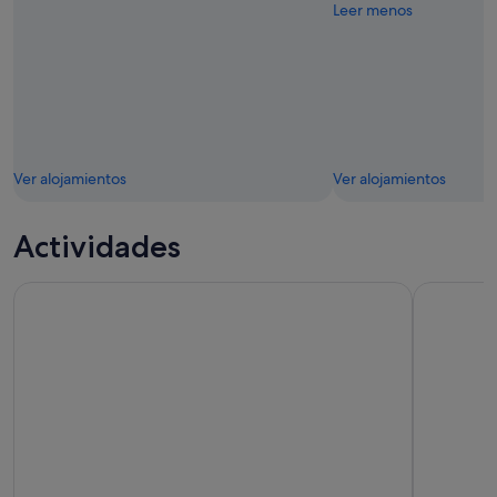
Leer menos
Ver alojamientos
Ver alojamientos
Actividades
Tour de 4 días de San Francisco a Sion, Bryce y Gran Cañón
Tour priva