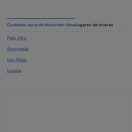
Hoteles cerca de Universidad de Stanford
Apartamentos en Mountain View
Stanford hoteles
Ciudades cerca de Mountain View
Lugares de interés
Moteles en Mountain View
Palo Alto
Los Altos hoteles
Sunnyvale
Apartamentos en Loyola
Old Mountain View hoteles
Los Altos
Casas de campo en Palo Alto
Loyola
Hoteles con spa en Mountain View
Cuernavaca hoteles
Cupertino hoteles
Hoteles de lujo en Menlo Park
Hoteles de 3 estrellas en Palo Alto
Hoteles con conserje en Mountain View
Hoteles de 5 estrellas en Palo Alto