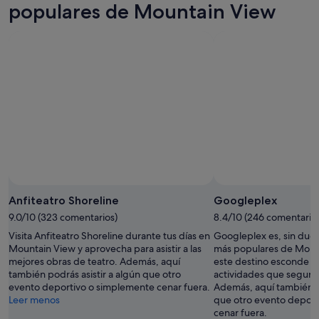
noche,
para
Mountain
populares de Mountain View
8
mañana
View
ago
por
para
-
la
el
9
noche,
próximo
ago
9
fin
ago
de
-
semana,
10
14
ago
ago
-
16
Foto de Gayle Ichiho-Shoji
ago
Foto
gratuita
Anfiteatro Shoreline
Googleplex
de
9.0/10 (323 comentarios)
8.4/10 (246 comentario
Gayle
Visita Anfiteatro Shoreline durante tus días en
Googleplex es, sin duda
Ichiho-
Mountain View y aprovecha para asistir a las
más populares de Moun
Shoji
mejores obras de teatro. Además, aquí
este destino esconde mu
también podrás asistir a algún que otro
actividades que seguro
evento deportivo o simplemente cenar fuera.
Además, aquí también po
Leer menos
que otro evento deport
cenar fuera.