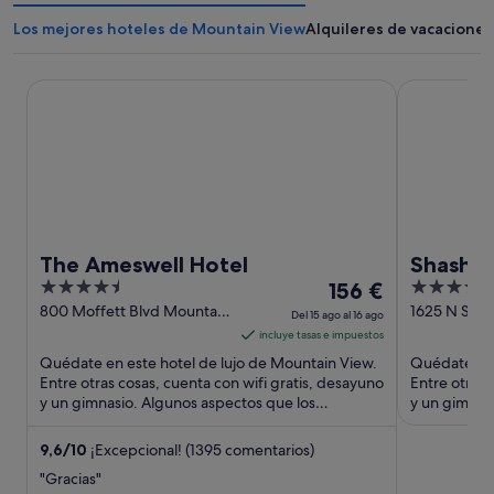
Los mejores hoteles de Mountain View
Alquileres de vacacione
The Ameswell Hotel
Shashi Hote
The Ameswell Hotel
Shashi 
4.5
El
5
156 €
Alto
out
precio
out
800 Moffett Blvd Mountain
1625 N Shor
Del 15 ago al 16 ago
View CA
Mountain V
of
es
of
incluye tasas e impuestos
5
de
5
Quédate en este hotel de lujo de Mountain View.
Quédate en 
156 €
Entre otras cosas, cuenta con wifi gratis, desayuno
Entre otras 
y un gimnasio. Algunos aspectos que los
por
y un gimnasi
huéspedes destacan ...
aspectos que
noche
del
9,6
/
10
¡Excepcional! (1395 comentarios)
15
"Gracias"