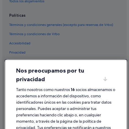
Todos los alojamientos
Políticas
Términos y condiciones generales (excepto para reservas de Vrbo)
Términos y condiciones de Vrbo
Accesibilidad
Privacidad
Cookies
Nos preocupamos por tu
Condiciones de uso
privacidad
Información legal/contacto
Pautas sobre el contenido y cómo denunciar contenido
Tanto nosotros como nuestros
16
socios almacenamos o
accedemos a información del dispositivo, como
identificadores únicos en las cookies para tratar datos
Ayuda
personales. Puedes aceptar o administrar tus
Ayuda
preferencias haciendo clic abajo o, en cualquier
momento, a través de la página de la política de
Cancelar un vuelo
privacidad. Tus preferencias se notificarán a nuestros