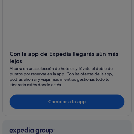
Palo Alto hoteles
Cabañas en Loyola
Mountain View hoteles
Waverly Park hoteles
Sunnyvale hoteles
Con la app de Expedia llegarás aún más
lejos
Ahorra en una selección de hoteles y llévate el doble de
puntos por reservar en la app. Con las ofertas de la app,
podrás ahorrar y viajar más mientras gestionas todo tu
itinerario estés donde estés.
Cambiar a la app