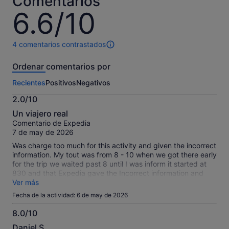
Comentarios
adulto
el
6.6/10
6.6
actual
sobre
es
10
de
4 comentarios contrastados
23 €
4 comentarios
por
de
Ordenar comentarios por
esta
adulto
actividad.
Recientes
Positivos
Negativos
Más
información
2.0/10
sobre
2.0
nuestros
Un viajero real
sobre
comentarios
Comentario de Expedia
10
contrastados.
7 de may de 2026
Was charge too much for this activity and given the incorrect
information. My tout was from 8 - 10 when we got there early
for the trip we waited past 8 until I was inform it started at
830 and that Expedia gave the Incorrect information and
once it started it was said we would see certain things like
Ver más
the palace which we did not and the tour was over in under 1
Fecha de la actividad: 6 de may de 2026
hour, it was not good and I feel I should receive some type of
refund.
8.0/10
8.0
Daniel S