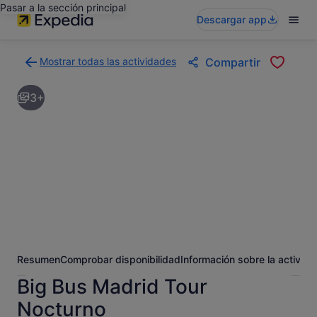
Pasar a la sección principal
Descargar app
Mostrar todas las actividades
Compartir
Volver
a
3+
la
página
con
los
resultados
de
actividades
Resumen
Comprobar disponibilidad
Información sobre la activida
Big Bus Madrid Tour
Nocturno