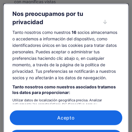
con magníficas vistas
Disfruta de una ruta panorámica sin interrupciones
Nos preocupamos por tu
Ver más
privacidad
Los miembros obtienen un descuento de hasta un
Tanto nosotros como nuestros
16
socios almacenamos
15 % en esta actividad
o accedemos a información del dispositivo, como
identificadores únicos en las cookies para tratar datos
personales. Puedes aceptar o administrar tus
preferencias haciendo clic abajo o, en cualquier
Comprobar disponibilidad
momento, a través de la página de la política de
privacidad. Tus preferencias se notificarán a nuestros
Fechas
socios y no afectarán a los datos de navegación.
vie, 7 ago - vie, 21 ago
Tanto nosotros como nuestros asociados tratamos
los datos para proporcionar:
Número de personas
1 adulto
Utilizar datos de localización geográfica precisa. Analizar
activamente las características del dispositivo para su
identificación. Almacenar la información en un dispositivo y/o
acceder a ella. Publicidad y contenido personalizados, medición de
vie., 7 ago.
sáb., 8 ago.
dom., 9 ago.
lun., 10 ago.
mar., 
publicidad y contenido, investigación de audiencia y desarrollo de
Acepto
servicios.
-
23 €
23 €
23 €
2
Lista de asociados (proveedores)