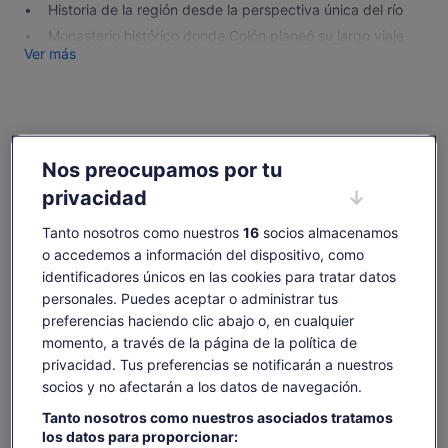
Historia de la región desde la perspectiva única del río
Monasterio histórico donde Colón planeó su largo viaje
Ver más
Comprobar disponibilidad
Nos preocupamos por tu
Cambiar fechas
Cambiar
privacidad
fechas
jue., 6 ago.
vie., 7 ago.
sáb., 8 ago.
dom., 9 ago.
lun., 
Tanto nosotros como nuestros
16
socios almacenamos
-
19 €
19 €
19 €
1
o accedemos a información del dispositivo, como
identificadores únicos en las cookies para tratar datos
Es posible que el contenido de esta página se haya
personales. Puedes aceptar o administrar tus
traducido automáticamente.
El
19 €
preferencias haciendo clic abajo o, en cualquier
Ver texto original (inglés)
Ver entradas
precio
momento, a través de la página de la política de
incluye tasas e impuestos
Se
Opinar sobre esta traducción
es
por adulto
privacidad. Tus preferencias se notificarán a nuestros
abre
de
en
socios y no afectarán a los datos de navegación.
Qué incluye y qué no
19 €
una
por
Tanto nosotros como nuestros asociados tratamos
pestaña
adulto
los datos para proporcionar:
nueva
Crucero por el río Guadalquivir