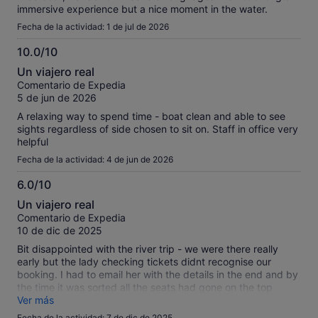
immersive experience but a nice moment in the water.
Fecha de la actividad: 1 de jul de 2026
10.0/10
10.0
Un viajero real
sobre
Comentario de Expedia
10
5 de jun de 2026
A relaxing way to spend time - boat clean and able to see
sights regardless of side chosen to sit on. Staff in office very
helpful
Fecha de la actividad: 4 de jun de 2026
6.0/10
6.0
Un viajero real
sobre
Comentario de Expedia
10
10 de dic de 2025
Bit disappointed with the river trip - we were there really
early but the lady checking tickets didnt recognise our
booking. I had to email her with the details in the end and by
the time it was sorted all the seats had gone on the top
deck. So we stood. Also city is not as pretty from the river.
Ver más
Fecha de la actividad: 7 de dic de 2025