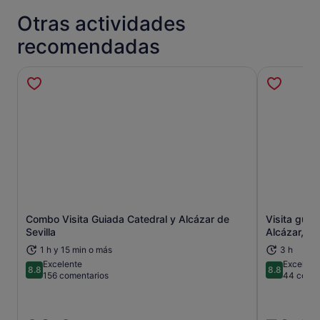
Otras actividades
recomendadas
Combo Visita Guiada Catedral y Alcázar de
Visita guia
Se abre en una pestaña nueva
Sevilla
Alcázar, la 
1 h y 15 min o más
3 h
Excelente
Excelent
8.8
8.8
8.8 sobre 10
8.8 sobre 
156 comentarios
44 comen