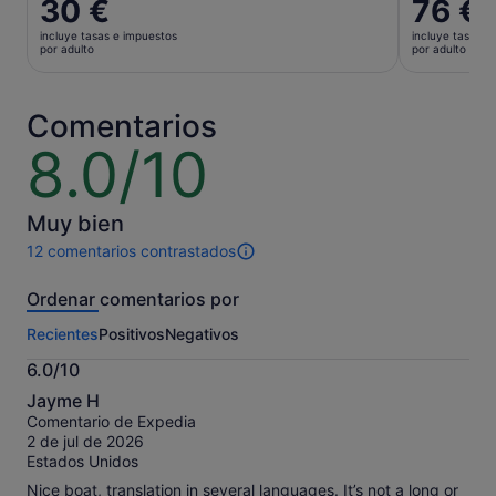
El
30 €
El
76 €
precio
precio
incluye tasas e impuestos
incluye tasas e
es
es
por adulto
por adulto
de
de
30 €
76 €
por
por
Comentarios
adulto
adulto
8.0/10
8.0
sobre
10
Muy bien
12 comentarios contrastados
12 comentarios
de
Ordenar comentarios por
esta
actividad.
Recientes
Positivos
Negativos
Más
información
6.0/10
sobre
6.0
nuestros
Jayme H
sobre
comentarios
Comentario de Expedia
10
contrastados.
2 de jul de 2026
Estados Unidos
Nice boat, translation in several languages. It’s not a long or