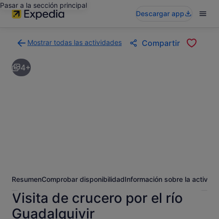
Pasar a la sección principal
Descargar app
Mostrar todas las actividades
Compartir
Volver
a
4+
la
página
con
los
resultados
de
actividades
Resumen
Comprobar disponibilidad
Información sobre la activida
Visita de crucero por el río
Guadalquivir