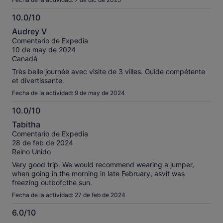
10.0/10
10.0
Audrey V
sobre
Comentario de Expedia
10
10 de may de 2024
Canadá
Très belle journée avec visite de 3 villes. Guide compétente
et divertissante.
Fecha de la actividad: 9 de may de 2024
10.0/10
10.0
Tabitha
sobre
Comentario de Expedia
10
28 de feb de 2024
Reino Unido
Very good trip. We would recommend wearing a jumper,
when going in the morning in late February, asvit was
freezing outbofcthe sun.
Fecha de la actividad: 27 de feb de 2024
6.0/10
6.0