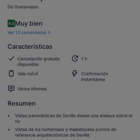
De Granavision
Comentarios
Muy bien
8,0
8,0 de 10
Ver 12 comentarios
Muy
Características
8.0
8.0 sobre 10
bien
Cancelación gratuita
1 h
Abrir los
disponible
12 comentarios
Vale móvil
Confirmación
instantánea
Varios idiomas
Resumen
Vistas panorámicas de Sevilla desde una atalaya sobre el
río
Vistas de los numerosos y majestuosos puntos de
referencia arquitectónicos de Sevilla