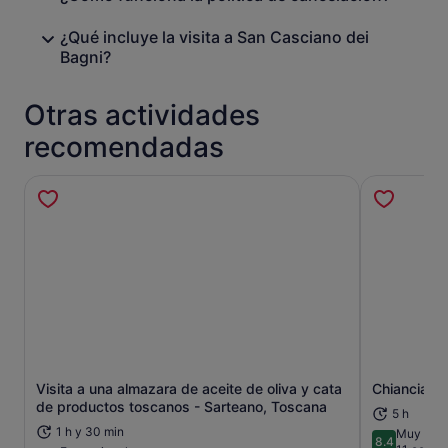
¿Qué incluye la visita a San Casciano dei
Bagni?
Otras actividades
recomendadas
Visita a una almazara de aceite de oliva y cata
Chianciano 
Se abre en una pestaña nueva
de productos toscanos - Sarteano, Toscana
5 h
1 h y 30 min
Muy bien
8.4