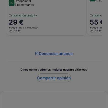
8.4 sobre 
11 comen
Excepcional
10
10 sobre 10
3 comentarios
Cancelación gratuita
Cancelación 
El
29 €
El
55 €
precio
precio
incluye tasas e impuestos
incluye tasas e
es
es
por adulto
por adulto
de
de
29 €
55 €
por
por
adulto
adulto
Denunciar anuncio
Dinos cómo podemos mejorar nuestro sitio web
Compartir opinión