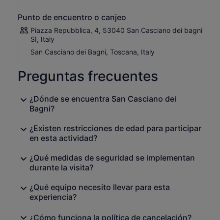
sagradas de San Casciano dei Bagni continúa en
Fonteverde, antaño balneario privado por encargo de los
Punto de encuentro o canjeo
Médicis y hoy lujoso balneario. Al igual que el espíritu
anticuario del siglo XVII, en el interior de la villa aún se
Piazza Repubblica, 4, 53040 San Casciano dei bagni
SI, Italy
exponen piezas relacionadas con los hallazgos
encontrados durante la reciente excavación. Una vez
San Casciano dei Bagni, Toscana, Italy
admirada la galería, es hora de descubrir los efectos
beneficiosos del agua con un baño caliente en uno de los
Preguntas frecuentes
balnearios más bellos de Italia.
¿Dónde se encuentra San Casciano dei
Bagni?
¿Existen restricciones de edad para participar
en esta actividad?
¿Qué medidas de seguridad se implementan
durante la visita?
¿Qué equipo necesito llevar para esta
experiencia?
¿Cómo funciona la política de cancelación?