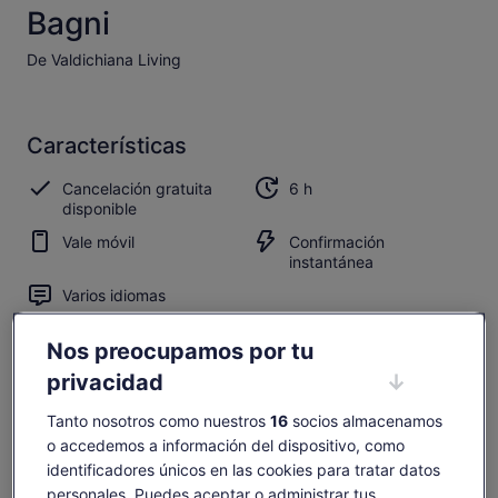
Bagni
De Valdichiana Living
Características
Cancelación gratuita
6 h
disponible
Vale móvil
Confirmación
instantánea
Varios idiomas
Resumen
Nos preocupamos por tu
privacidad
Visita el Santuario Redescubierto de San Casciano dei
Bagni con el arqueólogo
Tanto nosotros como nuestros
16
socios almacenamos
Ve a la sala de exposiciones de Stanze Cassianensi para
o accedemos a información del dispositivo, como
ver el lugar de la excavación
identificadores únicos en las cookies para tratar datos
Admira los objetos que datan del siglo XVII, que aún se
personales. Puedes aceptar o administrar tus