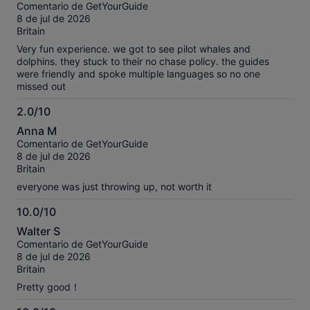
sobre
Comentario de GetYourGuide
10
8 de jul de 2026
Britain
Very fun experience. we got to see pilot whales and
dolphins. they stuck to their no chase policy. the guides
were friendly and spoke multiple languages so no one
missed out
2.0/10
2.0
Anna M
sobre
Comentario de GetYourGuide
10
8 de jul de 2026
Britain
everyone was just throwing up, not worth it
10.0/10
10.0
Walter S
sobre
Comentario de GetYourGuide
10
8 de jul de 2026
Britain
Pretty good！