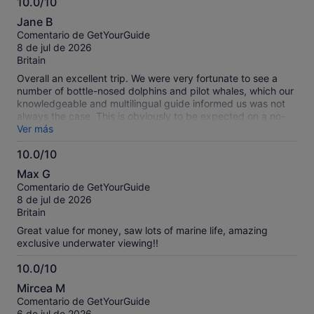
10.0/10
10.0
Jane B
sobre
Comentario de GetYourGuide
10
8 de jul de 2026
Britain
Overall an excellent trip. We were very fortunate to see a
number of bottle-nosed dolphins and pilot whales, which our
knowledgeable and multilingual guide informed us was not
always the case. This is obviously to be expected on a no-
chase policy trip. The boat was comfortable with inside and
Ver más
outside seating but perhaps best to avoid this trip if you are
10.0/10
susceptible to seasickness, although they were very caring
10.0
and pleasant to anyone who did suffer.
Max G
sobre
Comentario de GetYourGuide
10
8 de jul de 2026
Britain
Great value for money, saw lots of marine life, amazing
exclusive underwater viewing!!
10.0/10
10.0
Mircea M
sobre
Comentario de GetYourGuide
10
6 de jul de 2026