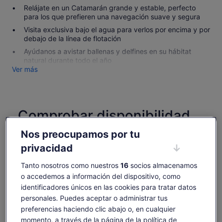
Relájate en un Catamarán grande y estable, perfecto
para los que prefieren una navegación suave y segura
Visita exclusiva bajo el agua para verlos por encima y por
debajo de la línea de flotación
Ayúdanos a avistar ballenas y delfines en su hábitat
natural durante todo el año
Ver más
Comprobar disponibilidad
Nos preocupamos por tu
Fechas
vie, 7 ago - vie, 21 ago
privacidad
Número de personas
Tanto nosotros como nuestros
16
socios almacenamos
1 adulto
o accedemos a información del dispositivo, como
identificadores únicos en las cookies para tratar datos
personales. Puedes aceptar o administrar tus
vie., 7 ago.
sáb., 8 ago.
dom., 9 ago.
lun., 10 ago.
mar., 
preferencias haciendo clic abajo o, en cualquier
28 €
28 €
28 €
28 €
2
momento, a través de la página de la política de