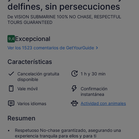
delfines, sin persecuciones
De VISION SUBMARINE 100% NO CHASE, RESPECTFUL
TOURS GUARANTEED
Comentarios
Excepcional
9,4
9,4 de 10
Ver los 1523 comentarios de GetYourGuide
Excepcional
Características
9.4
9.4 sobre 10
Abrir los
Cancelación gratuita
1 h y 30 min
1.523 comentarios
disponible
de GetYourGuide
Vale móvil
Confirmación
instantánea
Varios idiomas
Actividad con animales
Resumen
Respetuoso No-chase garantizado, asegurando una
experiencia tranquila para ellos y para ti