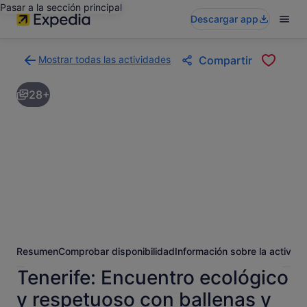
Pasar a la sección principal
Descargar app
Mostrar todas las actividades
Compartir
Volver
a
28+
la
página
con
los
resultados
de
actividades
Resumen
Comprobar disponibilidad
Información sobre la activida
Tenerife: Encuentro ecológico
y respetuoso con ballenas y