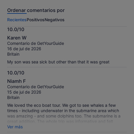
conservación ya no es opcional.
de
Ordenar comentarios por
esta
El futuro del turismo de ballenas y delfines pertenece a
actividad.
los operadores que Ponen a los animales en primer lugar,
Recientes
Positivos
Negativos
Más
Aceptan los límites, Educan honestamente, Actúan con
información
10.0/10
coherencia, Eligen la responsabilidad sobre el volumen.
sobre
10.0
nuestros
Karen W
La fauna salvaje no es un producto. El océano es el
sobre
comentarios
Comentario de GetYourGuide
pulmón de todos nosotros
10
contrastados.
16 de jul de 2026
Britain
My son was sea sick but other than that it was great
10.0/10
10.0
Niamh F
sobre
Comentario de GetYourGuide
10
15 de jul de 2026
Britain
We loved the eco boat tour. We got to see whales a few
times - including underwater in the submarine area which
was amazing - and some dolphins too. The submarine is a
great addition. The whole trip was informative and felt
respectful of the natural habitat. Very good value for money
Ver más
too. I highly recommend if you’re in Tenerife.