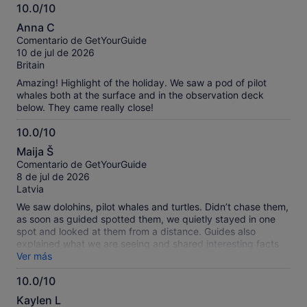
10.0/10
10.0
Anna C
sobre
Comentario de GetYourGuide
10
10 de jul de 2026
Britain
Amazing! Highlight of the holiday. We saw a pod of pilot
whales both at the surface and in the observation deck
below. They came really close!
10.0/10
10.0
Maija Š
sobre
Comentario de GetYourGuide
10
8 de jul de 2026
Latvia
We saw dolohins, pilot whales and turtles. Didn’t chase them,
as soon as guided spotted them, we quietly stayed in one
spot and looked at them from a distance. Guides also
explained what we are seeing and shared interesting facts
about each animal we saw. 10/10 would recommend
Ver más
10.0/10
10.0
Kaylen L