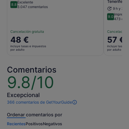
Tenerife
Excelente
8.8
8.8 sobre 10
3.047 comentarios
9 h y 30 
Impresio
9.0
9.0 sobre 
473 come
Cancelación gratuita
Cancelación 
El
48 €
El
57 €
precio
precio
incluye tasas e impuestos
incluye tasas e
es
es
por adulto
por adulto
de
de
48 €
57 €
por
por
Comentarios
adulto
adulto
9.8/10
9.8
sobre
10
Excepcional
366 comentarios de GetYourGuide
366 comentarios
de
Ordenar comentarios por
esta
actividad.
Recientes
Positivos
Negativos
Más