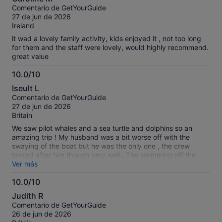
out of 10, I would have to say it was a 10 out of 10
sobre
Comentario de GetYourGuide
experience for me.
10
27 de jun de 2026
Ireland
it wad a lovely family activity, kids enjoyed it , not too long
for them and the staff were lovely, would highly recommend.
great value
10.0/10
10.0
Iseult L
sobre
Comentario de GetYourGuide
10
27 de jun de 2026
Britain
We saw pilot whales and a sea turtle and dolphins so an
amazing trip ! My husband was a bit worse off with the
swaying of the boat but he was the only one , the crew
looked after him though very well . The swimming off the
boat was fantastic to be out in deep water and dive in or
Ver más
jump off the boat was fab ! I’d recommend this trip to
10.0/10
everyone!!!
10.0
Judith R
sobre
Comentario de GetYourGuide
10
26 de jun de 2026