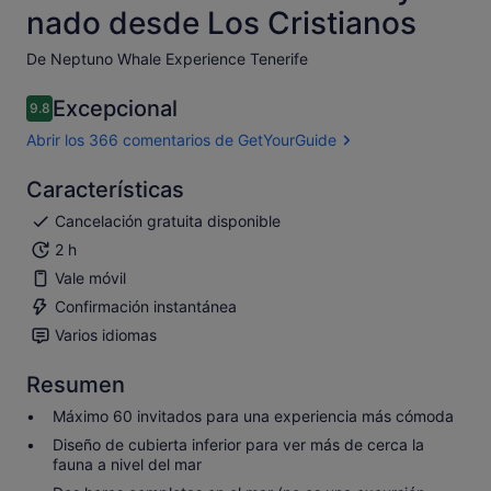
nado desde Los Cristianos
De Neptuno Whale Experience Tenerife
Excepcional
9.8
9.8 sobre 10
Abrir los 366 comentarios de GetYourGuide
Características
Cancelación gratuita disponible
2 h
Vale móvil
Confirmación instantánea
Varios idiomas
Resumen
Máximo 60 invitados para una experiencia más cómoda
Diseño de cubierta inferior para ver más de cerca la
fauna a nivel del mar