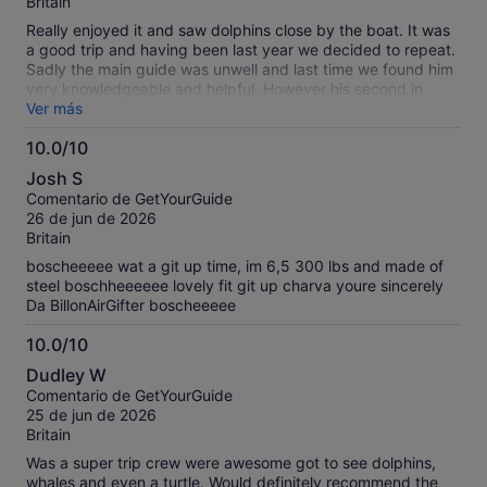
Britain
Really enjoyed it and saw dolphins close by the boat. It was
a good trip and having been last year we decided to repeat.
Sadly the main guide was unwell and last time we found him
very knowledgeable and helpful. However his second in
command did a good job despite taking over at short notice.
Ver más
A really family friendly trip and I would recommend it
10.0/10
10.0
Josh S
sobre
Comentario de GetYourGuide
10
26 de jun de 2026
Britain
boscheeeee wat a git up time, im 6,5 300 lbs and made of
steel boschheeeeee lovely fit git up charva youre sincerely
Da BillonAirGifter boscheeeee
10.0/10
10.0
Dudley W
sobre
Comentario de GetYourGuide
10
25 de jun de 2026
Britain
Was a super trip crew were awesome got to see dolphins,
whales and even a turtle. Would definitely recommend the