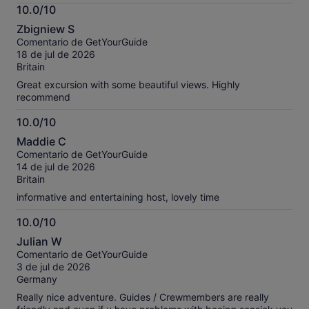
información
10.0/10
sobre
10.0
nuestros
Zbigniew S
sobre
comentarios
Comentario de GetYourGuide
10
contrastados.
18 de jul de 2026
Britain
Great excursion with some beautiful views. Highly
recommend
10.0/10
10.0
Maddie C
sobre
Comentario de GetYourGuide
10
14 de jul de 2026
Britain
informative and entertaining host, lovely time
10.0/10
10.0
Julian W
sobre
Comentario de GetYourGuide
10
3 de jul de 2026
Germany
Really nice adventure. Guides / Crewmembers are really