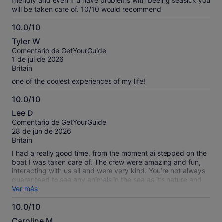
friendly and even if u have problems with beeing seasick you
will be taken care of. 10/10 would recommend
10.0/10
10.0
Tyler W
sobre
Comentario de GetYourGuide
10
1 de jul de 2026
Britain
one of the coolest experiences of my life!
10.0/10
10.0
Lee D
sobre
Comentario de GetYourGuide
10
28 de jun de 2026
Britain
I had a really good time, from the moment ai stepped on the
boat I was taken care of. The crew were amazing and fun,
interacting with us all and were very kind. You’re not always
guaranteed to see any animals in the sea as it’s nature and
their own habitat but it was very much worth the money I
Ver más
paid as we saw a hammer head shark, loads of whales and a
10.0/10
few dolphins. We were taken care off at each point including
10.0
a free non alcoholic mojito which tastes really good! Overall
Caroline M