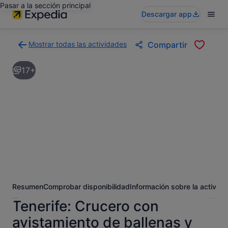
Pasar a la sección principal
Descargar app
Mostrar todas las actividades
Compartir
Volver
a
17+
la
página
con
los
resultados
de
actividades
Resumen
Comprobar disponibilidad
Información sobre la activida
Tenerife: Crucero con
avistamiento de ballenas y