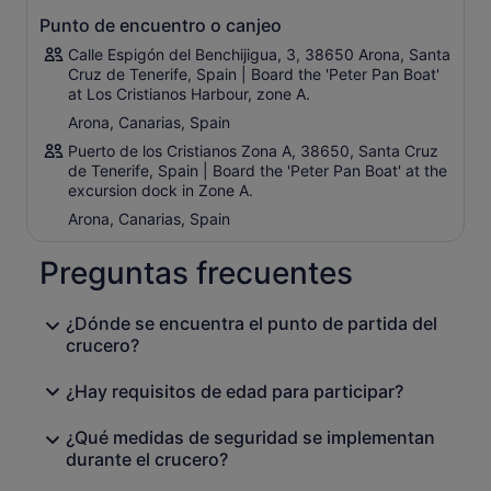
Nuestro experimentado equipo sigue las directrices de la
Punto de encuentro o canjeo
observación responsable de ballenas, manteniendo una
distancia adecuada para no perturbar el comportamiento
Calle Espigón del Benchijigua, 3, 38650 Arona, Santa
natural de los animales. En lugar de acercarnos
Cruz de Tenerife, Spain | Board the 'Peter Pan Boat'
demasiado a las ballenas, les permitimos moverse
at Los Cristianos Harbour, zone A.
libremente alrededor del barco, creando encuentros más
Arona, Canarias, Spain
naturales y respetuosos.
Puerto de los Cristianos Zona A, 38650, Santa Cruz
Este crucero es perfecto para parejas, familias y grupos
de Tenerife, Spain | Board the 'Peter Pan Boat' at the
pequeños que busquen una experiencia de avistamiento
excursion dock in Zone A.
de ballenas cómoda, atractiva y memorable, lejos de las
Arona, Canarias, Spain
excursiones apresuradas o masificadas.
Preguntas frecuentes
¿Dónde se encuentra el punto de partida del
crucero?
¿Hay requisitos de edad para participar?
¿Qué medidas de seguridad se implementan
durante el crucero?