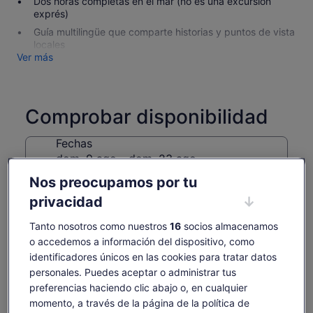
Dos horas completas en el mar (no es una excursión
exprés)
Guía multilingüe que comparte historias y puntos de vista
locales
Ver más
Comprobar disponibilidad
Fechas
dom, 9 ago - dom, 23 ago
Nos preocupamos por tu
Número de personas
privacidad
1 adulto
Tanto nosotros como nuestros
16
socios almacenamos
dom., 9 ago.
lun., 10 ago.
mar., 11 ago.
mié., 12 ago.
jue., 
o accedemos a información del dispositivo, como
-
28 €
28 €
28 €
2
identificadores únicos en las cookies para tratar datos
personales. Puedes aceptar o administrar tus
Es posible que el contenido de esta página se haya
preferencias haciendo clic abajo o, en cualquier
traducido automáticamente.
El
28 €
momento, a través de la página de la política de
Ver texto original (inglés)
Ver entradas
precio