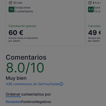
20 min
8 h o más
Excepcional
Excepcio
10
9.6
10 sobre 10
9.6 sobre 
2 comentarios
13 comen
Cancelación gratuita
Cancelación 
El
60 €
El
49 €
precio
precio
incluye tasas e impuestos
incluye tasas e
es
es
por adulto
por adulto
de
de
60 €
49 €
por
por
Comentarios
adulto
adulto
8.0/10
8.0
sobre
10
Muy bien
438 comentarios de GetYourGuide
438 comentarios
de
Ordenar comentarios por
esta
actividad.
Recientes
Positivos
Negativos
Más