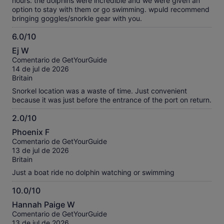
hours. the dolphins were incredible and we were given an
option to stay with them or go swimming. wpuld recommend
bringing goggles/snorkle gear with you.
6.0/10
6.0
Ej W
sobre
Comentario de GetYourGuide
10
14 de jul de 2026
Britain
Snorkel location was a waste of time. Just convenient
because it was just before the entrance of the port on return.
2.0/10
2.0
Phoenix F
sobre
Comentario de GetYourGuide
10
13 de jul de 2026
Britain
Just a boat ride no dolphin watching or swimming
10.0/10
10.0
Hannah Paige W
sobre
Comentario de GetYourGuide
10
13 de jul de 2026