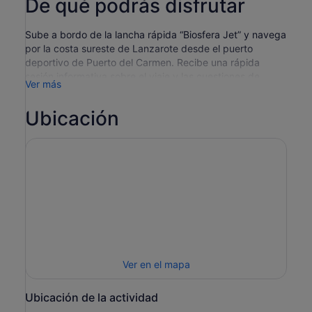
De qué podrás disfrutar
Sube a bordo de la lancha rápida “Biosfera Jet” y navega
por la costa sureste de Lanzarote desde el puerto
deportivo de Puerto del Carmen. Recibe una rápida
sesión informativa sobre el viaje y las cuestiones de
Ver más
seguridad antes de partir.
Después, busca delfines, ballenas y otras especies
Ubicación
marinas con la ayuda de la tripulación y unos
prismáticos. Escucha información detallada sobre las
distintas especies de cetáceos que encontrarás, junto
con otra información técnica e histórica para garantizar
una experiencia completa y única.
Contempla las vistas de la costa, y luego relájate
dándote un baño con la fauna acuática del océano
Atlántico.
Ver en el mapa
Ubicación de la actividad