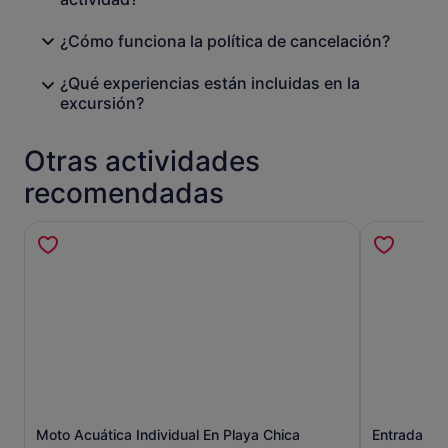
¿Cómo funciona la política de cancelación?
¿Qué experiencias están incluidas en la
excursión?
Otras actividades
recomendadas
Moto Acuática Individual En Playa Chica
Entrada al
Se abre en una pestaña nueva