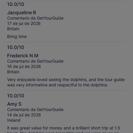
información
10.0/10
sobre
10.0
nuestros
Jacqueline R
sobre
comentarios
Comentario de GetYourGuide
10
contrastados.
17 de jul de 2026
Britain
Bring time
10.0/10
10.0
Frederick N M
sobre
Comentario de GetYourGuide
10
16 de jul de 2026
Britain
Very enjoyable loved seeing the dolphins, and the tour guide
was very informative and respectful to the dolphins.
10.0/10
10.0
Amy S
sobre
Comentario de GetYourGuide
10
14 de jul de 2026
Ireland
it was great value for money and a brilliant short trip at 1.5