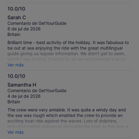
dolphin milk! we saw a turtle going really fast too. They were
10.0/10
so up close and the guide was amazing he really helped
10.0
people, they were all kind caring and extremely funny the
Sarah C
whole trip was worth it and I would 10000% rec omens to all
sobre
Comentario de GetYourGuide
10
6 de jul de 2026
Britain
Brilliant time - best activity of the holiday. It was fabulous to
be out at sea enjoying the ride with the great multilingual
guide giving us regular information. We didn’t get to swim,
which I was looking forward to, as we encountered a large
pod of dolphins - we (the boat) decided to stay longer and
Ver más
experience them in the wild! Magical! Would definitely book
10.0/10
again.
10.0
Samantha H
sobre
Comentario de GetYourGuide
10
4 de jul de 2026
Britain
The crew were very amiable. It was quite a windy day and
the sea was rough which enabled the crew to provide an
exciting boat ride against the waves. Lots of dolphins,
including babies appeared alongside the boat so this was a
real treat. This was an enjoyable experience and we would
Ver más
definitely recommend others to book this.