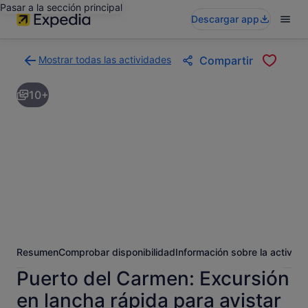
Pasar a la sección principal
Descargar app
Mostrar todas las actividades
Compartir
Volver
a
10+
la
página
con
los
resultados
de
actividades
Resumen
Comprobar disponibilidad
Información sobre la activida
Puerto del Carmen: Excursión
en lancha rápida para avistar