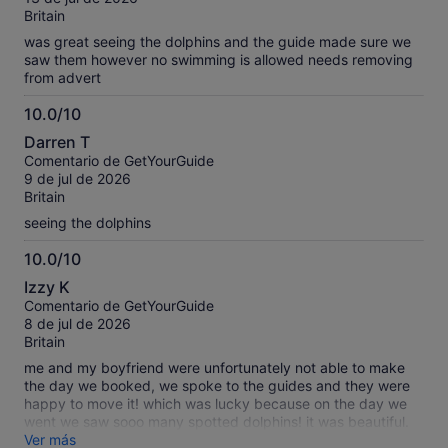
Britain
was great seeing the dolphins and the guide made sure we
saw them however no swimming is allowed needs removing
from advert
10.0/10
10.0
Darren T
sobre
Comentario de GetYourGuide
10
9 de jul de 2026
Britain
seeing the dolphins
10.0/10
10.0
Izzy K
sobre
Comentario de GetYourGuide
10
8 de jul de 2026
Britain
me and my boyfriend were unfortunately not able to make
the day we booked, we spoke to the guides and they were
happy to move it! which was lucky because on the day we
went we saw sooo many spotted dolphins! it was beautiful.
they swam right by the boat with us a couple of us even saw
Ver más