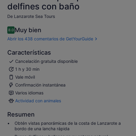
delfines con baño
De Lanzarote Sea Tours
Muy bien
8.0
8.0 sobre 10
Abrir los 438 comentarios de GetYourGuide
Características
Cancelación gratuita disponible
1 h y 30 min
Vale móvil
Confirmación instantánea
Varios idiomas
Actividad con animales
Actividad
con
Resumen
animales
Obtén vistas panorámicas de la costa de Lanzarote a
bordo de una lancha rápida