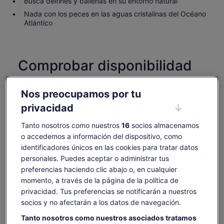
Busca delfines y ballenas en su entorno natural
Nada con los peces en las aguas cristalinas del Océano
Atlántico
Comprobar disponibilidad
Cambiar fechas
Cambiar
Nos preocupamos por tu
fechas
dom., 9 ago.
lun., 10 ago.
mar., 11 ago.
mié., 12 ago.
jue., 13 ago.
privacidad
-
-
35 €
35 €
35 €
Tanto nosotros como nuestros
16
socios almacenamos
Es posible que el contenido de esta página se haya
o accedemos a información del dispositivo, como
traducido automáticamente.
identificadores únicos en las cookies para tratar datos
El
35 €
Ver texto original (inglés)
personales. Puedes aceptar o administrar tus
Ver entradas
precio
incluye tasas e impuestos
Se
Opinar sobre esta traducción
es
preferencias haciendo clic abajo o, en cualquier
por adulto
abre
de
momento, a través de la página de la política de
en
Qué incluye y qué no
35 €
privacidad. Tus preferencias se notificarán a nuestros
una
por
pestaña
socios y no afectarán a los datos de navegación.
adulto
nueva
Excursión de 1,5 horas para avistar delfines y
Tanto nosotros como nuestros asociados tratamos
ballenas