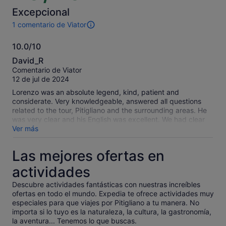
10
para
para
Excepcional
obtener
obtener
1 comentario de Viator
un
un
1 comentario
precio
precio
de
10.0/10
inferior
inferior
esta
10.0
actividad.
David_R
Más
sobre
Comentario de Viator
información
10
12 de jul de 2024
sobre
nuestros
Lorenzo was an absolute legend, kind, patient and
comentarios
considerate. Very knowledgeable, answered all questions
contrastados.
related to the tour, Pitigliano and the surrounding areas. He
was very clear and his English was excellent. We had clear
instructions for pick up and bang on time. The cost of the
Ver más
tour was unbelievable, I would of paid double for what
Lorenzo did for us and the group. The best part for me was
Las mejores ofertas en
his and the group’s company at the end of the tour, we
shared wine, food and stories. There is nothing that could
actividades
make this trip or tour better, thank you Lorenzo.
Descubre actividades fantásticas con nuestras increíbles
ofertas en todo el mundo. Expedia te ofrece actividades muy
especiales para que viajes por Pitigliano a tu manera. No
importa si lo tuyo es la naturaleza, la cultura, la gastronomía,
la aventura... Tenemos lo que buscas.