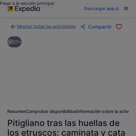
Pasar a la sección principal
Descargar app
Mostrar todas las actividades
Compartir
Volver
a
21+
la
página
con
los
resultados
de
actividades
Resumen
Comprobar disponibilidad
Información sobre la activida
Pitigliano tras las huellas de
los etruscos: caminata y cata