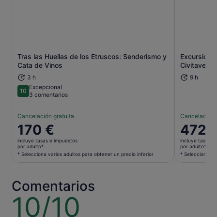
Tras las Huellas de los Etruscos: Senderismo y
Excursión d
Se abre en una pestaña nueva
Cata de Vinos
Civitavecch
3 h
9 h
Excepcional
10
10 sobre 10
3 comentarios
Cancelación gratuita
Cancelación 
El
170 €
El
472 
precio
precio
incluye tasas e impuestos
incluye tasas e
es
es
por adulto*
por adulto*
de
de
* Selecciona varios adultos para obtener un precio inferior
* Selecciona va
170 €
472 €
por
por
Comentarios
adulto*
adulto*
* Selecciona
* Selecci
10/10
10
varios
varios
sobre
adultos
adultos