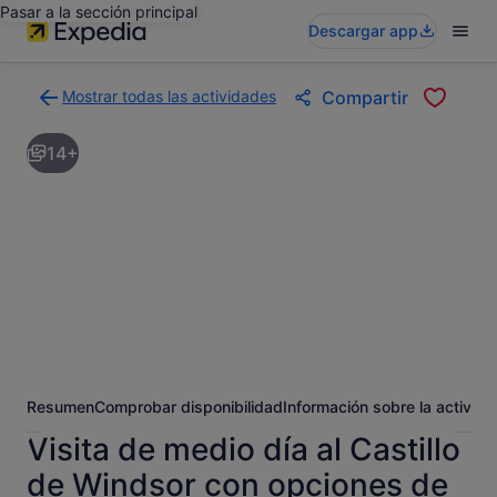
Pasar a la sección principal
Descargar app
Mostrar todas las actividades
Compartir
Volver
a
14+
la
página
con
los
resultados
de
actividades
Resumen
Comprobar disponibilidad
Información sobre la activida
Visita de medio día al Castillo
de Windsor con opciones de