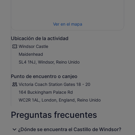
difunta reina Isabel II, y los suntuosos Apartamentos de
Estado.
Antes de volver a Londres, dedica algo de tiempo a
Ver en el mapa
explorar las tiendas tradicionales y las calles históricas
de Windsor. Se dice que Shakespeare escribió
Las
alegres comadres de Windsor
en uno de estos pubs
Ubicación de la actividad
locales, y podrás comprar algunos recuerdos de tu
Windsor Castle
fragmento favorito de la histórica escena.
Maidenhead
Hay mejoras opcionales disponibles en
para que tu día
SL4 1NJ, Windsor, Reino Unido
sea aún más memorable, como un almuerzo clásico de
Fish & Chips, la entrada al London Eye o el acceso al
Punto de encuentro o canjeo
Palacio de Buckingham durante su apertura limitada en
verano.
Victoria Coach Station Gates 18 - 20
164 Buckingham Palace Rd
WC2R 1AL, London, England, Reino Unido
Preguntas frecuentes
¿Dónde se encuentra el Castillo de Windsor?