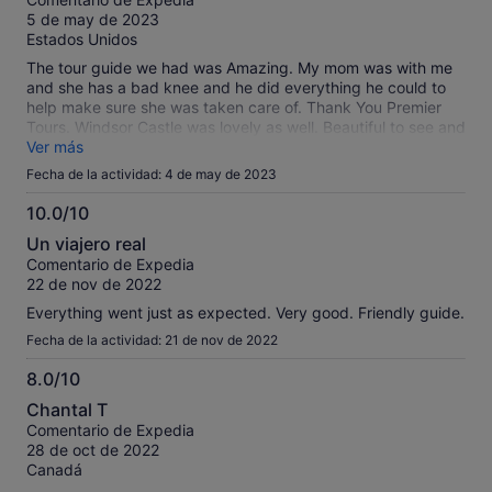
10
5 de may de 2023
Estados Unidos
The tour guide we had was Amazing. My mom was with me
and she has a bad knee and he did everything he could to
help make sure she was taken care of. Thank You Premier
Tours. Windsor Castle was lovely as well. Beautiful to see and
St George’s church was open so we got to see where the
Ver más
Queen was buried. It was a bit crowded but that was to be
Fecha de la actividad: 4 de may de 2023
expected since this weekend the King is being Coronated.
But I recommend you go and see!!!
10.0/10
10.0
Un viajero real
sobre
Comentario de Expedia
10
22 de nov de 2022
Everything went just as expected. Very good. Friendly guide.
Fecha de la actividad: 21 de nov de 2022
8.0/10
8.0
Chantal T
sobre
Comentario de Expedia
10
28 de oct de 2022
Canadá