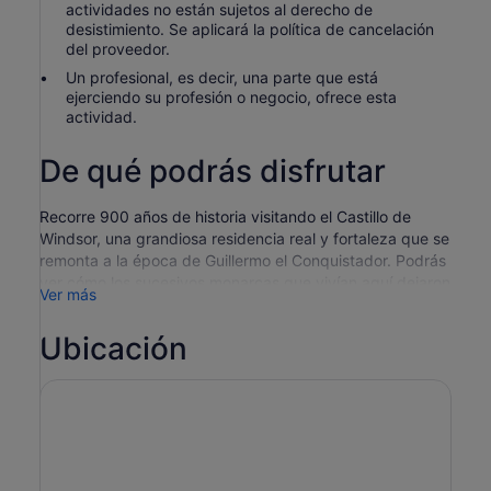
actividades no están sujetos al derecho de
desistimiento. Se aplicará la política de cancelación
del proveedor.
Un profesional, es decir, una parte que está
ejerciendo su profesión o negocio, ofrece esta
actividad.
De qué podrás disfrutar
Recorre 900 años de historia visitando el Castillo de
Windsor, una grandiosa residencia real y fortaleza que se
remonta a la época de Guillermo el Conquistador. Podrás
ver cómo los sucesivos monarcas que vivían aquí dejaron
Ver más
su huella en uno de los castillos más antiguos y
constantemente habitados del mundo. Tu experto guía
Ubicación
local te mostrará los alrededores, dando vida a su rica
historia.
Después de salir del centro de Londres, dirígete hacia la
bonita localidad de Windsor a ver el castillo, donde te
están esperando siglos de historia de la realeza. Tu
entrada te permite ver por ti mismo el esplendor del
edificio, la Capilla de San Jorge, donde está enterrada la