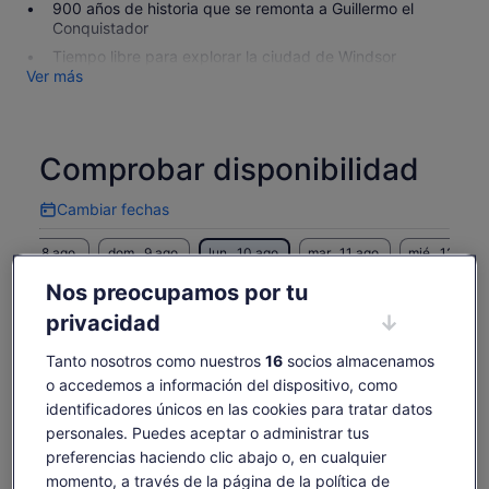
900 años de historia que se remonta a Guillermo el
Conquistador
Tiempo libre para explorar la ciudad de Windsor
Ver más
Comprobar disponibilidad
Cambiar fechas
Cambiar
fechas
sáb., 8 ago.
dom., 9 ago.
lun., 10 ago.
mar., 11 ago.
mié., 12 ago.
-
-
113 €
-
-
Nos preocupamos por tu
privacidad
Es posible que el contenido de esta página se haya
traducido automáticamente.
El
113 €
Tanto nosotros como nuestros
16
socios almacenamos
Ver texto original (inglés)
Ver entradas
precio
o accedemos a información del dispositivo, como
incluye tasas e impuestos
Se
Opinar sobre esta traducción
es
por adulto
abre
identificadores únicos en las cookies para tratar datos
de
en
personales. Puedes aceptar o administrar tus
Qué incluye y qué no
113 €
una
preferencias haciendo clic abajo o, en cualquier
por
pestaña
momento, a través de la página de la política de
adulto
nueva