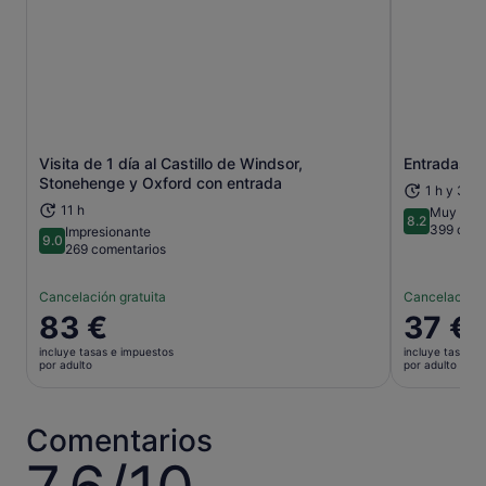
Visita de 1 día al Castillo de Windsor,
Entradas pa
Se abre en una pestaña nueva
Stonehenge y Oxford con entrada
1 h y 30 
11 h
Muy bien
8.2
8.2 sobre 1
399 come
Impresionante
9.0
9.0 sobre 10
269 comentarios
Cancelación gratuita
Cancelación 
El
83 €
El
37 €
precio
precio
incluye tasas e impuestos
incluye tasas e
es
es
por adulto
por adulto
de
de
83 €
37 €
por
por
Comentarios
adulto
adulto
7.6