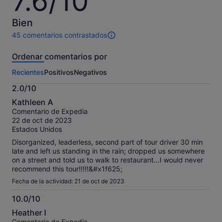
7.6/10
sobre
10
Bien
45 comentarios contrastados
45 comentarios
de
Ordenar comentarios por
esta
actividad.
Recientes
Positivos
Negativos
Más
información
2.0/10
sobre
2.0
nuestros
Kathleen A
sobre
comentarios
Comentario de Expedia
10
contrastados.
22 de oct de 2023
Estados Unidos
Disorganized, leaderless, second part of tour driver 30 min
late and left us standing in the rain; dropped us somewhere
on a street and told us to walk to restaurant…I would never
recommend this tour!!!!!&#x1f625;
Fecha de la actividad: 21 de oct de 2023
10.0/10
10.0
Heather I
sobre
Comentario de Expedia