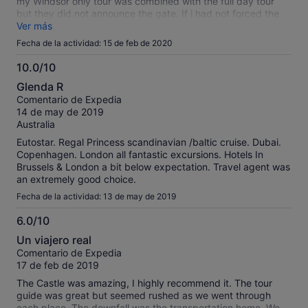
my Windsor only tour was combined with the full day tour
but they did not announce the gate. If i had not forced the
guide to check his list, I might have missed the tour. Also, it
Ver más
says it is a 5 hour tour that begins at 7:45. So, I expected is
Fecha de la actividad: 15 de feb de 2020
to return at 12:45 and book theatre tickets for a 2:30 show.
We were not picked from Windsor until 1:15 and so missed
10.0/10
15 minutes of my show. I would have sone better just taking
10.0
Glenda R
the train there and back and buying the entrance tickets
sobre
Comentario de Expedia
separately.
10
14 de may de 2019
Australia
Eutostar. Regal Princess scandinavian /baltic cruise. Dubai.
Copenhagen. London all fantastic excursions. Hotels In
Brussels & London a bit below expectation. Travel agent was
an extremely good choice.
Fecha de la actividad: 13 de may de 2019
6.0/10
6.0
Un viajero real
sobre
Comentario de Expedia
10
17 de feb de 2019
The Castle was amazing, I highly recommend it. The tour
guide was great but seemed rushed as we went through
each place. The downfall was the transportation home. We