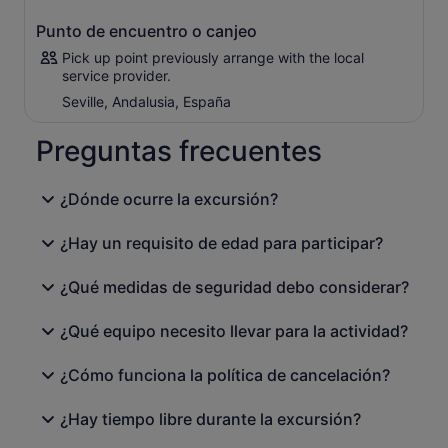
los restos de muchas culturas y religiones diferentes que
Punto de encuentro o canjeo
han dado forma al complejo, y déjate sorprender por sus
exquisitos jardines.
Pick up point previously arrange with the local
service provider.
Después de explorar la Alhambra, date una vuelta por el
Seville, Andalusia, España
centro de la ciudad durante tu tiempo libre para
almorzar, ir de compras y simplemente relajarte en medio
Preguntas frecuentes
de la belleza andaluza que te rodea. La experiencia
terminará con el tranquilo viaje de regreso a Sevilla y la
entrega sin complicaciones.
¿Dónde ocurre la excursión?
IMPORTANTE: tenga en cuenta que Alhambra requiere
que todos los pasajeros proporcionen su nombre
¿Hay un requisito de edad para participar?
completo, fecha de nacimiento y número de pasaporte /
identificación, detalles de cada participante al hacer la
¿Qué medidas de seguridad debo considerar?
reserva. Si no se proporciona, la Alhambra puede
denegar el acceso a sus instalaciones, así que póngase
¿Qué equipo necesito llevar para la actividad?
en contacto con su proveedor local lo antes posible.
¿Cómo funciona la política de cancelación?
¿Hay tiempo libre durante la excursión?