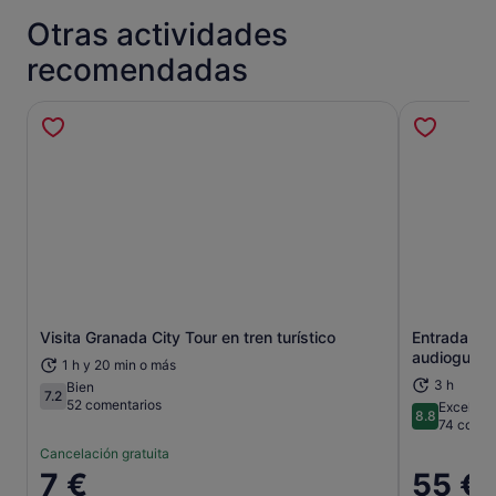
Otras actividades
recomendadas
Se abre en una pestaña nueva
Visita Granada City Tour en tren turístico
Entrada a l
audioguía
1 h y 20 min o más
3 h
Bien
7.2
7.2 sobre 10
52 comentarios
Excelent
8.8
8.8 sobre 
74 comen
Cancelación gratuita
El
7 €
El
55 €