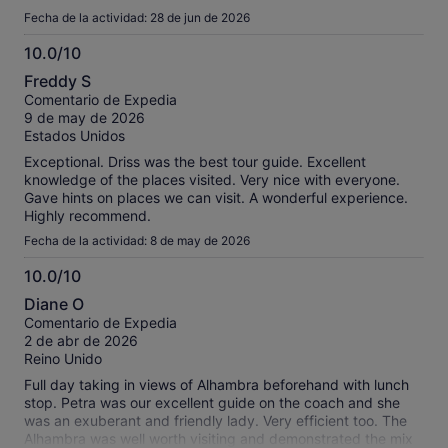
Fecha de la actividad: 28 de jun de 2026
10.0/10
10.0
Freddy S
sobre
Comentario de Expedia
10
9 de may de 2026
Estados Unidos
Exceptional. Driss was the best tour guide. Excellent
knowledge of the places visited. Very nice with everyone.
Gave hints on places we can visit. A wonderful experience.
Highly recommend.
Fecha de la actividad: 8 de may de 2026
10.0/10
10.0
Diane O
sobre
Comentario de Expedia
10
2 de abr de 2026
Reino Unido
Full day taking in views of Alhambra beforehand with lunch
stop. Petra was our excellent guide on the coach and she
was an exuberant and friendly lady. Very efficient too. The
Alhambra was well worth visiting and demonstrated the mix