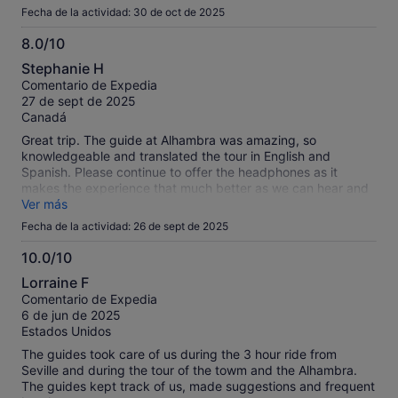
Fecha de la actividad: 30 de oct de 2025
8.0/10
8.0
Stephanie H
sobre
Comentario de Expedia
10
27 de sept de 2025
Canadá
Great trip. The guide at Alhambra was amazing, so
knowledgeable and translated the tour in English and
Spanish. Please continue to offer the headphones as it
makes the experience that much better as we can hear and
walk. Gardens were beautiful and palace was magnificent.
Ver más
From Seville it is a long day so be prepared to be sitting in a
Fecha de la actividad: 26 de sept de 2025
bus to get there. Do think it was worth it though.
10.0/10
10.0
Lorraine F
sobre
Comentario de Expedia
10
6 de jun de 2025
Estados Unidos
The guides took care of us during the 3 hour ride from
Seville and during the tour of the towm and the Alhambra.
The guides kept track of us, made suggestions and frequent