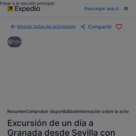
Pasar a la sección principal
Descargar app
Mostrar todas las actividades
Compartir
Volver
a
10+
la
página
con
los
resultados
de
actividades
Resumen
Comprobar disponibilidad
Información sobre la activida
Excursión de un día a
Granada desde Sevilla con