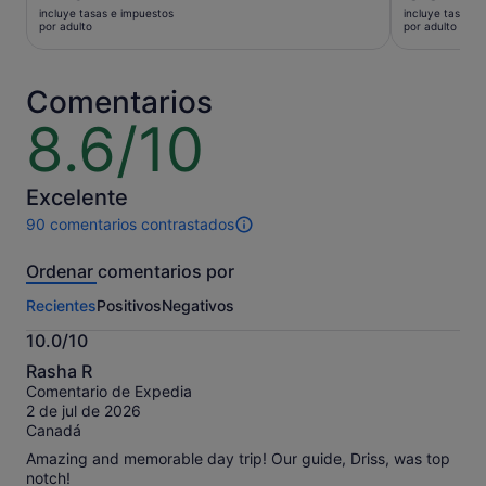
precio
precio
incluye tasas e impuestos
incluye tasas e
es
es
por adulto
por adulto
de
de
7 €
55 €
por
por
Comentarios
adulto
adulto
8.6/10
8.6
sobre
10
Excelente
90 comentarios contrastados
90 comentarios
de
Ordenar comentarios por
esta
actividad.
Recientes
Positivos
Negativos
Más
información
10.0/10
sobre
10.0
nuestros
Rasha R
sobre
comentarios
Comentario de Expedia
10
contrastados.
2 de jul de 2026
Canadá
Amazing and memorable day trip! Our guide, Driss, was top
notch!