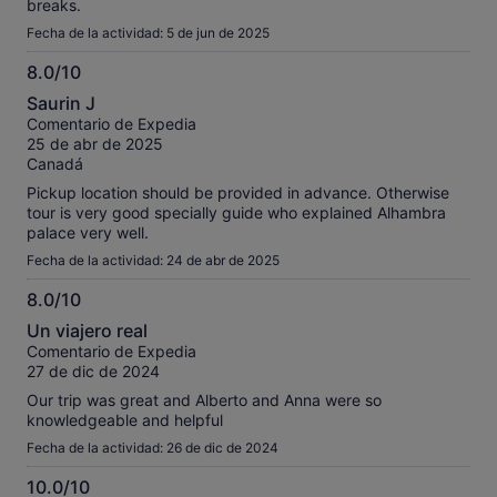
breaks.
Fecha de la actividad: 5 de jun de 2025
8.0/10
8.0
Saurin J
sobre
Comentario de Expedia
10
25 de abr de 2025
Canadá
Pickup location should be provided in advance. Otherwise
tour is very good specially guide who explained Alhambra
palace very well.
Fecha de la actividad: 24 de abr de 2025
8.0/10
8.0
Un viajero real
sobre
Comentario de Expedia
10
27 de dic de 2024
Our trip was great and Alberto and Anna were so
knowledgeable and helpful
Fecha de la actividad: 26 de dic de 2024
10.0/10