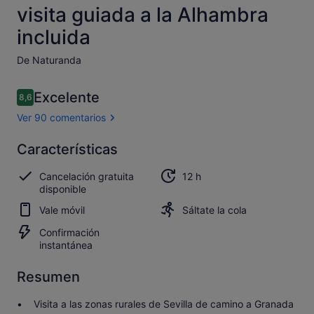
visita guiada a la Alhambra
incluida
De Naturanda
Comentarios
Excelente
8,6
8,6 de 10
Ver 90 comentarios
Excelente
Características
8.6
8.6 sobre 10
Abrir los
Cancelación gratuita
12 h
90 comentarios
disponible
Vale móvil
Sáltate la cola
Confirmación
instantánea
Resumen
Visita a las zonas rurales de Sevilla de camino a Granada