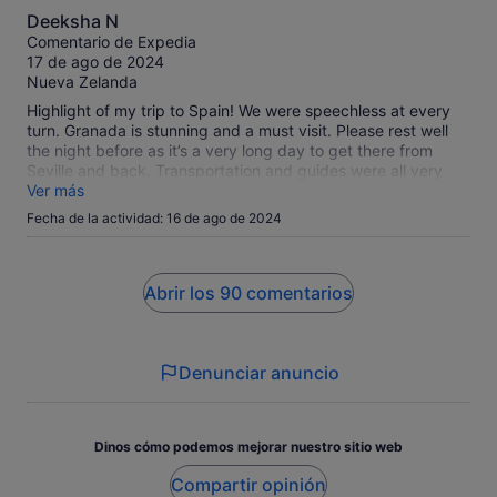
10.0
Deeksha N
sobre
Comentario de Expedia
10
17 de ago de 2024
Nueva Zelanda
Highlight of my trip to Spain! We were speechless at every
turn. Granada is stunning and a must visit. Please rest well
the night before as it’s a very long day to get there from
Seville and back. Transportation and guides were all very
good.
Ver más
Fecha de la actividad: 16 de ago de 2024
Abrir los 90 comentarios
Denunciar anuncio
Dinos cómo podemos mejorar nuestro sitio web
Compartir opinión