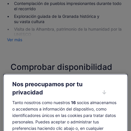
Contemplación de pueblos impresionantes durante todo
el recorrido
Exploración guiada de la Granada histórica y
su vasta cultura
Visita de la Alhambra, patrimonio de la humanidad por la
UNESCO
Ver más
Comprobar disponibilidad
Cambiar fechas
Cambiar
Nos preocupamos por tu
fechas
dom., 16 ago.
lun., 17 ago.
mar., 18 ago.
mié., 19 ago.
jue., 20 ago.
privacidad
-
-
168 €
-
-
Tanto nosotros como nuestros
16
socios almacenamos
Es posible que el contenido de esta página se haya
o accedemos a información del dispositivo, como
traducido automáticamente.
identificadores únicos en las cookies para tratar datos
El
169 €
Ver texto original (inglés)
Ver entradas
precio
personales. Puedes aceptar o administrar tus
incluye tasas e impuestos
Se
Opinar sobre esta traducción
es
preferencias haciendo clic abajo o, en cualquier
por adulto
abre