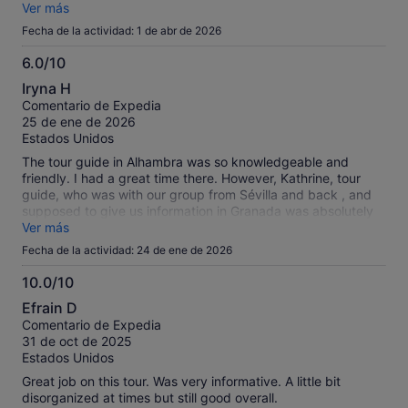
of islamic and 15century art. Carlos was a brilliant,
Ver más
enthusiastic guide and very knowledgeable. The only thing I
Fecha de la actividad: 1 de abr de 2026
would definitely mention pre booking is that there about 3
hours of walking in a crowded place with numerous steps
6.0/10
and a couple of the more elderly in our party did find it hard
6.0
Iryna H
going towards the end. We had been told we would walk
sobre
Comentario de Expedia
about 4km though. All in all, an excellent day out. Thank you.
10
25 de ene de 2026
Estados Unidos
The tour guide in Alhambra was so knowledgeable and
friendly. I had a great time there. However, Kathrine, tour
guide, who was with our group from Sévilla and back , and
supposed to give us information in Granada was absolutely
unprofessional. She gave us minimum information, was more
Ver más
busy with her phone, and when I asked her “how long ride
Fecha de la actividad: 24 de ene de 2026
from Granada to Alhambra “, she told me, “why are you
bothering me with questions.” It is nonsense . So we spent
10.0/10
most time of our tour that lady, and I would not recommend
10.0
Efrain D
anyone to spend your money for almost 6 hours silence and
sobre
Comentario de Expedia
inappropriate attitude.
10
31 de oct de 2025
Estados Unidos
Great job on this tour. Was very informative. A little bit
disorganized at times but still good overall.