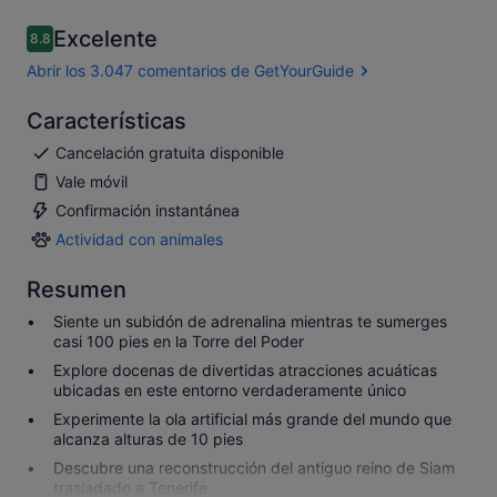
Excelente
8.8
8.8 sobre 10
Abrir los 3.047 comentarios de GetYourGuide
Características
Cancelación gratuita disponible
Vale móvil
Confirmación instantánea
Actividad con animales
Actividad
con
Resumen
animales
Siente un subidón de adrenalina mientras te sumerges
casi 100 pies en la Torre del Poder
Explore docenas de divertidas atracciones acuáticas
ubicadas en este entorno verdaderamente único
Experimente la ola artificial más grande del mundo que
alcanza alturas de 10 pies
Descubre una reconstrucción del antiguo reino de Siam
trasladado a Tenerife