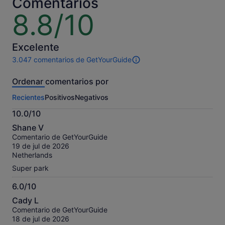
Comentarios
adulto
adulto
8.8/10
8.8
sobre
10
Excelente
3.047 comentarios de GetYourGuide
3047 comentarios
de
Ordenar comentarios por
esta
actividad.
Recientes
Positivos
Negativos
Más
información
10.0/10
sobre
10.0
nuestros
Shane V
sobre
comentarios
Comentario de GetYourGuide
10
contrastados.
19 de jul de 2026
Netherlands
Super park
6.0/10
6.0
Cady L
sobre
Comentario de GetYourGuide
10
18 de jul de 2026