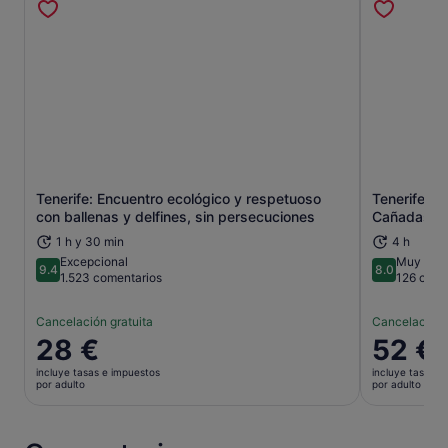
Tenerife: Encuentro ecológico y respetuoso
Tenerife: t
Se abre en una pestaña nueva
con ballenas y delfines, sin persecuciones
Cañadas
1 h y 30 min
4 h
Excepcional
Muy bien
9.4
8.0
9.4 sobre 10
8.0 sobre 
1.523 comentarios
126 come
Cancelación gratuita
Cancelación 
El
28 €
El
52 €
precio
precio
incluye tasas e impuestos
incluye tasas e
es
es
por adulto
por adulto
de
de
28 €
52 €
por
por