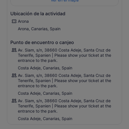
notable es la emocionante piscina de olas que produce la
ola artificial más grande del mundo, alcanzando hasta 10
pies de altura. Súbete a la ola y siente la fuerza.
Ubicación de la actividad
No deje de visitar el mercado flotante para descubrir un
Arona
pueblo típico tailandés. Aquí puede disfrutar de un
Arona, Canarias, Spain
masaje tailandés tradicional, comprar recuerdos únicos y
abastecerse de bocadillos y dulces.
Cuando tenga hambre, puede comprar comida en los
Punto de encuentro o canjeo
restaurantes del lugar o simplemente reservar una opción
Av. Siam, s/n, 38660 Costa Adeje, Santa Cruz de
que incluye el almuerzo en la caja. Traiga sus toallas, o
Tenerife, Spanien | Please show your ticket at the
en su defecto, reserve la opción que incluye toallas y
entrance to the park.
taquillas.
Costa Adeje, Canarias, Spain
Elija el boleto del paquete premium, que incluye rollitos
Av. Siam, s/n, 38660 Costa Adeje, Santa Cruz de
de primavera, comida tailandesa, nuggets de pollo, una
Tenerife, Spanien | Please show your ticket at the
bola de helado y una bebida.
entrance to the park.
Costa Adeje, Canarias, Spain
Av. Siam, s/n, 38660 Costa Adeje, Santa Cruz de
Tenerife, Spanien | Please show your ticket at the
entrance to the park.
Costa Adeje, Canarias, Spain