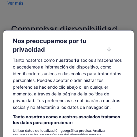
Ver más
Comprobar disponibilidad
Nos preocupamos por tu
Cambiar fechas
Cambiar
fechas
privacidad
sáb., 8 ago.
dom., 9 ago.
lun., 10 ago.
mar., 11 ago.
mié., 
Tanto nosotros como nuestros
16
socios almacenamos
48 €
48 €
48 €
48 €
4
o accedemos a información del dispositivo, como
Es posible que el contenido de esta página se haya
identificadores únicos en las cookies para tratar datos
traducido automáticamente.
El
48 €
personales. Puedes aceptar o administrar tus
Ver texto original (inglés)
Ver entradas
precio
preferencias haciendo clic abajo o, en cualquier
incluye tasas e impuestos
Se
Opinar sobre esta traducción
es
momento, a través de la página de la política de
por adulto
abre
de
privacidad. Tus preferencias se notificarán a nuestros
en
48 €
una
socios y no afectarán a los datos de navegación.
Qué incluye y qué no
por
pestaña
Tanto nosotros como nuestros asociados tratamos
adulto
nueva
los datos para proporcionar:
Entrada al Siam Park de día o de noche (según la
opción elegida)
Utilizar datos de localización geográfica precisa. Analizar
activamente las características del dispositivo para su