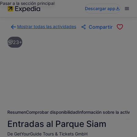
Pasar a la sección principal
Descargar app
Mostrar todas las actividades
Compartir
Volver
a
23+
la
página
con
los
resultados
de
actividades
Resumen
Comprobar disponibilidad
Información sobre la activida
Entradas al Parque Siam
De GetYourGuide Tours & Tickets GmbH