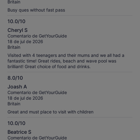
Britain
Busy ques without fast pass
10.0/10
10.0
Cheryl S
sobre
Comentario de GetYourGuide
10
18 de jul de 2026
Britain
Visited with 4 teenagers and their mums and we all had a
fantastic time! Great rides, beach and wave pool was
brilliant! Great choice of food and drinks.
8.0/10
8.0
Joash A
sobre
Comentario de GetYourGuide
10
18 de jul de 2026
Britain
Great and must place to visit with children
10.0/10
10.0
Beatrice S
sobre
Comentario de GetYourGuide