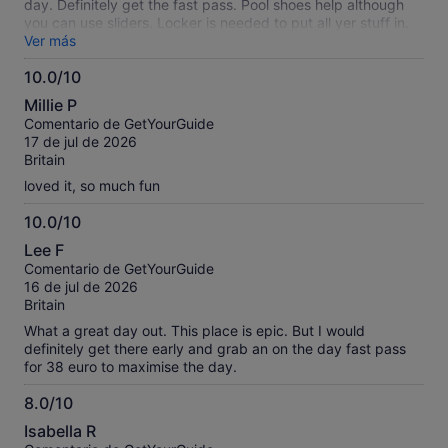
day. Definitely get the fast pass. Pool shoes help although
you can use sliders. Locker is needed to put all yer stuff in.
Waterproof phone carriers look like a good idea too.
Ver más
10.0/10
10.0
Millie P
sobre
Comentario de GetYourGuide
10
17 de jul de 2026
Britain
loved it, so much fun
10.0/10
10.0
Lee F
sobre
Comentario de GetYourGuide
10
16 de jul de 2026
Britain
What a great day out. This place is epic. But I would
definitely get there early and grab an on the day fast pass
for 38 euro to maximise the day.
8.0/10
8.0
Isabella R
sobre