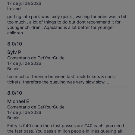
10
17 de jul de 2026
Ireland
getting into park was fairly quick , waiting for rides was a bit
too much , a lot of things to do but dont recommend it for
younger children , Aqauland is a lot better for younger
children
8.0/10
8.0
Sylv P
sobre
Comentario de GetYourGuide
10
17 de jul de 2026
Britain
too much difference between fast track tickets & norlsl
tickets. therefore the queuing was very slow slow....
8.0/10
8.0
Michael E
sobre
Comentario de GetYourGuide
10
17 de jul de 2026
Britain
Entry is £40 each then fast passes are £40 each, you need
the fast pass. You pass a million people in lines queuing all