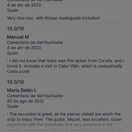
10
4 de abr de 2023
Spain
Very nice tour, with Korean Audioguide included!
10.0/10
10.0
Manuel M
sobre
Comentario de GetYourGuide
10
4 de abr de 2023
Spain
: I did not know that there was this option from Coruña, and I
loved it. Includes a visit to Cabo Vilán, which is undoubtedly
Costa pure!
10.0/10
10.0
María Belén L
sobre
Comentario de GetYourGuide
10
20 de ago de 2022
Spain
: The excursion is great, all the places visited are worth the
stop to enjoy them. The guide, Miguel, was excellent, super
organized with the schedules and very generous in his
detailed explanations and full of anecdotes. A 10 also for the