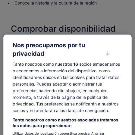
Conoce la historia y la cultura de la región
Comprobar disponibilidad
Fechas
Nos preocupamos por tu
vie, 7 ago - vie, 21 ago
privacidad
Número de personas
Tanto nosotros como nuestros
16
socios almacenamos
1 adulto
o accedemos a información del dispositivo, como
identificadores únicos en las cookies para tratar datos
vie., 7 ago.
sáb., 8 ago.
dom., 9 ago.
lun., 10 ago.
mar., 11 ago.
personales. Puedes aceptar o administrar tus
-
-
54 €
-
54 €
preferencias haciendo clic abajo o, en cualquier
momento, a través de la página de la política de
Es posible que el contenido de esta página se haya
traducido automáticamente.
privacidad. Tus preferencias se notificarán a nuestros
El
54 €
socios y no afectarán a los datos de navegación.
Ver texto original (inglés)
Ver entradas
precio
incluye tasas e impuestos
Se
Opinar sobre esta traducción
es
por adulto
Tanto nosotros como nuestros asociados tratamos
abre
de
los datos para proporcionar:
en
54 €
una
Utilizar datos de localización geográfica precisa. Analizar