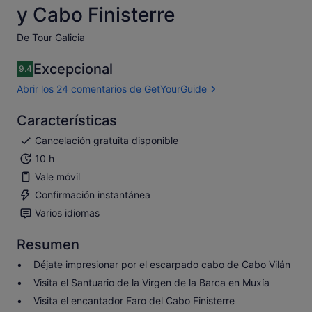
y Cabo Finisterre
De Tour Galicia
Excepcional
9.4
9.4 sobre 10
Abrir los 24 comentarios de GetYourGuide
Características
Cancelación gratuita disponible
10 h
Vale móvil
Confirmación instantánea
Varios idiomas
Resumen
Déjate impresionar por el escarpado cabo de Cabo Vilán
Visita el Santuario de la Virgen de la Barca en Muxía
Visita el encantador Faro del Cabo Finisterre