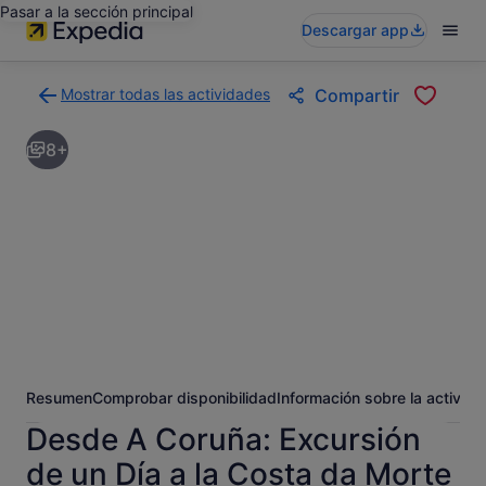
Pasar a la sección principal
Descargar app
Mostrar todas las actividades
Compartir
Volver
a
8+
la
página
con
los
resultados
de
actividades
Resumen
Comprobar disponibilidad
Información sobre la activida
Desde A Coruña: Excursión
de un Día a la Costa da Morte