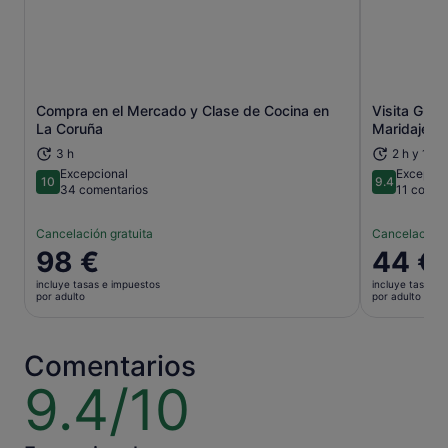
Compra en el Mercado y Clase de Cocina en
Visita Guia
Se abre en una pestaña nueva
La Coruña
Maridaje d
3 h
2 h y 15 m
Excepcional
Excepcio
10
9.4
10 sobre 10
9.4 sobre 
34 comentarios
11 comen
Cancelación gratuita
Cancelación 
El
98 €
El
44 €
precio
precio
incluye tasas e impuestos
incluye tasas e
es
es
por adulto
por adulto
de
de
98 €
44 €
por
por
Comentarios
adulto
adulto
9.4/10
9.4
sobre
10