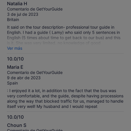
6.0
Natalia H
sobre
Comentario de GetYourGuide
10
3 de jul de 2023
Britain
It said on the tour description- professional tour guide in
English. I had a guide ( Lamy) who said only 5 sentences in
English (5 times about time to get back to our bus) and this
is it. She was very limited, no knowledge of good
restaurants, like a student who is working through the
Ver más
summer. She shouldn’t do this job, but she is very good
10.0/10
looking which is nice.
10.0
Maria E
sobre
Comentario de GetYourGuide
10
9 de abr de 2023
Spain
: I enjoyed it a lot, in addition to the fact that the bus was
very comfortable, and the guide, despite having processions
along the way that blocked traffic for us, managed to handle
itself very well! My husband and I would repeat
10.0/10
10.0
Choun S
sobre
Comentario de GetYourGuide