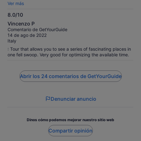
bus driver. I would repeat with them visiting any other place.
Ver más
8.0/10
8.0
Vincenzo P
sobre
Comentario de GetYourGuide
10
14 de ago de 2022
Italy
: Tour that allows you to see a series of fascinating places in
one fell swoop. Very good for optimizing the available time.
Abrir los 24 comentarios de GetYourGuide
Denunciar anuncio
Dinos cómo podemos mejorar nuestro sitio web
Compartir opinión