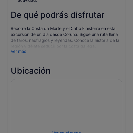
actividad.
De qué podrás disfrutar
Recorre la Costa da Morte y el Cabo Finisterre en esta
excursión de un día desde Coruña. Sigue una ruta llena
de faros, naufragios y leyendas. Conoce la historia de la
región y déjate seducir por la costa gallega.
Ver más
Sal desde A Coruña y dirígete a uno de los lugares más
especiales de la Costa da Morte, Cabo Vilán. Escucha a
tu guía mientras te habla de los rasgos místicos del faro,
Ubicación
caracterizados por su escarpado cabo y los naufragios
que han tenido lugar en él.
Después, dirígete al Santuario de la Virgen de la Barca en
Muxía. Este santuario está íntimamente ligado a la cultura
gallega, a los marineros y gentes del mar, así como a los
celtas. Dedica tiempo a conocer el santuario mientras
recorres sus terrenos.
Desde Virgen de la Barca sigue hasta Finisterre, también
llamado el fin del mundo. Comprueba por qué los celtas,
los romanos y los peregrinos acudieron a este lugar
Ver en el mapa