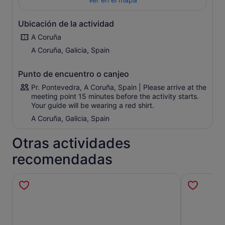
durante miles de años. Escucha sus leyendas, historias y
batallas navales antes de parar para comer.
Ubicación de la actividad
Adéntrate en la ciudad de Finisterre para disfrutar de la
A Coruña
gastronomía local en uno de sus diversos restaurantes.
Después de comer, dirígete a la Cascada de Ézaro, un
A Coruña, Galicia, Spain
lugar de belleza natural y paisajística.
Punto de encuentro o canjeo
Pr. Pontevedra, A Coruña, Spain | Please arrive at the
meeting point 15 minutes before the activity starts.
Your guide will be wearing a red shirt.
A Coruña, Galicia, Spain
Otras actividades
recomendadas