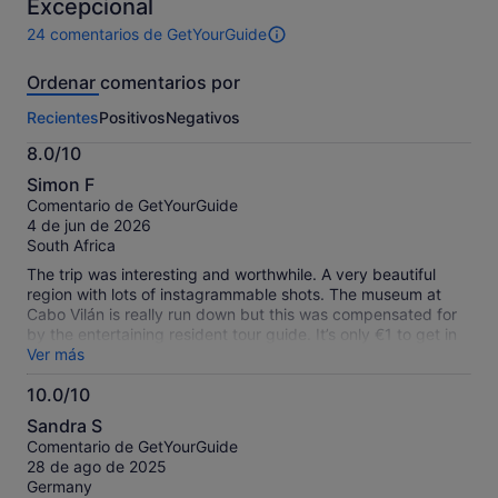
Excepcional
24 comentarios de GetYourGuide
24 comentarios
de
Ordenar comentarios por
esta
actividad.
Recientes
Positivos
Negativos
Más
información
8.0/10
sobre
8.0
nuestros
Simon F
sobre
comentarios
Comentario de GetYourGuide
10
contrastados.
4 de jun de 2026
South Africa
The trip was interesting and worthwhile. A very beautiful
region with lots of instagrammable shots. The museum at
Cabo Vilán is really run down but this was compensated for
by the entertaining resident tour guide. It’s only €1 to get in
so not the end of the world. The place itself is very
Ver más
picturesque. Muxia is charming, well worth the trip. Finisterre
10.0/10
also very nice, gorgeous views and the busiest of the places
10.0
we visited, with lots of pilgrims finishing their Camino there.
Sandra S
We had lunch in the town, lots of choose and a nice chance
sobre
Comentario de GetYourGuide
to wander around a bit. Mama Celia’s restaurant was very
10
28 de ago de 2025
nice. It’s a bit away from the main area but very good food.
Germany
The waterfall at Ezaro is also interesting, I would have