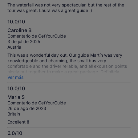
preferred more time there to go kayaking. Our guides were
The waterfall was not very spectacular, but the rest of the
friendly and knowledgeable, is sometimes a little hard to
tour was great. Laura was a great guide :)
understand, partly a function of their speaking English a s
second language and partly a noisy bus drowning them out.
10.0/10
Overall a good way to see a lovely trip
10.0
Caroline B
sobre
Comentario de GetYourGuide
10
3 de jul de 2025
Austria
This was a wonderful day out. Our guide Martín was very
knowledgeable and charming, the small bus very
comfortable and the driver reliable, and all excursion points
nicely put together to make a great package. Definitely
recommend to get a feel for the beauty of the Galician coast!
Ver más
10.0/10
10.0
Maria S
sobre
Comentario de GetYourGuide
10
26 de ago de 2023
Britain
Excellent !!
6.0/10