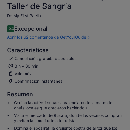
Taller de Sangría
De My First Paella
Excepcional
10.0
10.0 sobre 10
Abrir los 62 comentarios de GetYourGuide
Características
Cancelación gratuita disponible
3 h y 30 min
Vale móvil
Confirmación instantánea
Resumen
Cocina la auténtica paella valenciana de la mano de
chefs locales que crecieron haciéndola
Visita el mercado de Ruzafa, donde los vecinos compran
y evitan las multitudes de turistas
Domina el socarrat, la crujiente costra de arroz que los