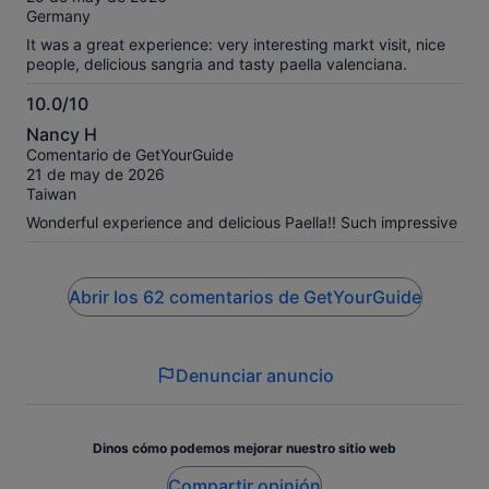
Germany
It was a great experience: very interesting markt visit, nice
people, delicious sangria and tasty paella valenciana.
10.0/10
10.0
Nancy H
sobre
Comentario de GetYourGuide
10
21 de may de 2026
Taiwan
Wonderful experience and delicious Paella!! Such impressive
Abrir los 62 comentarios de GetYourGuide
Denunciar anuncio
Dinos cómo podemos mejorar nuestro sitio web
Compartir opinión