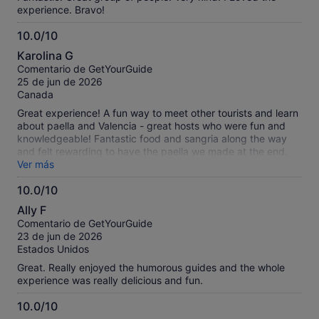
experience. Bravo!
10.0/10
10.0
Karolina G
sobre
Comentario de GetYourGuide
10
25 de jun de 2026
Canada
Great experience! A fun way to meet other tourists and learn
about paella and Valencia - great hosts who were fun and
knowledgeable! Fantastic food and sangria along the way
and felt rewarding to have the paella we made at the end.
Thank you!
Ver más
10.0/10
10.0
Ally F
sobre
Comentario de GetYourGuide
10
23 de jun de 2026
Estados Unidos
Great. Really enjoyed the humorous guides and the whole
experience was really delicious and fun.
10.0/10