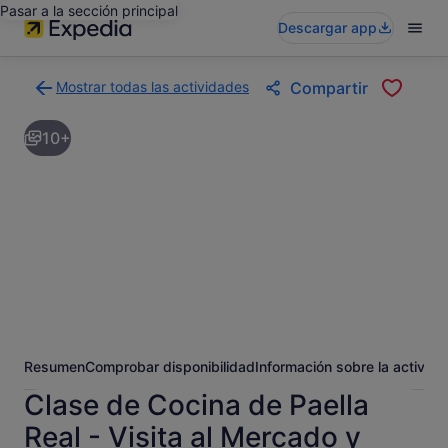
Pasar a la sección principal
Descargar app
Mostrar todas las actividades
Compartir
Volver
a
10+
la
página
con
los
resultados
de
actividades
Resumen
Comprobar disponibilidad
Información sobre la activida
Clase de Cocina de Paella
Real - Visita al Mercado y