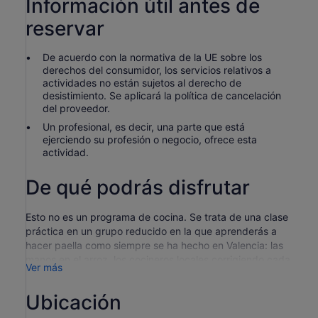
Información útil antes de
reservar
De acuerdo con la normativa de la UE sobre los
derechos del consumidor, los servicios relativos a
actividades no están sujetos al derecho de
desistimiento. Se aplicará la política de cancelación
del proveedor.
Un profesional, es decir, una parte que está
ejerciendo su profesión o negocio, ofrece esta
actividad.
De qué podrás disfrutar
Esto no es un programa de cocina. Se trata de una clase
práctica en un grupo reducido en la que aprenderás a
hacer paella como siempre se ha hecho en Valencia: las
manos en el arroz, los cocineros locales corrigiendo cada
Ver más
uno de tus movimientos.
Empezamos en el Mercado de Ruzafa. No es el Mercado
Ubicación
Central lleno de turistas haciendo fotos, es el mercado