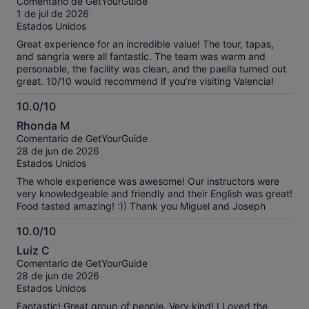
Comentario de GetYourGuide
10
1 de jul de 2026
Estados Unidos
Great experience for an incredible value! The tour, tapas,
and sangria were all fantastic. The team was warm and
personable, the facility was clean, and the paella turned out
great. 10/10 would recommend if you’re visiting Valencia!
10.0/10
10.0
Rhonda M
sobre
Comentario de GetYourGuide
10
28 de jun de 2026
Estados Unidos
The whole experience was awesome! Our instructors were
very knowledgeable and friendly and their English was great!
Food tasted amazing! :)) Thank you Miguel and Joseph
10.0/10
10.0
Luiz C
sobre
Comentario de GetYourGuide
10
28 de jun de 2026
Estados Unidos
Fantastic! Great group of people. Very kind! I Loved the