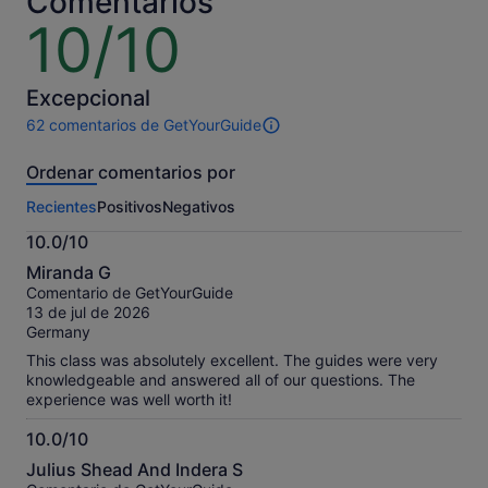
Comentarios
adulto
adulto
10/10
10
sobre
10
Excepcional
62 comentarios de GetYourGuide
62 comentarios
de
Ordenar comentarios por
esta
actividad.
Recientes
Positivos
Negativos
Más
información
10.0/10
sobre
10.0
nuestros
Miranda G
sobre
comentarios
Comentario de GetYourGuide
10
contrastados.
13 de jul de 2026
Germany
This class was absolutely excellent. The guides were very
knowledgeable and answered all of our questions. The
experience was well worth it!
10.0/10
10.0
Julius Shead And Indera S
sobre