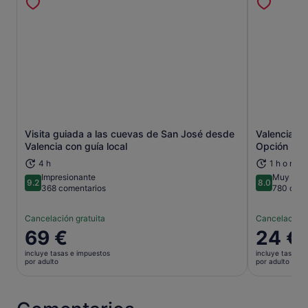
Visita guiada a las cuevas de San José desde
Valencia: C
Se abre en una pestaña nueva
Valencia con guía local
Opción Pue
4 h
1 h o más
Impresionante
Muy bien
9.2
8.0
9.2 sobre 10
8.0 sobre 
368 comentarios
780 come
Cancelación gratuita
Cancelación 
El
69 €
El
24 €
precio
precio
incluye tasas e impuestos
incluye tasas e
es
es
por adulto
por adulto
de
de
69 €
24 €
por
por