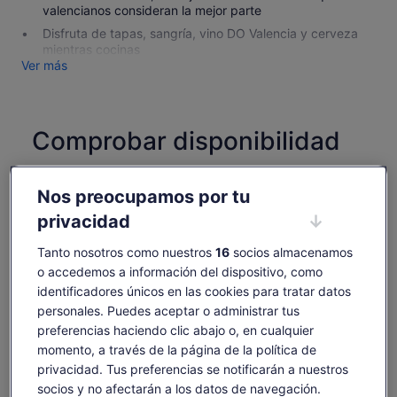
valencianos consideran la mejor parte
Disfruta de tapas, sangría, vino DO Valencia y cerveza
mientras cocinas
Ver más
Comprobar disponibilidad
Fechas
vie, 7 ago - vie, 21 ago
Nos preocupamos por tu
privacidad
Número de personas
1 adulto
Tanto nosotros como nuestros
16
socios almacenamos
o accedemos a información del dispositivo, como
sáb., 15 ago.
dom., 16 ago.
lun., 17 ago.
mar., 18 ago.
mié., 19 ago.
identificadores únicos en las cookies para tratar datos
personales. Puedes aceptar o administrar tus
-
-
65 €
-
65 €
preferencias haciendo clic abajo o, en cualquier
Es posible que el contenido de esta página se haya
momento, a través de la página de la política de
traducido automáticamente.
El
65 €
privacidad. Tus preferencias se notificarán a nuestros
Ver texto original (inglés)
Ver entradas
precio
socios y no afectarán a los datos de navegación.
incluye tasas e impuestos