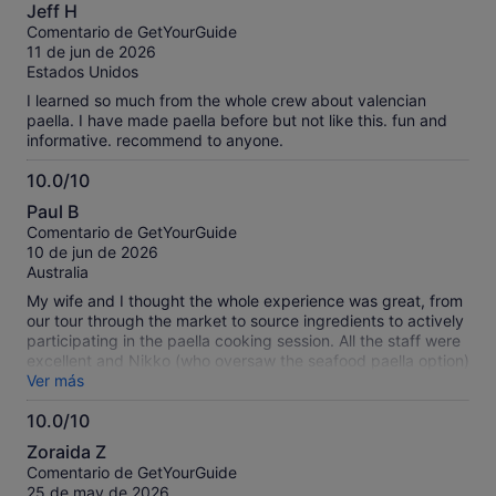
10.0
Jeff H
sobre
Comentario de GetYourGuide
10
11 de jun de 2026
Estados Unidos
I learned so much from the whole crew about valencian
paella. I have made paella before but not like this. fun and
informative. recommend to anyone.
10.0/10
10.0
Paul B
sobre
Comentario de GetYourGuide
10
10 de jun de 2026
Australia
My wife and I thought the whole experience was great, from
our tour through the market to source ingredients to actively
participating in the paella cooking session. All the staff were
excellent and Nikko (who oversaw the seafood paella option)
was an amazing instructor, who guided us expertly through
Ver más
the cooking process. The end result was delicious and the
10.0/10
sangria, tapas, etc, added to this wonderful tour. We also
10.0
thoroughly enjoyed meeting some lovely people from other
Zoraida Z
parts of the world.
sobre
Comentario de GetYourGuide
10
25 de may de 2026