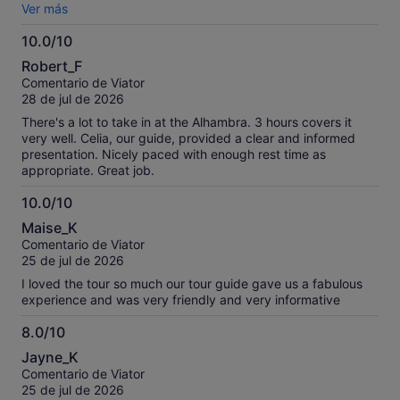
engaging way.
Ver más
10.0/10
10.0
Robert_F
sobre
Comentario de Viator
10
28 de jul de 2026
There's a lot to take in at the Alhambra. 3 hours covers it
very well. Celia, our guide, provided a clear and informed
presentation. Nicely paced with enough rest time as
appropriate. Great job.
10.0/10
10.0
Maise_K
sobre
Comentario de Viator
10
25 de jul de 2026
I loved the tour so much our tour guide gave us a fabulous
experience and was very friendly and very informative
8.0/10
8.0
Jayne_K
sobre
Comentario de Viator
10
25 de jul de 2026