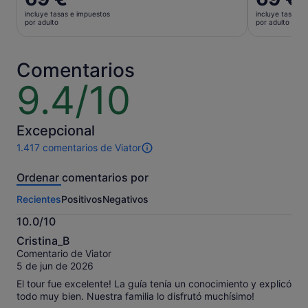
precio
precio
incluye tasas e impuestos
incluye tasas e
es
es
por adulto
por adulto
de
de
69 €
69 €
por
por
Comentarios
adulto
adulto
9.4/10
9.4
sobre
10
Excepcional
1.417 comentarios de Viator
1417 comentarios
de
Ordenar comentarios por
esta
actividad.
Recientes
Positivos
Negativos
Más
información
10.0/10
sobre
10.0
nuestros
Cristina_B
sobre
comentarios
Comentario de Viator
10
contrastados.
5 de jun de 2026
El tour fue excelente! La guía tenía un conocimiento y explicó
todo muy bien. Nuestra familia lo disfrutó muchísimo!