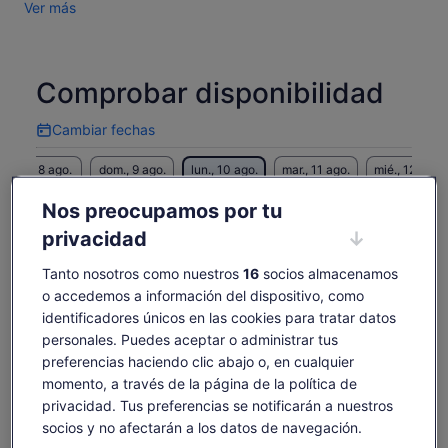
Ver más
Alhambra es una experiencia única que combina historia,
arte, arquitectura y belleza escénica. No se pierda la
oportunidad de explorar uno de los monumentos más
emblemáticos de España.
Comprobar disponibilidad
Cambiar fechas
Cambiar
fechas
sáb., 8 ago.
dom., 9 ago.
lun., 10 ago.
mar., 11 ago.
mié., 12 ago.
-
-
59 €
59 €
59 €
Nos preocupamos por tu
Es posible que el contenido de esta página se haya
privacidad
traducido automáticamente.
El
59 €
Tanto nosotros como nuestros
16
socios almacenamos
Ver texto original (inglés)
Ver entradas
precio
incluye tasas e impuestos
Se
Opinar sobre esta traducción
o accedemos a información del dispositivo, como
es
por adulto
abre
identificadores únicos en las cookies para tratar datos
de
en
Qué incluye y qué no
59 €
personales. Puedes aceptar o administrar tus
una
por
preferencias haciendo clic abajo o, en cualquier
pestaña
adulto
nueva
momento, a través de la página de la política de
Alhambra Palacios Nazaríes, Alcazaba y Generalife
privacidad. Tus preferencias se notificarán a nuestros
Auriculares, sin audioguía
socios y no afectarán a los datos de navegación.
Visita guiada en español, inglés, francés, alemán,