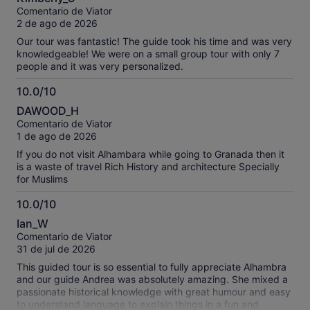
sobre
Comentario de Viator
10
2 de ago de 2026
Our tour was fantastic! The guide took his time and was very
knowledgeable! We were on a small group tour with only 7
people and it was very personalized.
10.0/10
10.0
DAWOOD_H
sobre
Comentario de Viator
10
1 de ago de 2026
If you do not visit Alhambara while going to Granada then it
is a waste of travel Rich History and architecture Specially
for Muslims
10.0/10
10.0
Ian_W
sobre
Comentario de Viator
10
31 de jul de 2026
This guided tour is so essential to fully appreciate Alhambra
and our guide Andrea was absolutely amazing. She mixed a
passionate historical knowledge with great humour and easy
to understand language to explain things in a fun and