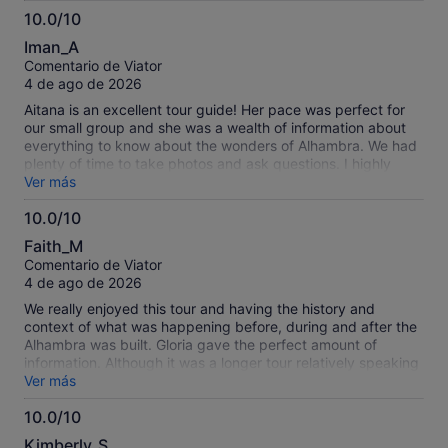
10.0/10
10.0
Iman_A
sobre
Comentario de Viator
10
4 de ago de 2026
Aitana is an excellent tour guide! Her pace was perfect for
our small group and she was a wealth of information about
everything to know about the wonders of Alhambra. We had
plenty of time to take photos and ask questions. I highly
recommend to go and see the place as it is truly magnificent.
Ver más
10.0/10
10.0
Faith_M
sobre
Comentario de Viator
10
4 de ago de 2026
We really enjoyed this tour and having the history and
context of what was happening before, during and after the
Alhambra was built. Gloria gave the perfect amount of
information. Although it was a longer tour relatively speaking
(3 hrs), it was definitely at the right speed and pace with a
Ver más
pause for a water and/or restroom break. The palaces and
10.0/10
the gardens are just phenomenal to see. I’m really glad we
10.0
did it!
Kimberly_S