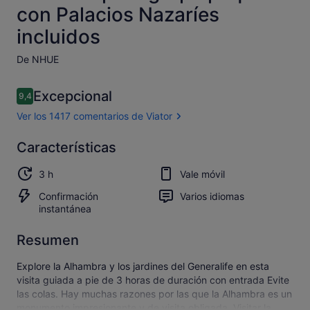
con Palacios Nazaríes
incluidos
De NHUE
Comentarios
Excepcional
9,4
9,4 de 10
Ver los 1417 comentarios de Viator
Excepcional
Características
9.4
9.4 sobre 10
Abrir los
3 h
Vale móvil
1.417 comentarios
de Viator
Confirmación
Varios idiomas
instantánea
Resumen
Explore la Alhambra y los jardines del Generalife en esta
visita guiada a pie de 3 horas de duración con entrada Evite
las colas. Hay muchas razones por las que la Alhambra es un
monumento impresionante y de visita obligada. Visitar la