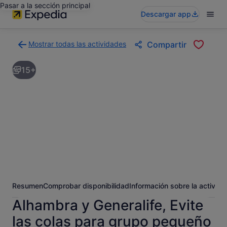
Pasar a la sección principal
Descargar app
Mostrar todas las actividades
Compartir
Volver
a
15+
la
página
con
los
resultados
de
actividades
Resumen
Comprobar disponibilidad
Información sobre la activida
Alhambra y Generalife, Evite
las colas para grupo pequeño